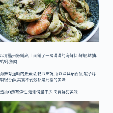
以青醬米飯鋪底,上面鋪了一層滿滿的海鮮料:鮮蝦.透抽.
蛤蜊.魚肉
海鮮有適時的烹煮過,乾煎烹調,所以深具鍋香氣,蝦子烤
製很香酥,其實不剝殼都是允指的美味
透抽Q嫩有彈性,蛤蜊份量不少,肉質鮮甜美味