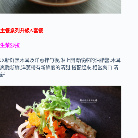
主餐系列升級A套餐
生菜沙拉
以新鮮黑木耳及洋蔥拌勻後,淋上開胃酸甜的油醋醬,木耳
爽脆新鮮,洋蔥帶有新鮮度的清甜,搭配起來,相當爽口.清
新