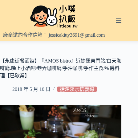
跳
至
主
要
內
廠商邀約合作信箱：
jessicakitty3691@gmail.com
容
【永康街餐酒館】『AMOS bistro』近捷運東門站/白天咖
啡廳.晚上小酒吧/巷弄咖啡廳/手沖咖啡/手作主食/私房料
理【已歇業】
2018 年 5 月 10 日
捷運淡水信義線