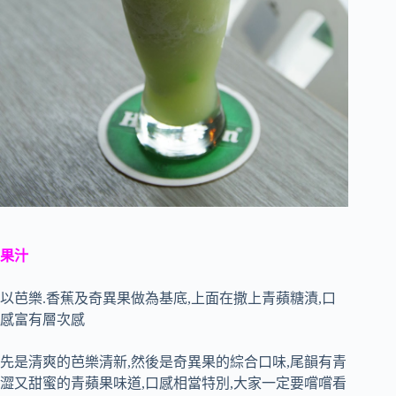
果汁
以芭樂.香蕉及奇異果做為基底,上面在撒上青蘋糖漬,口
感富有層次感
先是清爽的芭樂清新,然後是奇異果的綜合口味,尾韻有青
澀又甜蜜的青蘋果味道,口感相當特別,大家一定要嚐嚐看