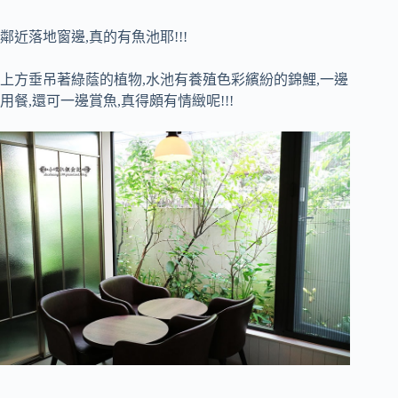
鄰近落地窗邊,真的有魚池耶!!!
上方垂吊著綠蔭的植物,水池有養殖色彩繽紛的錦鯉,一邊
用餐,還可一邊賞魚,真得頗有情緻呢!!!