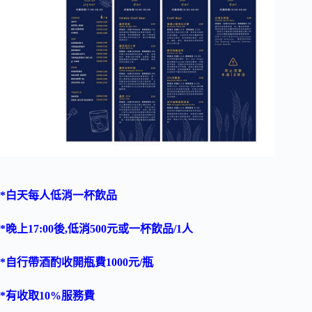
*白天每人低消一杯飲品
*晚上17:00後,低消500元或一杯飲品/1人
*自行帶酒酌收開瓶費1000元/瓶
*有收取10%服務費