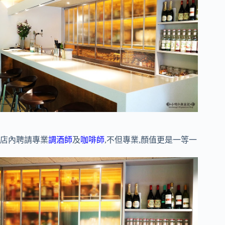
店內聘請專業
調酒師
及
咖啡師
,不但專業,顏值更是一等一