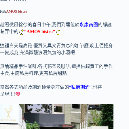
FB:
AMOS bistro
趁著微風徐徐的春日中午,我們到達位於
永康商圈
的靜謐
巷弄中的
“AMOS bistro”
這裡白天是高雅.優質又具文青氣息的咖啡廳,晚上便搖身
一變成為,充滿微醺浪漫氣氛的小酒吧
無論精品手沖咖啡.各式花茶及咖啡,還提供超費工的手作
主食.主廚私房料理.更有私房甜點
當然各式酒品及調酒師量身訂做的
“私房調酒”
,也將一一
呈現!!!!