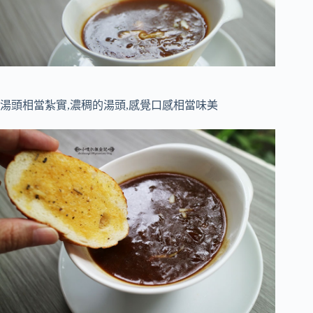
湯頭相當紮實,濃稠的湯頭,感覺口感相當味美