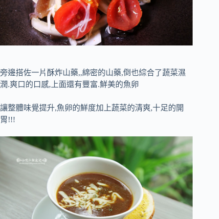
旁邊搭佐一片酥炸山藥,
,綿密的山藥,
倒也綜合了蔬菜濕
潤.爽口的口感,上面還有豐富.鮮美的魚卵
讓整體味覺提升,魚卵的鮮度加上蔬菜的清爽,十足的開
胃!!!