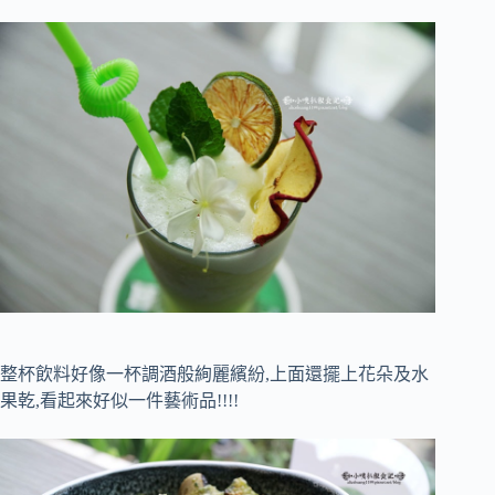
整杯飲料好像一杯調酒般絢麗繽紛,上面還擺上花朵及水
果乾,看起來好似一件藝術品!!!!