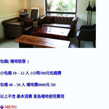
包廂(
場地租借 )
小包廂
10 – 12
人
1
小時
500
元包廂費
包場
40 – 50
人
場地費
8000
元
3H
以上不含
基本消費
皆為場地使用費用
MENU