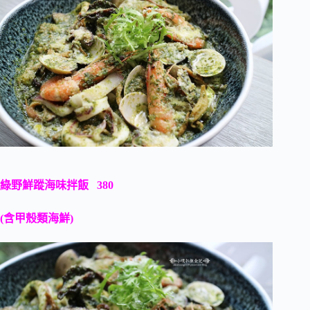
綠野鮮蹤海味拌飯 380
(含甲殼類海鮮)