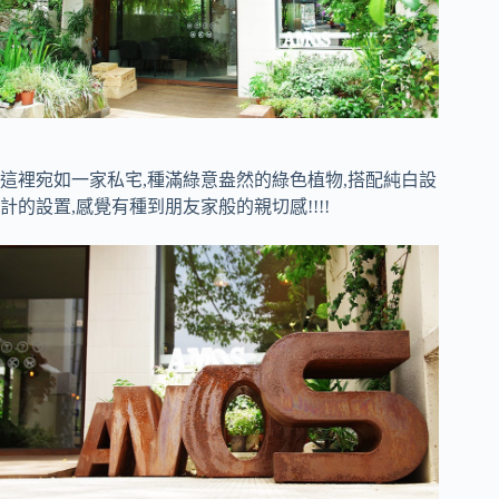
這裡宛如一家私宅,種滿綠意盎然的綠色植物,搭配純白設
計的設置,感覺有種到朋友家般的親切感!!!!