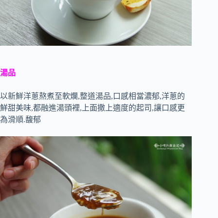
湯品
以新鮮洋蔥熬煮至軟爛,整道湯品,口感相當濃郁,洋蔥的
鮮甜美味,都融進湯頭裡,上面撒上適度的起司,讓口感更
為滑順.馥郁