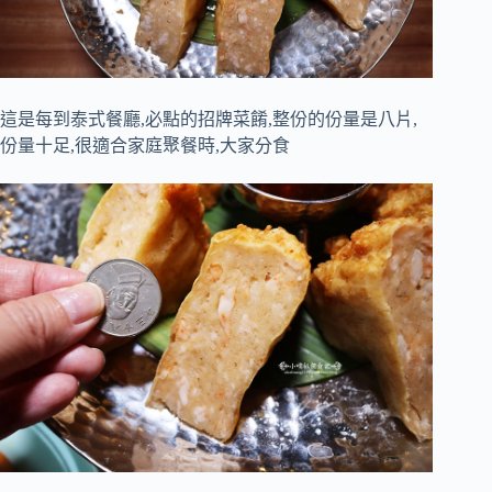
這是每到泰式餐廳,必點的招牌菜餚,整份的份量是八片,
份量十足,很適合家庭聚餐時,大家分食