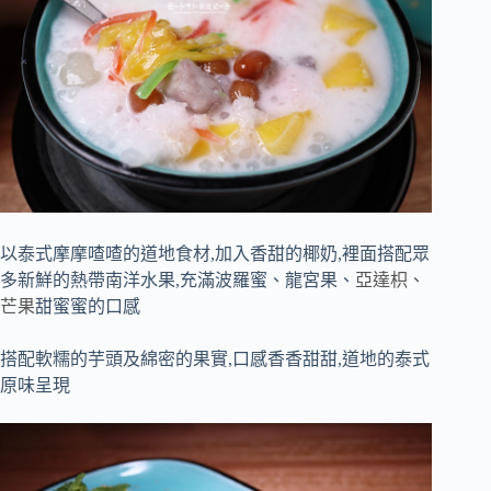
以泰式摩摩喳喳的道地食材,加入香甜的椰奶,裡面搭配眾
多新鮮的熱帶南洋水果,充滿波羅蜜、龍宮果、
亞達枳、
芒果
甜蜜蜜的口感
搭配軟糯的芋頭及綿密的果實,口感香香甜甜,道地的泰式
原味呈現