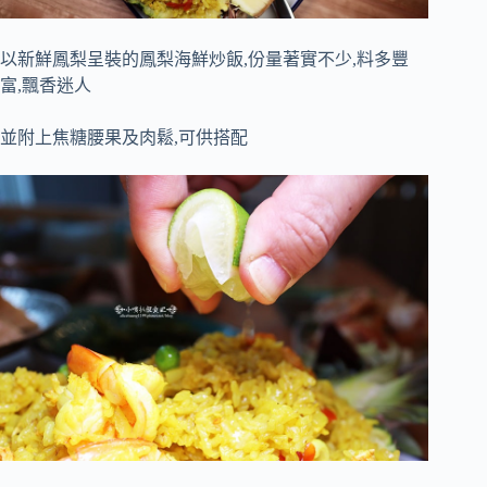
以新鮮鳳梨呈裝的鳳梨海鮮炒飯,份量著實不少,料多豐
富,飄香迷人
並附上焦糖腰果及肉鬆,可供搭配