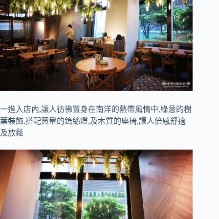
一進入店內,讓人彷彿置身在南洋的熱帶風情中,綠意的樹
葉裝飾,搭配黃暈的鎢絲燈,及木質的座椅,讓人倍感舒適
及放鬆