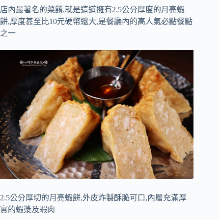
店內最著名的菜餚,就是這道擁有2.5公分厚度的月亮蝦
餅,厚度甚至比10元硬幣還大,是餐廳內的高人氣必點餐點
之一
2.5公分厚切的月亮蝦餅,外皮炸製酥脆可口,內層充滿厚
實的蝦漿及蝦肉