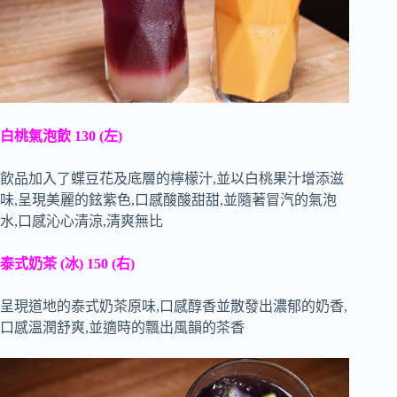
白桃氣泡飲 130 (左)
飲品加入了蝶豆花及底層的檸檬汁,並以白桃果汁增添滋
味,呈現美麗的鉉紫色,口感酸酸甜甜,並隨著冒汽的氣泡
水,口感沁心清涼,清爽無比
泰式奶茶 (冰) 150 (右)
呈現道地的泰式奶茶原味,口感醇香並散發出濃郁的奶香,
口感溫潤舒爽,並適時的飄出風韻的茶香