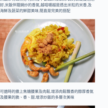
好,米飯伴隨鍋炒的香氣,越咀嚼越是透出米粒的米香,及
海鮮及蔬菜的鮮甜美味,簡直是完美的搭配
可適時的撒上焦糖腰果及肉鬆,增添肉鬆飄香的醇厚香氣
及腰果的脆、香、甜,增添炒飯的多層次美味