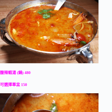
酸辣蝦湯 (鍋) 480
可選擇單盅 150