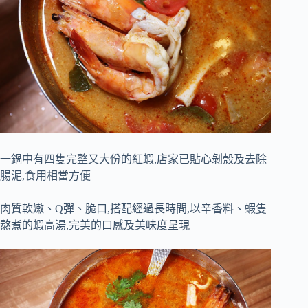
一鍋中有四隻完整又大份的紅蝦,店家已貼心剝殼及去除
腸泥,食用相當方便
肉質軟嫩、Q彈、脆口,搭配經過長時間,以辛香料、蝦隻
熬煮的蝦高湯,完美的口感及美味度呈現