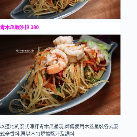
青木瓜蝦沙拉 380
以道地的泰式涼拌青木瓜呈現,師傅使用木盆呈裝各式泰
式辛香料,再以木勺現搗醬汁及調料