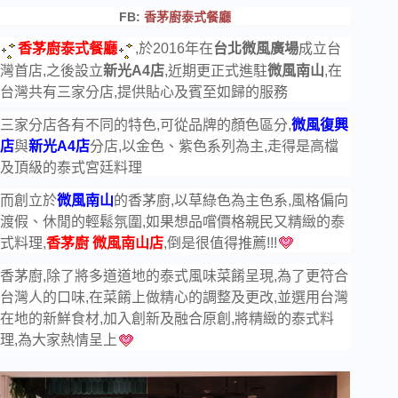
FB:
香茅廚泰式餐廳
香茅廚泰式餐廳
,於2016年在
台北微風廣場
成立台
灣首店,之後設立
新光A4店
,近期更正式進駐
微風南山
,在
台灣共有三家分店,提供貼心及賓至如歸的服務
三家分店各有不同的特色,可從品牌的顏色區分,
微風復興
店
與
新光A4店
分店,以金色、紫色系列為主,走得是高檔
及頂級的泰式宮廷料理
而創立於
微風南山
的香茅廚,以草綠色為主色系,風格偏向
渡假、休閒的輕鬆氛圍,如果想品嚐價格親民又精緻的泰
式料理,
香茅廚 微風南山店
,倒是很值得推薦!!!
香茅廚,除了將多道道地的泰式風味菜餚呈現,為了更符合
台灣人的口味,在菜餚上做精心的調整及更改,並選用台灣
在地的新鮮食材,加入創新及融合原創,將精緻的泰式料
理,為大家熱情呈上