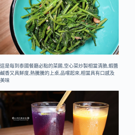
這是每到泰國餐廳必點的菜餚,空心菜炒製相當清脆,蝦醬
鹹香又具鮮度,熱騰騰的上桌,品嚐起來,相當具有口感及
美味