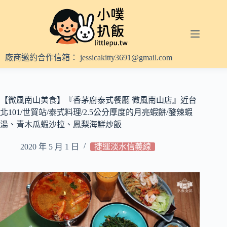
跳
至
主
要
內
廠商邀約合作信箱：
jessicakitty3691@gmail.com
容
【微風南山美食】『香茅廚泰式餐廳 微風南山店』近台
北101/世貿站/泰式料理/2.5公分厚度的月亮蝦餅/酸辣蝦
湯、青木瓜蝦沙拉、鳳梨海鮮炒飯
2020 年 5 月 1 日
捷運淡水信義線