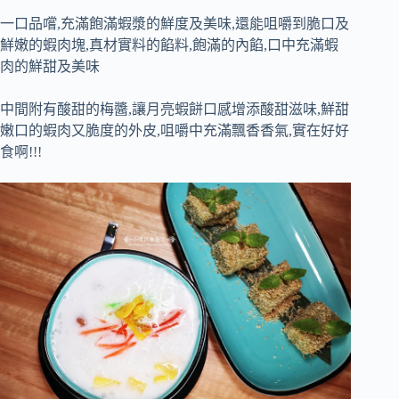
一口品嚐,充滿飽滿蝦漿的鮮度及美味,還能咀嚼到脆口及
鮮嫩的蝦肉塊,真材實料的餡料,飽滿的內餡,口中充滿蝦
肉的鮮甜及美味
中間附有酸甜的梅醬,讓月亮蝦餅口感增添酸甜滋味,鮮甜
嫩口的蝦肉又脆度的外皮,咀嚼中充滿飄香香氣,實在好好
食啊!!!