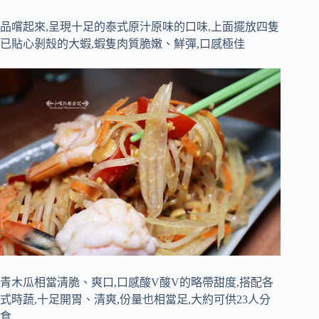
品嚐起來,呈現十足的泰式原汁原味的口味,上面擺放四隻
已貼心剝殼的大蝦,蝦隻肉質脆嫩、鮮彈,口感極佳
青木瓜相當清脆、爽口,口感酸V酸V的略帶甜度,搭配各
式時蔬,十足開胃、清爽,份量也相當足,大約可供23人分
食