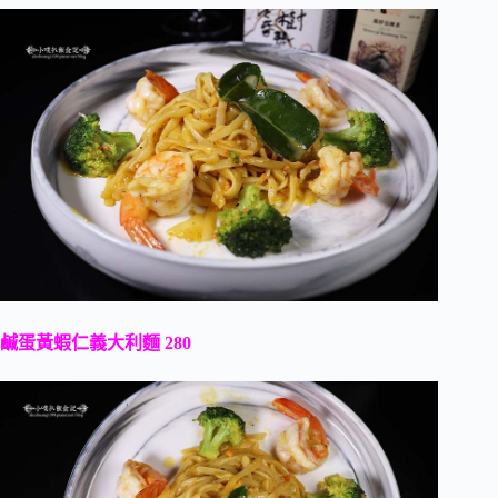
鹹蛋黃蝦仁義大利麵 280