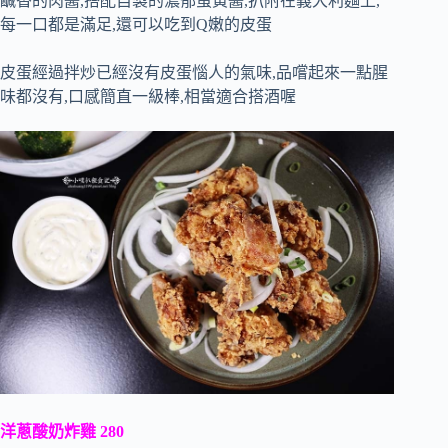
鹹香的肉醬,搭配自製的濃郁蛋黃醬,扒附在義大利麵上,
每一口都是滿足,還可以吃到Q嫩的皮蛋
皮蛋經過拌炒已經沒有皮蛋惱人的氣味,品嚐起來一點腥
味都沒有,口感簡直一級棒,相當適合搭酒喔
洋蔥酸奶炸雞 280