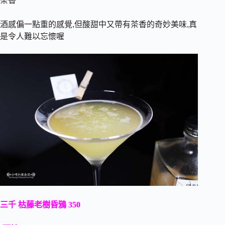
茶香
酒感偏一點重的感覺,但酸甜中又帶有茶香的奇妙美味,真
是令人難以忘懷喔
三千 枯藤老樹昏鴉 350