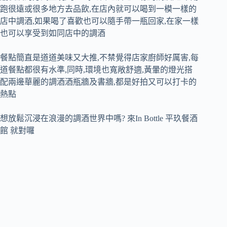
跑很遠或很多地方去品飲,在店內就可以喝到一模一樣的
店中調酒,如果喝了喜歡也可以隨手帶一瓶回家,在家一樣
也可以享受到如同店中的調酒
餐點簡直是道道美味又大推,不禁覺得店家廚師好厲害,每
道餐點都很有水準,同時,環境也寬敞舒適,黃暈的燈光搭
配兩邊華麗的調酒酒瓶牆及書牆,都是好拍又可以打卡的
熱點
想放鬆沉浸在浪漫的調酒世界中嗎? 來In Bottle 平玖餐酒
館 就對囉