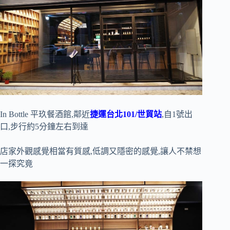
In Bottle 平玖餐酒館,鄰近
捷運台北101/世貿站
,自1號出
口,步行約5分鐘左右到達
店家外觀感覺相當有質感,低調又隱密的感覺,讓人不禁想
一探究竟