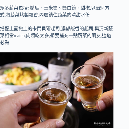
眾多蔬菜包括: 櫛瓜、玉米筍、筊白筍、甜椒,以煎烤方
式,將蔬菜烤製飄香,內層鎖住蔬菜的清甜水份
搭配上面撒上的卡門貝爾起司,濃郁鹹香的起司,與清新蔬
菜相當match,肉類吃太多,想要補充一點蔬菜的朋友,這道
必點