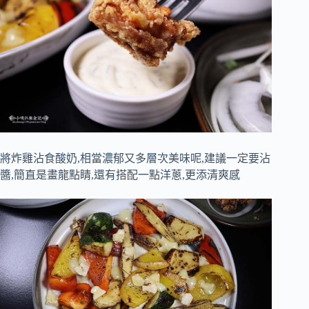
將炸雞沾食酸奶,相當濃郁又多層次美味呢,建議一定要沾
醬,簡直是畫龍點睛,還有搭配一點洋蔥,更添清爽感