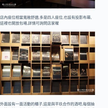
店內座位相當寬敞舒適,多是四人座位,也設有投影布幕,
這裡也開放包場,詳情可詢問店家喔
外面設有一面活動的櫃子,這是與平玖合作的酒吧,每個抽