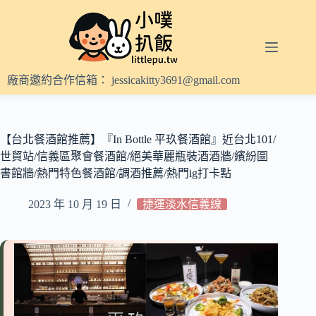
跳
至
主
要
內
廠商邀約合作信箱：
jessicakitty3691@gmail.com
容
【台北餐酒館推薦】『In Bottle 平玖餐酒館』近台北101/
世貿站/信義區聚會餐酒館/絕美華麗瓶裝酒酒牆/繽紛圖
書館牆/熱門特色餐酒館/調酒推薦/熱門ig打卡點
2023 年 10 月 19 日
捷運淡水信義線