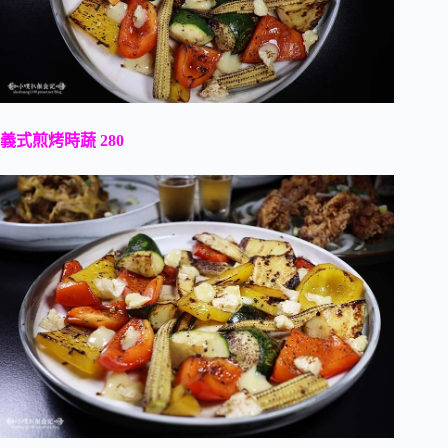
義式煎烤時蔬 280