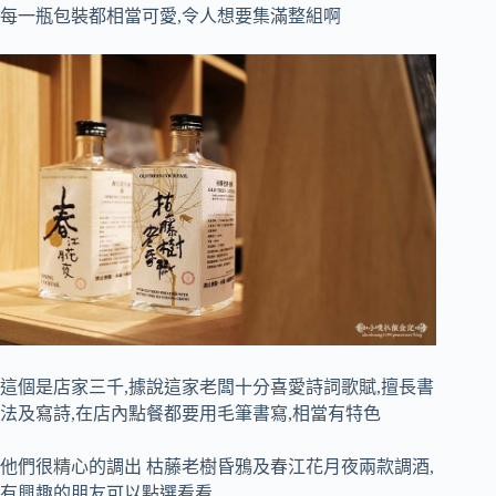
每一瓶包裝都相當可愛,令人想要集滿整組啊
這個是店家三千,據說這家老闆十分喜愛詩詞歌賦,擅長書
法及寫詩,在店內點餐都要用毛筆書寫,相當有特色
他們很精心的調出 枯藤老樹昏鴉及春江花月夜兩款調酒,
有興趣的朋友可以點選看看