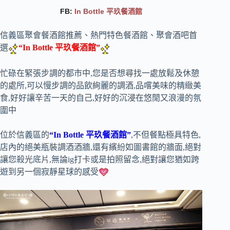
FB:
In Bottle 平玖餐酒館
信義區聚會餐酒館推薦、熱門特色餐酒館、聚會酒吧首
選
“In Bottle 平玖餐酒館”
忙碌在緊張步調的都市中,您是否想尋找一處放鬆及休憩
的處所,可以慢步調的品飲絢麗的調酒,品嚐美味的精緻美
食,好好讓辛苦一天的自己,好好的沉浸在悠閒又浪漫的氛
圍中
位於信義區的
“In Bottle 平玖餐酒館”
,不但餐點極具特色,
店內的絕美瓶裝調酒酒牆,還有繽紛如圖書館的牆面,絕對
讓您殺光底片,無論ig打卡或是拍照留念,絕對讓您猶如跨
遊到另一個寂靜星球的感受