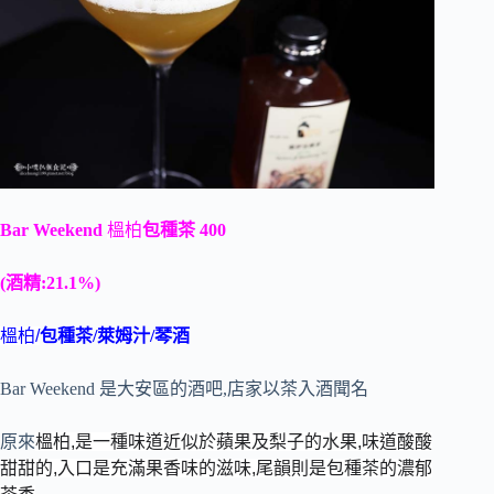
Bar Weekend
榲柏
包種茶 400
(酒精:21.1%)
榲柏/
包種茶/萊姆汁/琴酒
Bar Weekend 是大安區的酒吧,店家以茶入酒聞名
原來
榲柏,是一種味道近似於蘋果及梨子的水果,味道酸酸
甜甜的,入口是充滿果香味的滋味,尾韻則是包種茶的濃郁