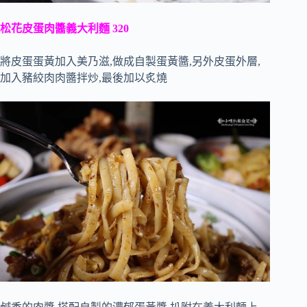
松花皮蛋肉醬義大利麵 320
將皮蛋蛋黃加入美乃滋,做成自製蛋黃醬,另外皮蛋外層,
加入豬絞肉肉醬拌炒,最後加以炙燒