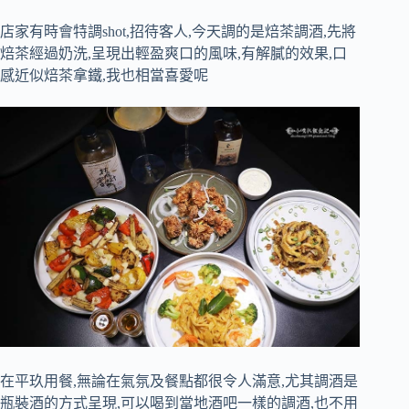
店家有時會特調shot,招待客人,今天調的是焙茶調酒,先將
焙茶經過奶洗,呈現出輕盈爽口的風味,有解膩的效果,口
感近似焙茶拿鐵,我也相當喜愛呢
在平玖用餐,無論在氣氛及餐點都很令人滿意,尤其調酒是
瓶裝酒的方式呈現,可以喝到當地酒吧一樣的調酒,也不用