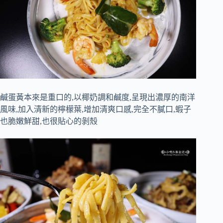
鹹蛋黃本來是重口的,以椰奶調和鹹度,呈現出濃厚的南洋
風味,加入清新的檸檬葉,增加清爽口感,完全不膩口,蝦子
也脆嫩鮮甜,也很貼心的剝殼