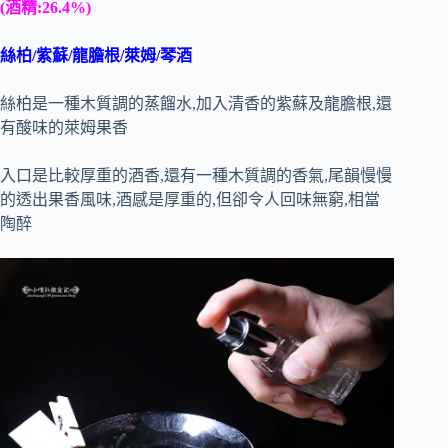
(酒精:26.4%)
絲柏/紫蘇/龍膽根/萊姆/琴酒
絲柏是一種木質調的蒸餾水,加入清香的紫蘇及龍膽根,還
有酸味的萊姆果香
入口是比較厚重的酒香,還有一種木質調的香氣,尾韻慢慢
的透出果香風味,酒感是厚重的,但卻令人回味無窮,相當
陶醉