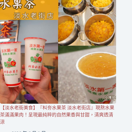
【淡水老街美食】『朻夯水果茶 淡水老街店』現熬水果
茶滿滿果肉！呈現最純粹的自然果香與甘甜，清爽透清
涼