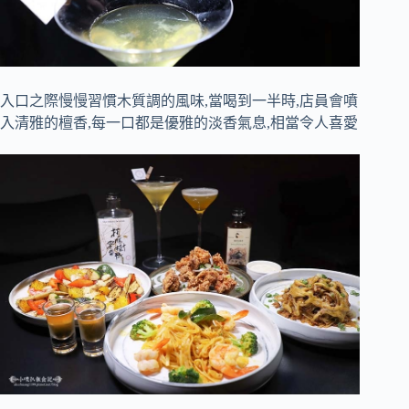
入口之際慢慢習慣木質調的風味,當喝到一半時,店員會噴
入清雅的檀香,每一口都是優雅的淡香氣息,相當令人喜愛