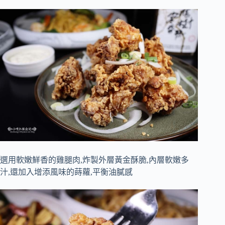
選用軟嫩鮮香的雞腿肉,炸製外層黃金酥脆,內層軟嫩多
汁,還加入增添風味的蒔蘿,平衡油膩感