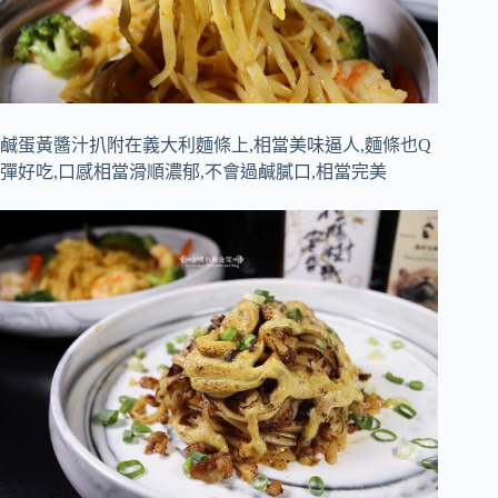
鹹蛋黃醬汁扒附在義大利麵條上,相當美味逼人,麵條也Q
彈好吃,口感相當滑順濃郁,不會過鹹膩口,相當完美