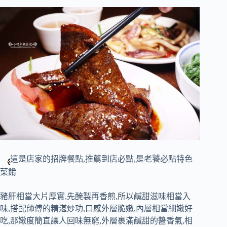
這是店家的招牌餐點,推薦到店必點,是老饕必點特色
菜餚
豬肝相當大片厚實,先醃製再香煎,所以鹹甜滋味相當入
味,搭配師傅的精湛炒功,口感外層脆嫩,內層相當細嫩好
吃,那嫩度簡直讓人回味無窮,外層裹滿鹹甜的醬香氣,相