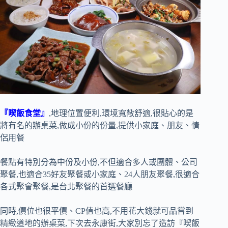
『喫飯食堂』
,地理位置便利,環境寬敞舒適,很貼心的是
將有名的辦桌菜,做成小份的份量,提供小家庭、朋友、情
侶用餐
餐點有特別分為中份及小份,不但適合多人或團體、公司
聚餐,也適合35好友聚餐或小家庭、24人朋友聚餐,很適合
各式聚會聚餐,是台北聚餐的首選餐廳
同時,價位也很平價、CP值也高,不用花大錢就可品嘗到
精緻道地的辦桌菜,下次去永康街,大家別忘了造訪『喫飯