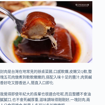
封肉是台灣在地常見的辦桌菜餚,口感軟爛,皮嫩又Q軟,整
塊五花肉燉煮到軟軟嫩嫩的,搭配入味十足的醬汁,肉質鹹
香好吃又醇香迷人,簡直入口即化
我覺得即使年紀大的長輩也很適合吃呢,而且整體不會油
膩膩口,也不會死鹹厚重,滋味調味得剛剛好,一塊封肉,兩