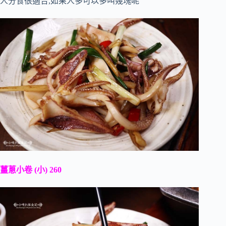
人分食很適合,如果人多可以多叫幾塊呢
薑蔥小卷 (小) 260