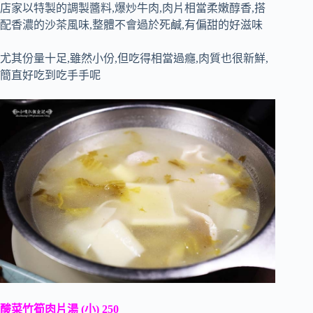
店家以特製的調製醬料,爆炒牛肉,肉片相當柔嫩醇香,搭
配香濃的沙茶風味,整體不會過於死鹹,有偏甜的好滋味
尤其份量十足,雖然小份,但吃得相當過癮,肉質也很新鮮,
簡直好吃到吃手手呢
酸菜竹筍肉片湯 (小) 250