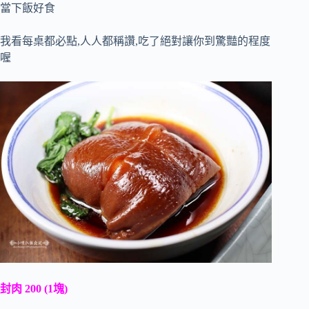
當下飯好食
我看每桌都必點,人人都稱讚,吃了絕對讓你到驚豔的程度
喔
封肉 200 (1塊)