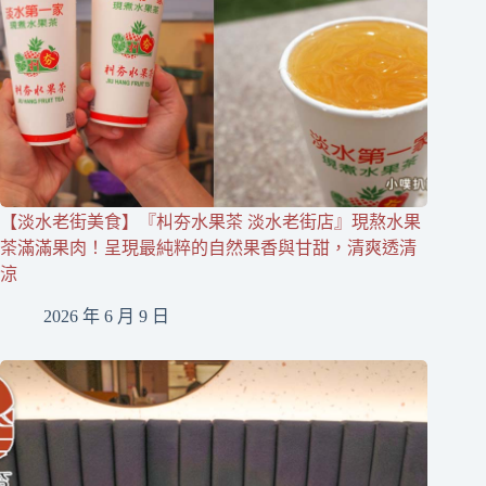
【淡水老街美食】『朻夯水果茶 淡水老街店』現熬水果
茶滿滿果肉！呈現最純粹的自然果香與甘甜，清爽透清
涼
2026 年 6 月 9 日