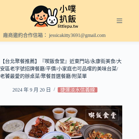
跳
至
主
要
內
廠商邀約合作信箱：
jessicakitty3691@gmail.com
容
【台北聚餐推薦】『喫飯食堂』近東門站/永康街美食/大
安區老字號招牌餐廳/平價/小家庭也可品嚐的美味台菜/
老饕最愛的辦桌菜/聚餐首選餐廳/附菜單
2024 年 9 月 20 日
捷運淡水信義線