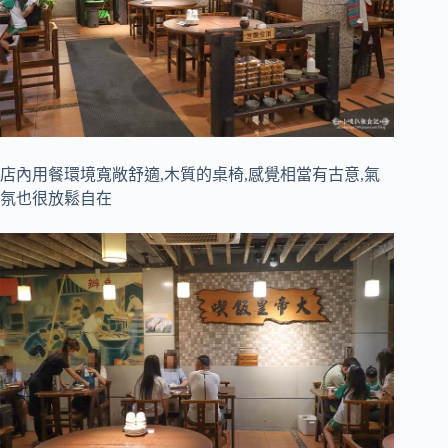
店內用餐環境寬敞舒適,木質的桌椅,感覺相當有古意,氣
氛也很放鬆自在