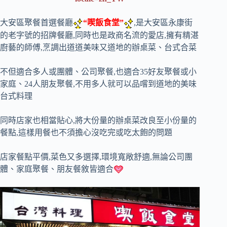
大安區聚餐首選餐廳
“喫飯食堂”
,是大安區永康街
的老字號的招牌餐廳,同時也是政商名流的愛店,擁有精湛
廚藝的師傅,烹調出道道美味又道地的辦桌菜、台式合菜
不但適合多人或團體、公司聚餐,也適合35好友聚餐或小
家庭、24人朋友聚餐,不用多人就可以品嚐到道地的美味
台式料理
同時店家也相當貼心,將大份量的辦桌菜改良至小份量的
餐點,這樣用餐也不須擔心沒吃完或吃太飽的問題
店家餐點平價,菜色又多選擇,環境寬敞舒適,無論公司團
體、家庭聚餐、朋友餐敘皆適合