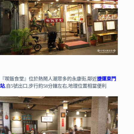
『喫飯食堂』位於熱鬧人潮眾多的永康街,鄰近
捷運東門
站
,自5號出口,步行約58分鐘左右,地理位置相當便利