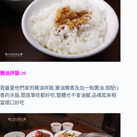
豬油拌飯 20
我最愛他們家的豬油拌飯,豬油飄香及加一點醬油,搭配Q
香的米飯,簡直單吃都好吃,整體也不會油膩,品嚐起來相
當順口好吃