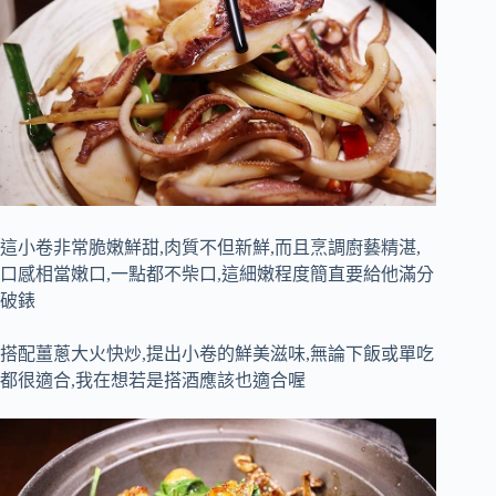
這小卷非常脆嫩鮮甜,肉質不但新鮮,而且烹調廚藝精湛,
口感相當嫩口,一點都不柴口,這細嫩程度簡直要給他滿分
破錶
搭配薑蔥大火快炒,提出小卷的鮮美滋味,無論下飯或單吃
都很適合,我在想若是搭酒應該也適合喔