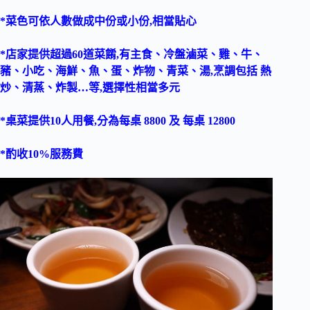
*菜色可依人數做成中份或小份,相當貼心
*店家提供超過60道菜餚,有主食、冷盤滷菜、雞、牛、
豬、小吃、海鮮、魚、蛋、炸物、青菜、湯,烹調包括 熱
炒、清蒸、炸製…等,選擇性相當多元
*桌菜提供10人用餐,分為每桌 8800 及 每桌 12800
*酌收10%服務費