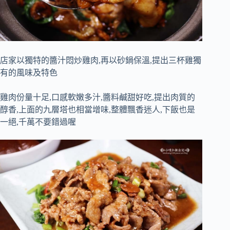
店家以獨特的醬汁悶炒雞肉,再以砂鍋保溫,提出三杯雞獨
有的風味及特色
雞肉份量十足,口感軟嫩多汁,醬料鹹甜好吃,提出肉質的
醇香,上面的九層塔也相當增味,整體飄香迷人,下飯也是
一絕,千萬不要錯過喔