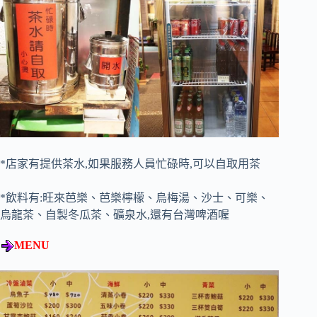
*店家有提供茶水,如果服務人員忙碌時,可以自取用茶
*飲料有:旺來芭樂、芭樂檸檬、烏梅湯、沙士、可樂、
烏龍茶、自製冬瓜茶、礦泉水,還有台灣啤酒喔
MENU