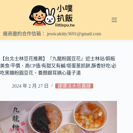
跳
至
主
要
內
廠商邀約合作信箱：
jessicakitty3691@gmail.com
容
【台北士林豆花推薦】『九龍粉圓豆花』近士林站/銅板
美食/平價、高CP值/有甜又有鹹/塔蛋蔥抓餅,酥香好吃/必
吃黑糖粉圓豆花、養顏銀耳摘心蓮子湯
2024 年 2 月 27 日
捷運淡水信義線