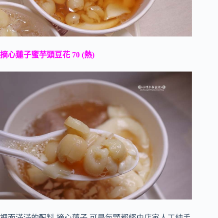
摘心蓮子蜜芋頭豆花 70 (熱)
裡面滿滿的配料,摘心蓮子,可是每顆都經由店家人工純手