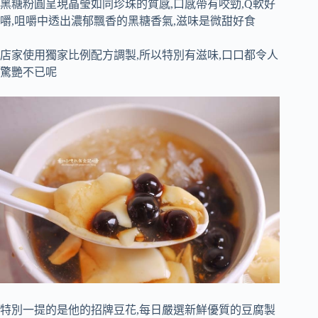
黑糖粉圓呈現晶瑩如同珍珠的質感,口感帶有咬勁,Q軟好
嚼,咀嚼中透出濃郁飄香的黑糖香氣,滋味是微甜好食
店家使用獨家比例配方調製,所以特別有滋味,口口都令人
驚艷不已呢
特別一提的是他的招牌豆花,每日嚴選新鮮優質的豆腐製