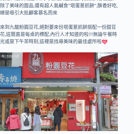
除了美味的甜品,還有超人氣鹹食”塔蛋蔥抓餅”,酥香好吃,
總是吸引大批顧客慕名而來
來到九龍粉圓豆花,絕對要來份塔蛋蔥抓餅搭配一份甜豆
花,這簡直是每桌的標配,內行人才知道的啦!!!無論午餐時
光或是下午茶時刻,這裡是找尋美味的最佳處所啦