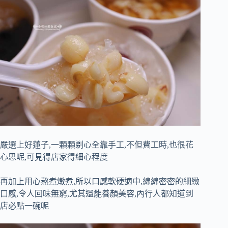
嚴選上好蓮子,一顆顆剃心全靠手工,不但費工時,也很花
心思呢,可見得店家得細心程度
再加上用心熬煮燉煮,所以口感軟硬適中,綿綿密密的細緻
口感,令人回味無窮,尤其還能養顏美容,內行人都知道到
店必點一碗呢