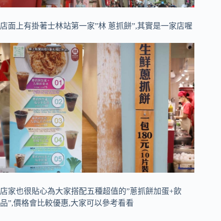
店面上有掛著士林站第一家”林 蔥抓餅”,其實是一家店喔
店家也很貼心為大家搭配五種超值的”蔥抓餅加蛋+飲
品”,價格會比較優惠,大家可以參考看看