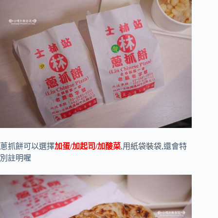
蔥抓餅可以選擇
加蛋/加起司/加酸菜
,用紙袋裝袋,還會特
別註明喔