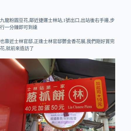
九龍粉圓豆花,鄰近捷運士林站,1號出口,出站後右手邊,步
行一分鐘即可到達
也靠近士林官邸,正逢士林官邸鬱金香花展,我們剛好賞完
花,就前來造訪了