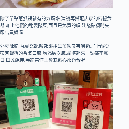
除了單點蔥抓餅就有的九層塔,建議再搭配店家的密秘武
器,加上他們的秘製酸菜,而且是免費的喔,建議點餐時先
跟店員說喔
外皮酥脆,內層柔軟,咬起來相當美味又有嚼勁,加上酸菜
帶有鹹酸的香氣口感,增添層次感,品嚐起來一點都不膩
口,口感絕佳,無論當作正餐或點心都適合喔