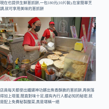
現在也提供生鮮蔥抓餅,一包180元(10片裝),在家簡單烹
調,就可享用美味的蔥抓餅
店員每天都使出鐵鏟神功鏘出焦香酥脆的蔥抓餅,再俐落
得加上塔蛋,簡直對味十足,還有內行人都必知的秘密,就
是配上免費秘製酸菜,真是堪稱一絕