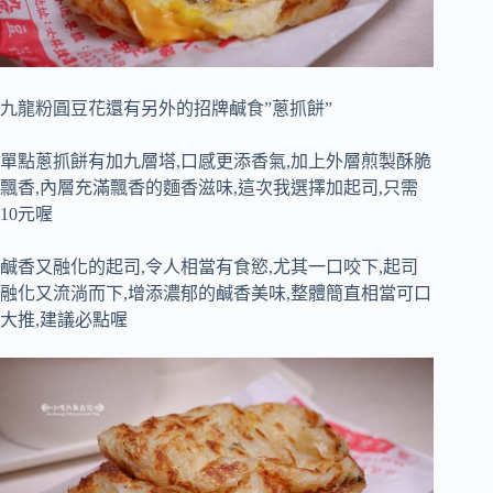
九龍粉圓豆花還有另外的招牌鹹食”蔥抓餅”
單點蔥抓餅有加九層塔,口感更添香氣,加上外層煎製酥脆
飄香,內層充滿飄香的麵香滋味,這次我選擇加起司,只需
10元喔
鹹香又融化的起司,令人相當有食慾,尤其一口咬下,起司
融化又流淌而下,增添濃郁的鹹香美味,整體簡直相當可口
大推,建議必點喔