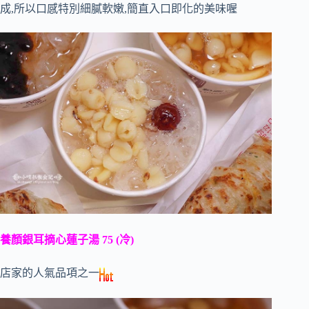
成,所以口感特別細膩軟嫩,簡直入口即化的美味喔
養顏銀耳摘心蓮子湯 75 (冷)
店家的人氣品項之一