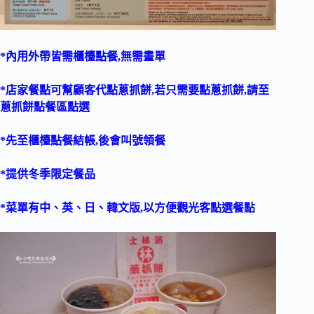
*內用外帶皆需櫃檯點餐,無需畫單
*店家餐點可幫顧客代點蔥抓餅,若只需要點蔥抓餅,請至
蔥抓餅點餐區點選
*先至櫃檯點餐結帳,後會叫號領餐
*提供冬季限定餐品
*菜單有中、英、日、韓文版,以方便觀光客點選餐點