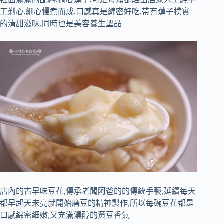
工剃心,細心慢煮而成,口感真是綿密好吃,帶有蓮子樸實
的清甜滋味,同時也是美容養生聖品
店內的古早味豆花,傳承老闆阿爸的的傳統手藝,延續每天
都早起天未亮就開始磨豆的精神製作,所以每碗豆花都是
口感綿密細嫩,又充滿濃醇的黃豆香氣