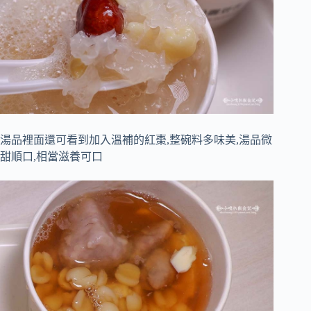
湯品裡面還可看到加入溫補的紅棗,整碗料多味美,湯品微
甜順口,相當滋養可口