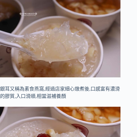
銀耳又稱為素食燕窩,經過店家細心燉煮後,口感富有濃滑
的膠質,入口滑順,相當滋補養顏