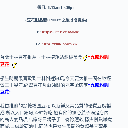
假日: 8:15am10:30pm
(豆花甜品要11:00am之後才會提供)
FB:
https://rink.cc/bw64z
IG:
https://rink.cc/scvkw
台北士林豆花推薦、士林捷運站銅板美食
“九龍粉圓
豆花”
學生時期最喜歡到士林附近遊玩,今天要大推一間在地經
營二十幾年,經營豆花及蔥油餅的老字號店家
“九龍粉圓
豆花”
我首推他的黑糖粉圓豆花,以新鮮又高品質的優質豆腐製
成,所以入口細嫩,滑綿好吃,還有他的摘心蓮子湯是店內
的高人氣品項,店家每日親子手工剃除蓮心,穩火慢熬燉煮
而成,口感軟硬適中,同時也是女生最愛的養顏美容聖品,