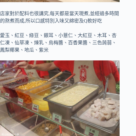
店家對於配料也很講究,每天都是當天現煮,並經過多時間
的熬煮而成,所以口感特別入味又綿密及Q軟好吃
愛玉、紅豆、綠豆、銀耳、小薏仁、大紅豆、木耳、杏
仁凍、仙草凍、煉乳、烏梅醬、百香果醬、三色蒟蒻、
鳳梨椰果、地瓜、紫米