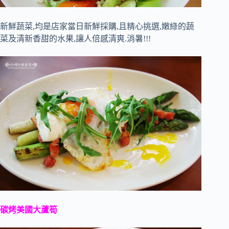
新鮮蔬菜,均是店家當日新鮮採購,且精心挑選,嫩綠的蔬
菜及清新香甜的水果,讓人倍感清爽.消暑!!!
碳烤美國大蘆筍