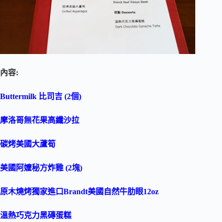
內容:
Buttermilk
比司吉
(2
個
)
摩洛哥無花果高纖沙拉
碳烤美國大蘆筍
美國阿嬤秘方炸雞
(2
塊
)
原木燒烤獨家進口
Brandt
美國自然牛肋眼
12oz
溫熱巧克力黑磚蛋糕