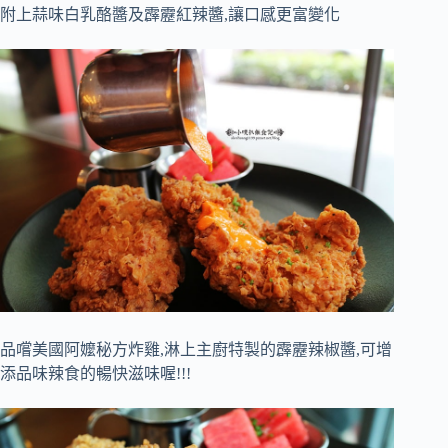
附上蒜味白乳酪醬及霹靂紅辣醬,讓口感更富變化
品嚐美國阿嬤秘方炸雞,淋上主廚特製的霹靂辣椒醬,可增
添品味辣食的暢快滋味喔!!!