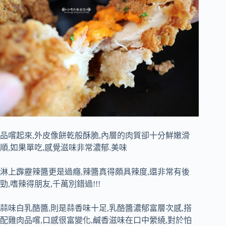
品嚐起來,外皮像餅乾般酥脆,內層的肉質卻十分鮮嫩滑
順,如果單吃,感覺滋味非常濃郁.美味
淋上霹靂辣醬更是過癮,辣醬真得頗具辣度,還非常有後
勁,嗜辣得朋友,千萬別錯過!!!
蒜味白乳酪醬,則是蒜香味十足,乳酪醬濃郁富層次感,搭
配雞肉品嚐,口感很富變化,鹹香滋味在口中縈繞,對於怕