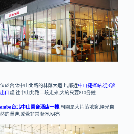
位於台北中山北路的林蔭大道上,鄰近
中山捷運站,從3號
出口
處,往中山北路二段走來,大約只要810分鐘
amba台北中山意舍酒店一樓
,周圍是大片落地窗,陽光自
然的灑進,感覺非常潔淨.明亮