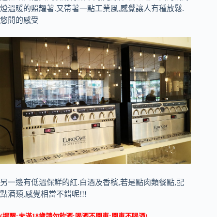
燈溫暖的照耀著.又帶著一點工業風,感覺讓人有種放鬆.
悠閒的感受
另一邊有低溫保鮮的紅.白酒及香檳,若是點肉類餐點,配
點酒類,感覺相當不錯呢!!!
(提醒:未滿18歲請勿飲酒;喝酒不開車;開車不喝酒)