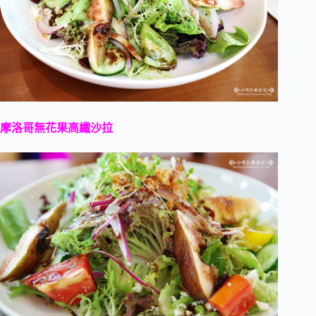
摩洛哥無花果高纖沙拉