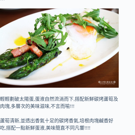
輕輕劃破太陽蛋,蛋液自然流淌而下,搭配新鮮碳烤蘆筍及
肉塊,多層次的美味滋味,不言而喻!!!
蘆筍清新,並透出香氣十足的碳烤香氣,培根肉塊鹹香好
吃,搭配一點新鮮蛋液,美味簡直不同凡響!!!!