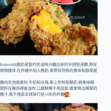
Buttermilk酪奶是製作奶油時分離出來的半固態液體,帶有
微微酸味,在炸雞中加入酪奶,會帶有特殊的香味和醇厚感
雞肉先泡過香料.牛奶和冰塊,裹上炸粉和酪奶,將美味瞬
間所在雞肉裡後油炸,口感鮮嫩不用話說,還會噴出精華的
雞汁,真不愧是全球排行前10名的炸雞