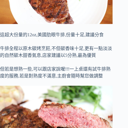
這超大份量的12oz,美國肋眼牛排,份量十足,建議分食
牛排全程以原木碳烤烹飪,不但碳香味十足,更有一點淡淡
的自然碳木甜香氣息,店家建議以5分熟,最為優質
但若是想熟一些,可以跟店家說喔!!!一上桌還有試牛排熟
度的服務,若是對熟度不滿意,主廚會隨時幫您做調整