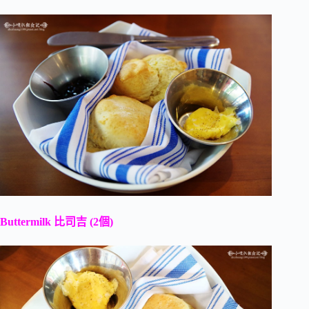
Buttermilk
比司吉
(2
個
)