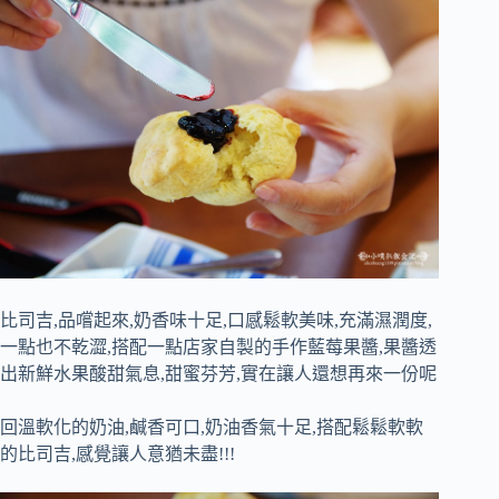
比司吉,品嚐起來,奶香味十足,口感鬆軟美味,充滿濕潤度,
一點也不乾澀,搭配一點店家自製的手作藍莓果醬,果醬透
出新鮮水果酸甜氣息,甜蜜芬芳,實在讓人還想再來一份呢
回溫軟化的奶油,鹹香可口,奶油香氣十足,搭配鬆鬆軟軟
的比司吉,感覺讓人意猶未盡!!!