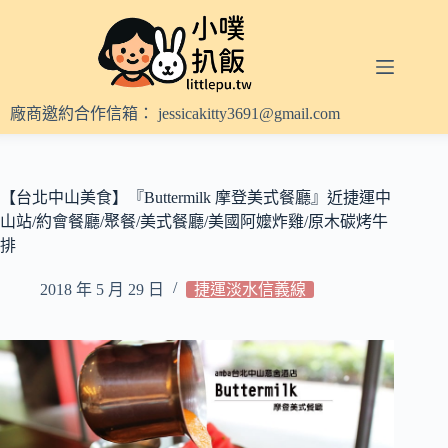
跳
至
主
要
內
廠商邀約合作信箱：
jessicakitty3691@gmail.com
容
【台北中山美食】『Buttermilk 摩登美式餐廳』近捷運中
山站/約會餐廳/聚餐/美式餐廳/美國阿嬤炸雞/原木碳烤牛
排
2018 年 5 月 29 日
捷運淡水信義線