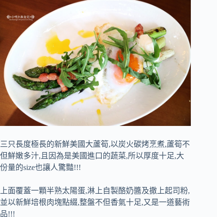
三只長度極長的新鮮美國大蘆筍,以炭火碳烤烹煮,蘆筍不
但鮮嫩多汁,且因為是美國進口的蔬菜,所以厚度十足,大
份量的size也讓人驚豔!!!
上面覆蓋一顆半熟太陽蛋,淋上自製酪奶醬及撒上起司粉,
並以新鮮培根肉塊點綴,整盤不但香氣十足,又是一道藝術
品!!!