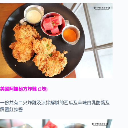
美國阿嬤秘方炸雞
(2
塊
)
一份共有二只炸雞及涼拌解膩的西瓜及蒜味白乳酪醬及
霹靂紅辣醬