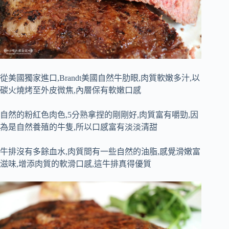
從美國獨家進口,Brandt美國自然牛肋眼,肉質軟嫩多汁,以
碳火燒烤至外皮微焦,內層保有軟嫩口感
自然的粉紅色肉色,5分熟拿捏的剛剛好,肉質富有嚼勁,因
為是自然養殖的牛隻,所以口感富有淡淡清甜
牛排沒有多餘血水,肉質間有一些自然的油脂,感覺滑嫩富
滋味,增添肉質的軟滑口感,這牛排真得優質