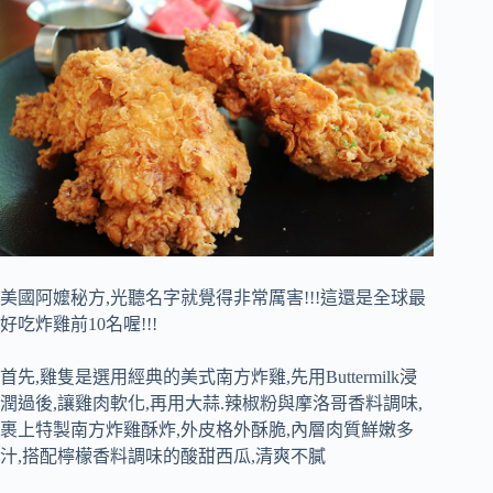
美國阿嬤秘方,光聽名字就覺得非常厲害!!!這還是全球最
好吃炸雞前10名喔!!!
首先,雞隻是選用經典的美式南方炸雞,先用Buttermilk浸
潤過後,讓雞肉軟化,再用大蒜.辣椒粉與摩洛哥香料調味,
裹上特製南方炸雞酥炸,外皮格外酥脆,內層肉質鮮嫩多
汁,搭配檸檬香料調味的酸甜西瓜,清爽不膩