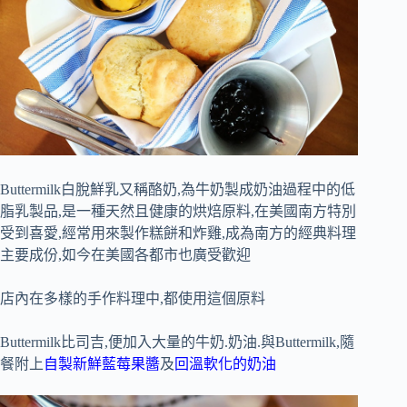
Buttermilk白脫鮮乳又稱酪奶,為牛奶製成奶油過程中的低
脂乳製品,是一種天然且健康的烘焙原料,在美國南方特別
受到喜愛,經常用來製作糕餅和炸雞,成為南方的經典料理
主要成份,如今在美國各都市也廣受歡迎
店內在多樣的手作料理中,都使用這個原料
Buttermilk比司吉,便加入大量的牛奶.奶油.與Buttermilk,隨
餐附上
自製新鮮藍莓果醬
及
回溫軟化的奶油