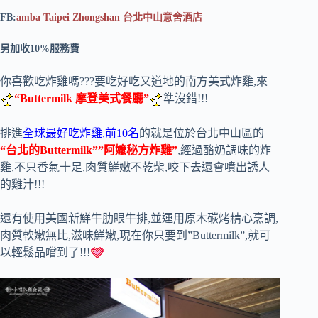
FB:
amba Taipei Zhongshan
台北中山意舍酒店
另加收10%服務費
你喜歡吃炸雞嗎???要吃好吃又道地的南方美式炸雞,來
“Buttermilk 摩登美式餐廳”
準沒錯!!!
排進
全球最好吃炸雞,前10名
的就是位於台北中山區的
“台北的Buttermilk””阿嬤秘方炸雞”
,經過酪奶調味的炸
雞,不只香氣十足,肉質鮮嫩不乾柴,咬下去還會噴出誘人
的雞汁!!!
還有使用美國新鮮牛肋眼牛排,並運用原木碳烤精心烹調,
肉質軟嫩無比,滋味鮮嫩,現在你只要到”Buttermilk”,就可
以輕鬆品嚐到了!!!