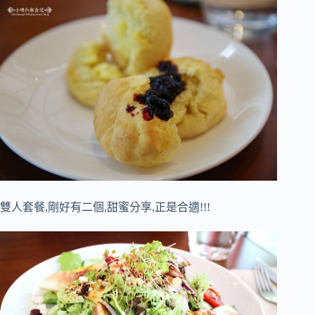
雙人套餐,剛好有二個,甜蜜分享,正是合適!!!