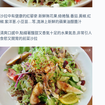
沙拉中有健康的紅藜麥.新鮮無花果.綠捲鬚.番茄.黃椒.紅
椒.紫洋蔥.小豆苗…等,澆淋上新鮮的蘋果油醋醬汁
清爽口感中,點綴著酸甜又香氣十足的水果氣息,非常引人
食慾又開胃的前菜沙拉