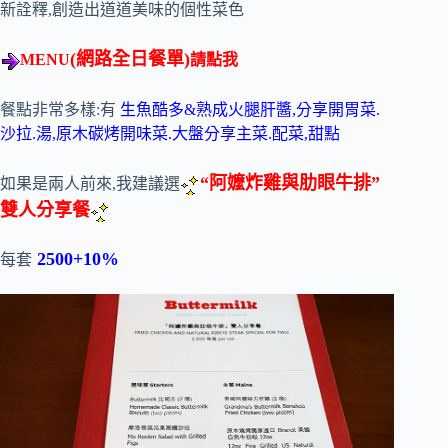
新詮釋,創造出道道美味的個性菜色
(
網路全日餐單
)
MENU
請點我
餐點非常多樣:有
生魚酷多&熟成火腿肝醬,分享開胃菜.
沙拉.湯,原木碳烤開味菜.大盤分享主菜.配菜,甜點
“阿嬤炸雞與肋眼牛排”
如果是兩人前來,我建議選
雙人分享餐
2500+10%
每套