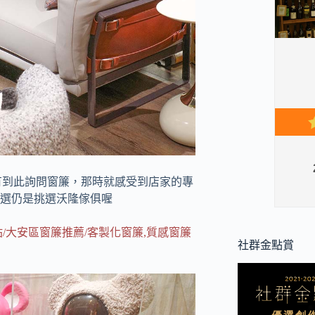
們有到此詢問窗簾，那時就感受到店家的專
選仍是挑選沃隆傢俱喔
大安區窗簾推薦/客製化窗簾,質感窗簾
社群金點賞