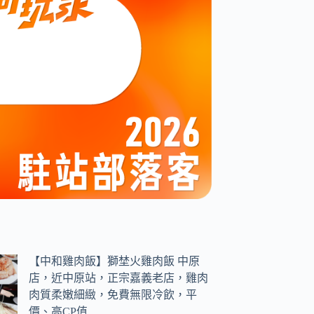
【中和雞肉飯】獅埜火雞肉飯 中原
店，近中原站，正宗嘉義老店，雞肉
肉質柔嫩細緻，免費無限冷飲，平
價、高CP值