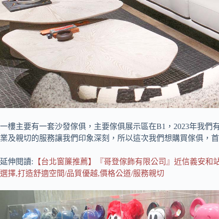
一樓主要有一套沙發傢俱，主要傢俱展示區在B1，2023年我
業及親切的服務讓我們印象深刻，所以這次我們想購買傢俱，首
延伸閱讀:
【台北窗簾推薦】『哥登傢飾有限公司』近信義安和站/
選擇,打造舒適空間/品質優越,價格公道/服務親切