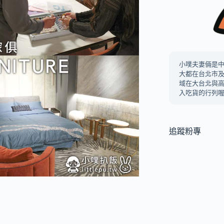
小噗夫妻倆是
大都在台北市
域在大台北與
入吃貨的行列喔
追蹤粉專