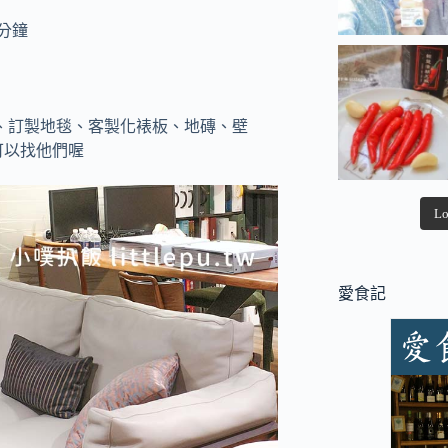
分鐘
俱、訂製地毯、客製化裱板、地磚、壁
可以找他們喔
Lo
愛食記