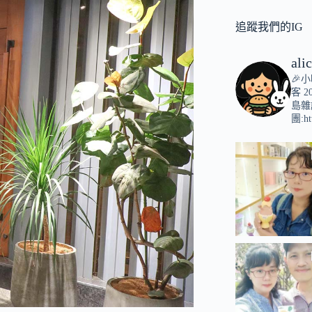
追蹤我們的IG
ali
🎉
客
2
島雜
團:ht