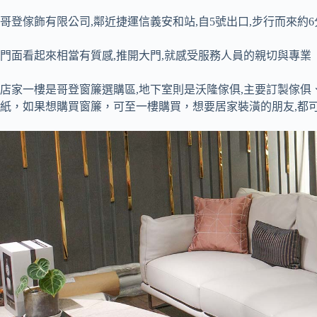
哥登傢飾有限公司,鄰近捷運信義安和站,自5號出口,步行而來約6
門面看起來相當有質感,推開大門,就感受服務人員的親切與專業
店家一樓是哥登窗簾選購區,地下室則是沃隆傢俱,主要訂製傢
紙，如果想購買窗簾，可至一樓購買，想要居家裝潢的朋友,都