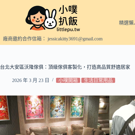
跳
至
主
精選懶
要
內
廠商邀約合作信箱：
jessicakitty3691@gmail.com
容
台北大安區沃隆傢俱：頂級傢俱客製化，打造高品質舒適居家
2026 年 3 月 23 日
小噗開箱
生活日常用品