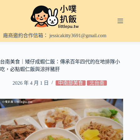
跳
至
主
要
內
廠商邀約合作信箱：
jessicakitty3691@gmail.com
容
台南美食｜矮仔成蝦仁飯：傳承百年四代的在地排隊小
吃，必點蝦仁飯與涼拌豬肝
2026 年 4 月 1 日
中南部美食
北台南