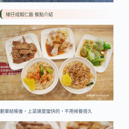
矮仔成蝦仁飯 餐點介紹
劃單結帳後，上菜速度蠻快的，不用候餐很久