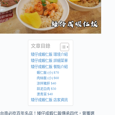
文章目錄
矮仔成蝦仁飯 環境介紹
矮仔成蝦仁飯 詳細菜單
矮仔成蝦仁飯 餐點介紹
蝦仁飯 (小) $70
肉絲飯 (小) $60
涼拌豬肝 $40
蒜泥白肉 $50
燙青菜 $40
矮仔成蝦仁飯 店家資訊
台南必吃百年名店！矮仔成蝦仁飯傳承四代，曾獲選