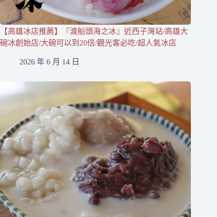
【高雄冰店推薦】『渡船頭海之冰』近西子灣站/高雄大
碗冰創始店/大碗可以到20倍/觀光客必吃/超人氣冰店
2026 年 6 月 14 日