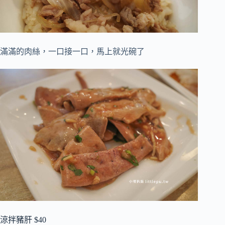
滿滿的肉絲，一口接一口，馬上就光碗了
涼拌豬肝 $40