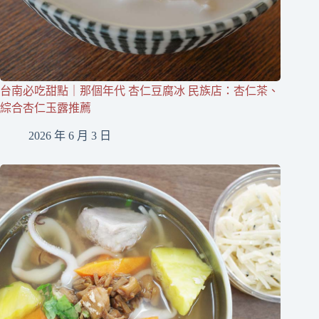
台南必吃甜點｜那個年代 杏仁豆腐冰 民族店：杏仁茶、
綜合杏仁玉露推薦
2026 年 6 月 3 日