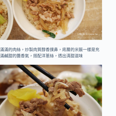
滿滿的肉絲，炒製肉質醇香撲鼻，底層的米飯一樣是充
滿鹹甜的醬香氣，搭配洋蔥絲，透出清甜滋味