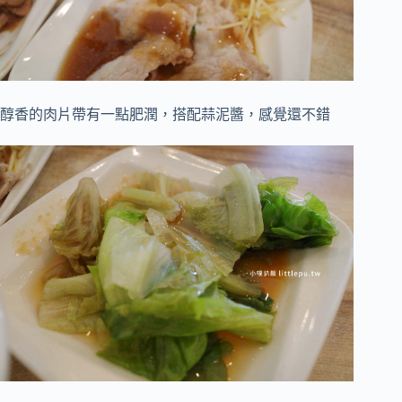
醇香的肉片帶有一點肥潤，搭配蒜泥醬，感覺還不錯