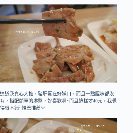
這道我真心大推，豬肝實在好嫩口，而且一點腥味都沒
有，搭配簡單的淋醬，好喜歡啊~而且這樣才40元，我覺
得很不錯~推薦推薦^^