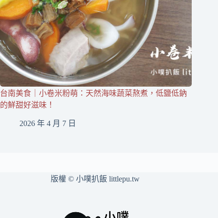
台南美食｜小卷米粉萌：天然海味蔬菜熬煮，低鹽低鈉
的鮮甜好滋味！
2026 年 4 月 7 日
版權 © 小噗扒飯 littlepu.tw