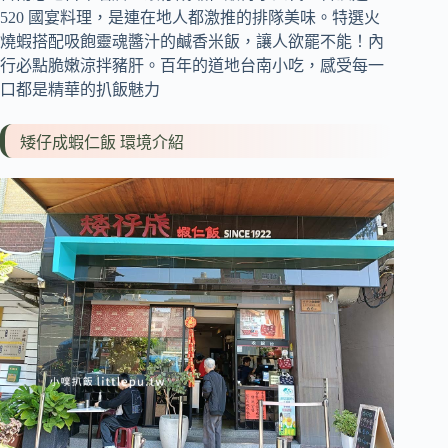
520 國宴料理，是連在地人都激推的排隊美味。特選火
燒蝦搭配吸飽靈魂醬汁的鹹香米飯，讓人欲罷不能！內
行必點脆嫩涼拌豬肝。百年的道地台南小吃，感受每一
口都是精華的扒飯魅力
矮仔成蝦仁飯 環境介紹