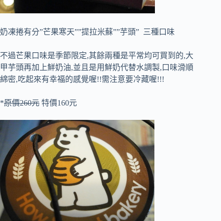
奶凍捲有分”芒果寒天””提拉米蘇””芋頭” 三種口味
不過芒果口味是季節限定,其餘兩種是平常均可買到的,大
甲芋頭再加上鮮奶油,並且是用鮮奶代替水調製,口味滑順
綿密,吃起來有幸福的感覺喔!!需注意要冷藏喔!!!
*
原價260元
特價160元