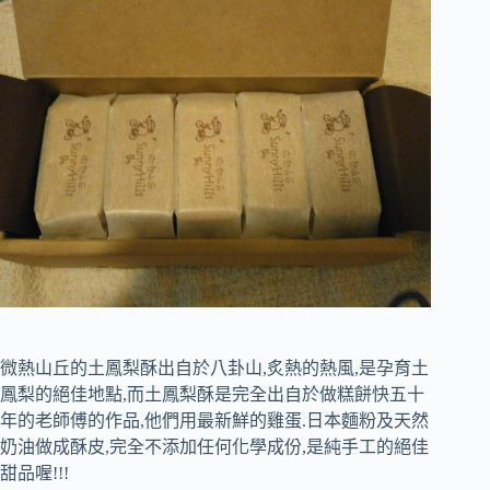
微熱山丘的土鳳梨酥出自於八卦山,炙熱的熱風,是孕育土
鳳梨的絕佳地點,而土鳳梨酥是完全出自於做糕餅快五十
年的老師傅的作品,他們用最新鮮的雞蛋.日本麵粉及天然
奶油做成酥皮,完全不添加任何化學成份,是純手工的絕佳
甜品喔!!!