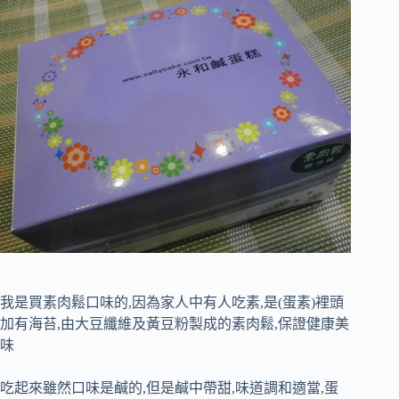
我是買素肉鬆口味的,因為家人中有人吃素,是(蛋素)裡頭
加有海苔,由大豆纖維及黃豆粉製成的素肉鬆,保證健康美
味
吃起來雖然口味是鹹的,但是鹹中帶甜,味道調和適當,蛋