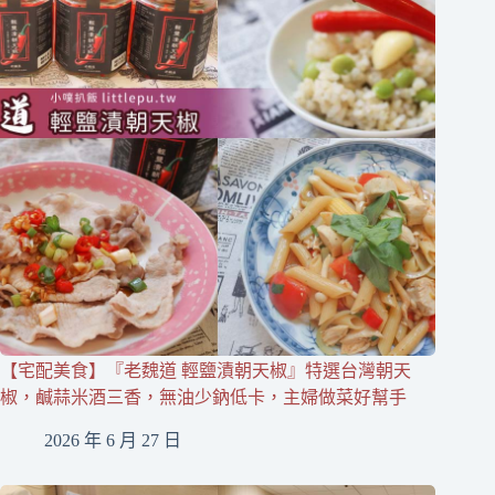
【宅配美食】『老魏道 輕鹽漬朝天椒』特選台灣朝天
椒，鹹蒜米酒三香，無油少鈉低卡，主婦做菜好幫手
2026 年 6 月 27 日