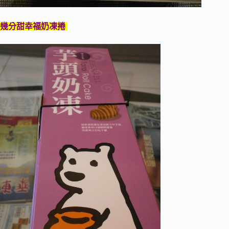
幾分甜幸福奶凍捲