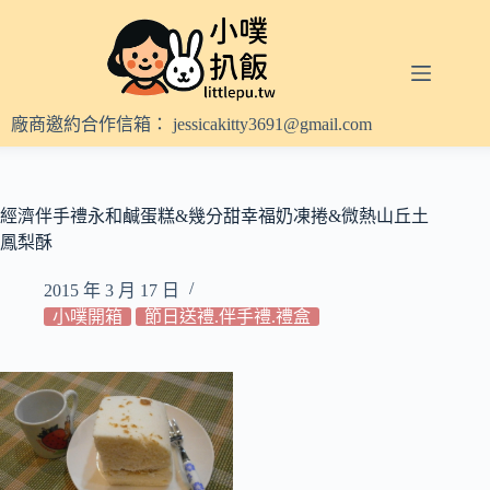
跳
至
主
要
內
廠商邀約合作信箱：
jessicakitty3691@gmail.com
容
經濟伴手禮永和鹹蛋糕&幾分甜幸福奶凍捲&微熱山丘土
鳳梨酥
2015 年 3 月 17 日
小噗開箱
節日送禮.伴手禮.禮盒