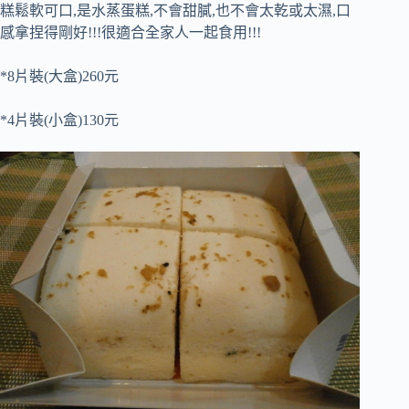
糕鬆軟可口,是水蒸蛋糕,不會甜膩,也不會太乾或太濕,口
感拿捏得剛好!!!很適合全家人一起食用!!!
*8片裝(大盒)260元
*4片裝(小盒)130元