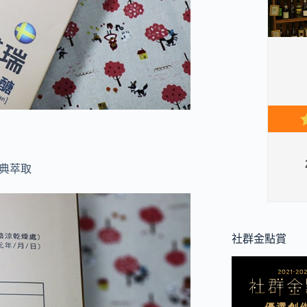
自瑞典萃取
社群金點賞