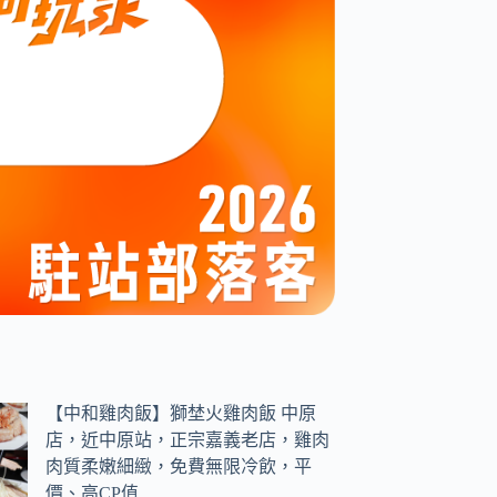
【中和雞肉飯】獅埜火雞肉飯 中原
店，近中原站，正宗嘉義老店，雞肉
肉質柔嫩細緻，免費無限冷飲，平
價、高CP值