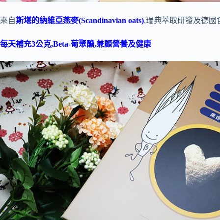
來自
斯堪的納維亞燕麥(Scandinavian oats)
,瑞典萃取研發及德國
每天補充3公克,Beta-葡聚醣,兼顧營養及健康