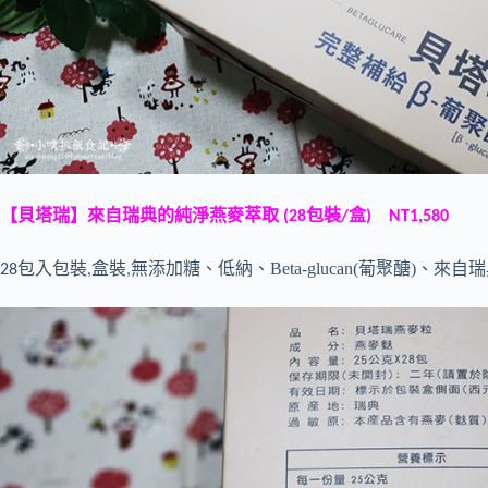
【貝塔瑞】來自瑞典的純淨燕麥萃取
包裝
盒
(28
/
) NT1,580
Beta-glucan(葡聚醣)、來
28包入包裝,盒裝,無添加糖、低納、