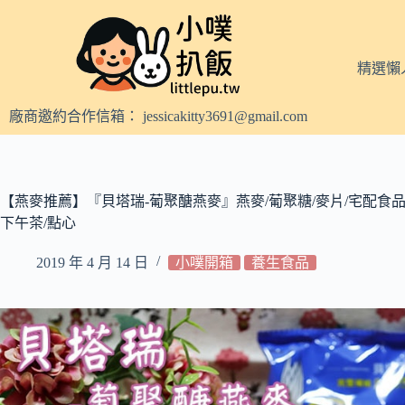
跳
至
主
精選懶
要
內
廠商邀約合作信箱：
jessicakitty3691@gmail.com
容
【燕麥推薦】『貝塔瑞-葡聚醣燕麥』燕麥/葡聚糖/麥片/宅配食品
下午茶/點心
2019 年 4 月 14 日
小噗開箱
養生食品