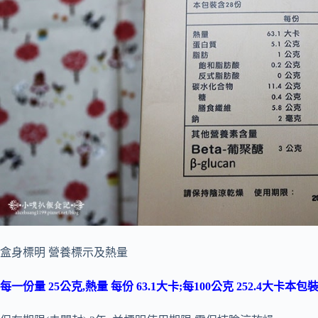
盒身標明 營養標示及熱量
每一份量 25公克,熱量 每份 63.1大卡;每100公克 252.4大卡本包