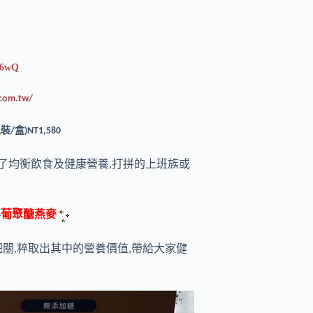
g6wQ
.com.tw/
包裝
盒
/
)NT1,580
為了均衡飲食及健康營養,打拼的上班族或
-葡聚醣燕麥
關,粹取出其中的營養價值,帶給大家健