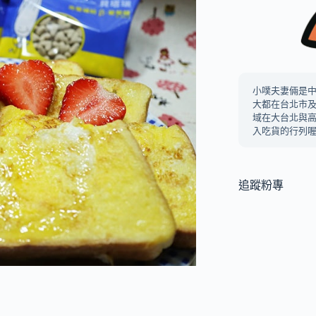
小噗夫妻倆是
大都在台北市
域在大台北與
入吃貨的行列喔
追蹤粉專