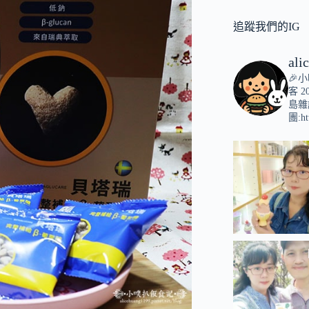
追蹤我們的IG
ali
🎉
客
2
島雜
團:ht