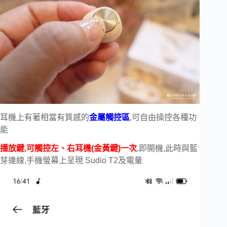
耳機上有著相當有質感的
金屬觸控區
,可自由操控各種功
能
播放鍵,可觸控左、右耳機(金黃鍵)一次
,即開機,此時與藍
芽連線,手機螢幕上呈現 Sudio T2及電量