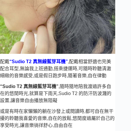
配戴
“Sudio T2 真無線藍芽耳機”
,配戴相當舒適也完美
配合耳型,無論我上班通勤,搭乘捷運時,可隨時聆聽清澈
細緻的音樂感受,或是假日跑步時,隨著音樂,自在律動
“Sudio T2 真無線藍芽耳機”
,隨時隨地陪我渡過許多自
在的悠閒時光,就算是下雨天,Sudio T2 的防汗防波濺的
設置,讓音樂自由播放無阻礙
或是有時在家懶懶的躺在沙發上或閱讀時,都可自在無干
擾的聆聽我喜愛的音樂,自在的放鬆,悠閒度過屬於自己的
享受時光,讓音樂徜徉舒心,自由自在