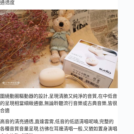
通透度
圍繞動圈驅動器的設計,呈現清脆又純淨的音質,在中低音
的呈現相當細緻通徹,無論聆聽流行音樂或古典音樂,皆很
合適
高音的清亮通透,直達雲霄,低音的低語清唱呢喃,完整的
各種音質音量呈現,彷彿在耳邊清唱一般,又猶如置身演唱