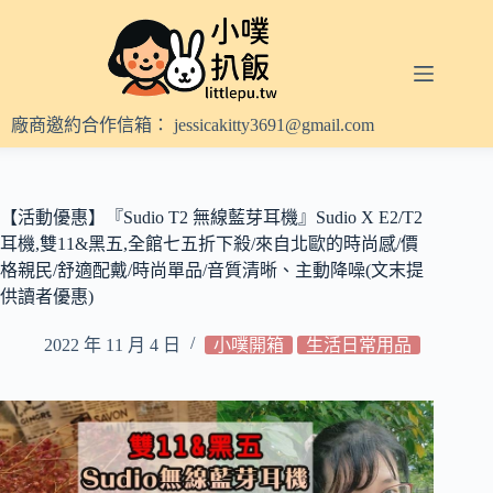
跳
至
主
要
內
廠商邀約合作信箱：
jessicakitty3691@gmail.com
容
【活動優惠】『Sudio T2 無線藍芽耳機』Sudio X E2/T2
耳機,雙11&黑五,全館七五折下殺/來自北歐的時尚感/價
格親民/舒適配戴/時尚單品/音質清晰、主動降噪(文末提
供讀者優惠)
2022 年 11 月 4 日
小噗開箱
生活日常用品