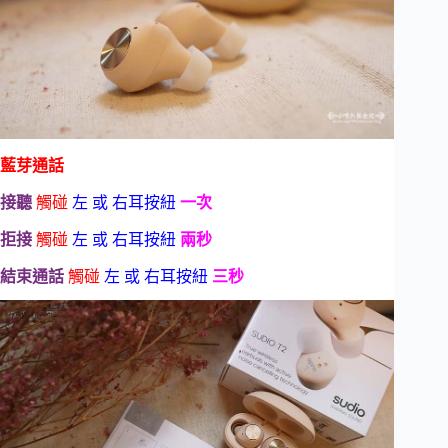
藍芽通話
接聽
觸碰
左 或 右耳按紐
一次
拒接
觸碰
左 或 右耳按紐
兩秒
結束通話
觸碰
左 或 右耳按紐
三秒