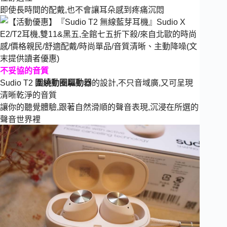
即使長時間的配戴,也不會讓耳朵感到疼痛沉悶
不妥協的音質
Sudio T2
圍繞動圈驅動器
的設計,不只音域廣,又可呈現
清晰乾淨的音質
讓你的聽覺體驗,跟著自然滑順的聲音表現,沉浸在所選的
聲音世界裡