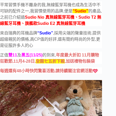
平常習慣手機不離身的我,無線藍芽耳機也成為生活中不
可缺的配件之一,我習慣使用的品牌,便是
“Sudio”
的產品,
之前已介紹過
Sudio Nio 真無線藍芽耳機
、
Sudio T2 無
線藍牙耳機
、
旗艦款Sudio E2 真無線藍芽耳機
來自瑞典的耳機品牌
“Sudio”
,採用尖端的聲量技術,提供
超級親民的價格,高CP值的好評,還有簡約時尚的外型,更
是征服許多人的心
正值
雙11
及
黑五(11/25)
的到來,
年度最大折扣
11
月購物
狂歡節,
11
月
4-28
日,
全館七五折下殺
,加送禮物包裝袋
每週還有
48
小時快閃驚喜活動,請持續關注官網活動