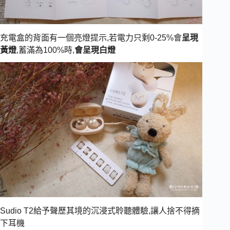
充電盒的背面有一個亮燈提示,若電力只剩0-25%會
呈現
黃燈
,蓄滿為100%時,
會呈現白燈
Sudio T2給予聲歷其境的沉浸式聆聽體驗,讓人捨不得摘
下耳機