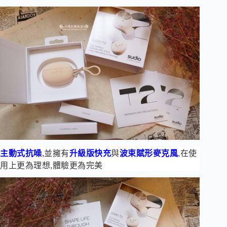
主動式抗噪
,並擁有
升級版快充
與
波束賦形麥克風
,在使
用上更為理想,體驗更為完美