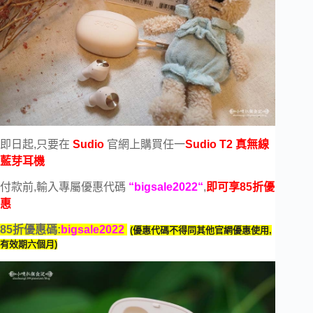
即日起,只要在
Sudio
官網上購買任一
Sudio T2 真無線
藍芽耳機
付款前,輸入專屬優惠代碼
“
bigsale2022
“
,
即可享85折優
惠
85折優惠碼:
bigsale2022
(優惠代碼不得同其他官網優惠使用,
有效期六個月)