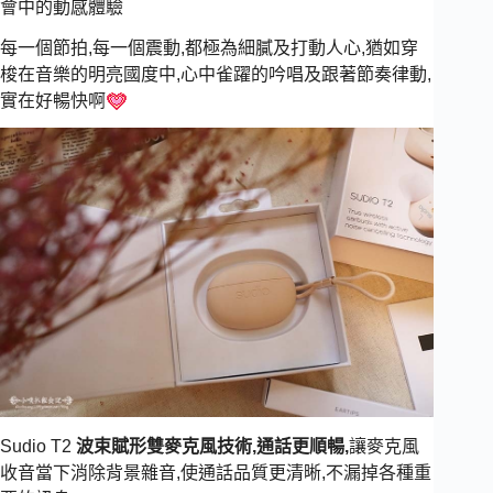
會中的動感體驗
每一個節拍,每一個震動,都極為細膩及打動人心,猶如穿
梭在音樂的明亮國度中,心中雀躍的吟唱及跟著節奏律動,
實在好暢快啊
Sudio T2
波束賦形雙麥克風技術,通話更順暢,
讓麥克風
收音當下消除背景雜音,使通話品質更清晰,不漏掉各種重