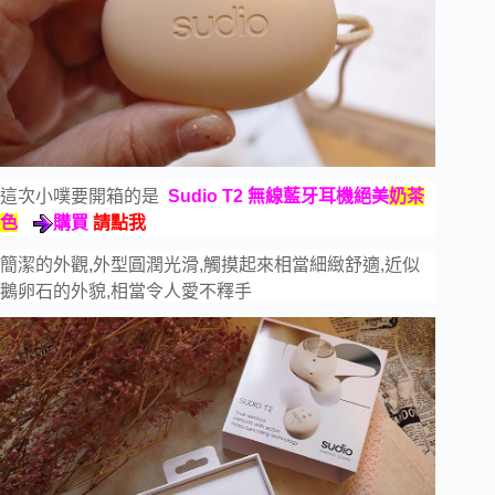
這次小噗要開箱的是
Sudio T2 無線藍牙耳機
絕美
奶茶
色
購買
請點我
簡潔的外觀,外型圓潤光滑,觸摸起來相當細緻舒適,近似
鵝卵石的外貌,相當令人愛不釋手