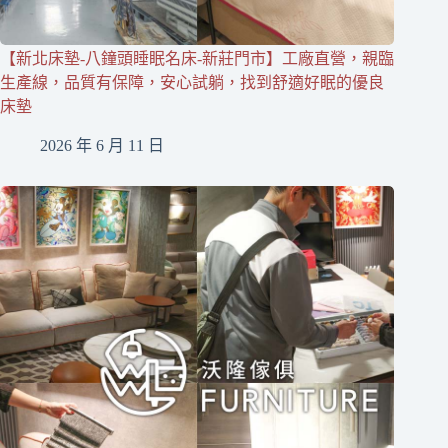
【新北床墊-八鐘頭睡眠名床-新莊門市】工廠直營，親臨
生產線，品質有保障，安心試躺，找到舒適好眠的優良
床墊
2026 年 6 月 11 日