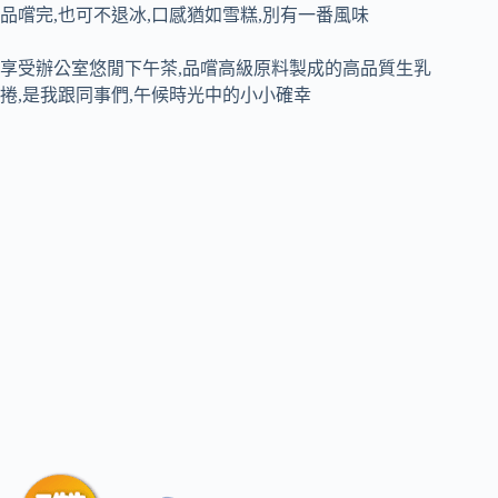
品嚐完,也可不退冰,口感猶如雪糕,別有一番風味
享受辦公室悠閒下午茶,品嚐高級原料製成的高品質生乳
捲,是我跟同事們,午候時光中的小小確幸