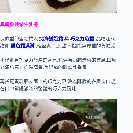
黑魔粒雙漩生乳捲
長條型的蛋糕捲入
北海道奶霜
與
巧克力奶霜
,品嚐起來
猶如
雙色霜淇淋
,輕盈爽口,淡甜不黏膩,無厚重的負擔感
不僅擁有巧克力醇厚的香氣,也保有奶霜清爽的質感,口感
充滿巧克力的濃醇香,及奶霜的輕盈乳香氣
再搭配蛋糕體表面上的巧克力豆,略為酥脆的多層次口感,
在口中縈繞滿滿的驚豔的巧克力風味