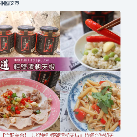
相關文章
【宅配美食】『老魏道 輕鹽漬朝天椒』特選台灣朝天