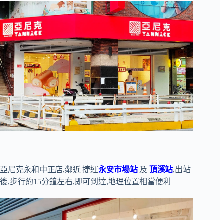
亞尼克永和中正店,鄰近 捷運
永安市場站
及
頂溪站
,出站
後,步行約15分鐘左右,即可到達,地理位置相當便利