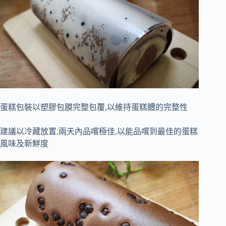
蛋糕包裝以塑膠包膜完整包覆,以維持蛋糕體的完整性
建議以冷藏放置,兩天內品嚐極佳,以能品嚐到最佳的蛋糕
風味及新鮮度