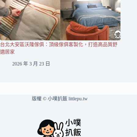
台北大安區沃隆傢俱：頂級傢俱客製化，打造高品質舒
適居家
2026 年 3 月 23 日
版權 © 小噗扒飯 littlepu.tw