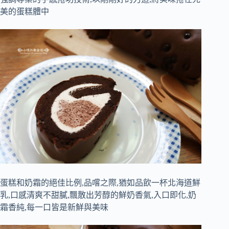
美的蛋糕體中
蛋糕和奶霜的絕佳比例,品嚐之際,猶如品飲一杯北海道鮮
乳,口感清爽不甜膩,飄散出芳醇的鮮奶香氣,入口即化,奶
霜香純,每一口皆是新鮮與美味