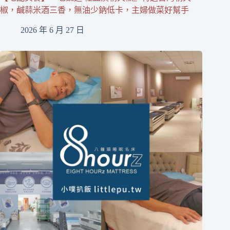
椒，鹹蒜米酒三香，無油少鈉低卡，主婦做菜好幫手
2026 年 6 月 27 日