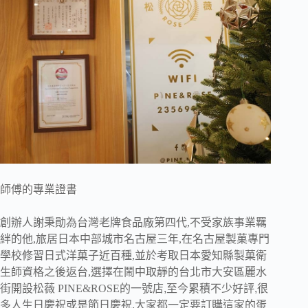
師傅的專業證書
創辦人謝秉勛為台灣老牌食品廠第四代,不受家族事業羈
絆的他,旅居日本中部城市名古屋三年,在名古屋製菓專門
學校修習日式洋菓子近百種,並於考取日本愛知縣製菓衛
生師資格之後返台,選擇在鬧中取靜的台北市大安區麗水
街開設松薇
PINE&ROSE
的一號店
,至今累積不少好評,很
多人生日慶祝或是節日慶祝,大家都一定要訂購這家的蛋