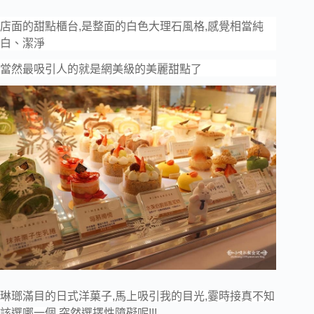
店面的甜點櫃台,是整面的白色大理石風格,感覺相當純
白、潔淨
當然最吸引人的就是網美級的美麗甜點了
琳瑯滿目的日式洋菓子,馬上吸引我的目光,霎時接真不知
該選哪一個,突然選擇性障礙呢!!!