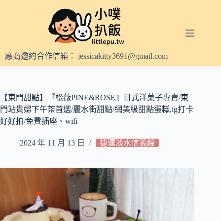
跳
至
主
要
內
廠商邀約合作信箱：
jessicakitty3691@gmail.com
容
【東門甜點】『松薇PINE&ROSE』日式洋菓子專賣/東
門站貴婦下午茶首選/麗水街甜點/網美級甜點蛋糕,ig打卡
好好拍/免費插座、wifi
2024 年 11 月 13 日
捷運淡水信義線