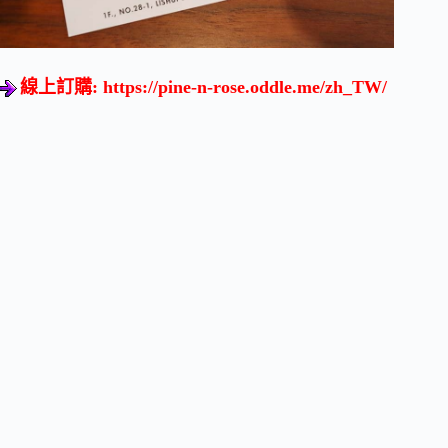
線上訂購:
https://pine-n-rose.oddle.me/zh_TW/