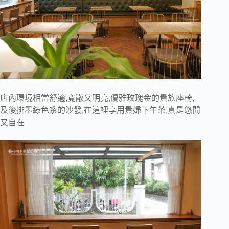
店內環境相當舒適,寬敞又明亮,優雅玫瑰金的貴族座椅,
及後排墨綠色系的沙發,在這裡享用貴婦下午茶,真是悠閒
又自在