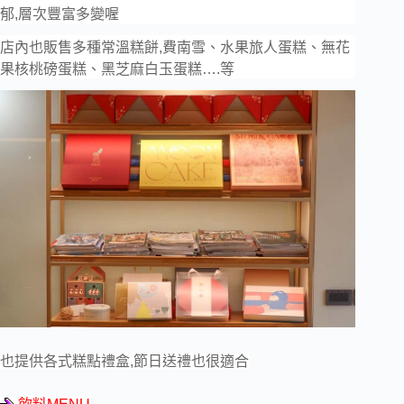
郁,層次豐富多變喔
店內也販售多種常溫糕餅,費南雪、水果旅人蛋糕、無花
果核桃磅蛋糕、黑芝麻白玉蛋糕….等
也提供各式糕點禮盒,節日送禮也很適合