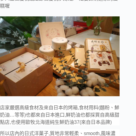
糕喔
店家嚴選高級食材及來自日本的烤箱,食材用料(麵粉、鮮
奶油…等等)也都來自日本進口,鮮
奶油也都採買自高級甜
點店,也使用歐牧北海道純生鮮奶油37(來自日本品牌)
所以店內的
日式洋菓子,
質地非常輕柔、smooth,風味濃