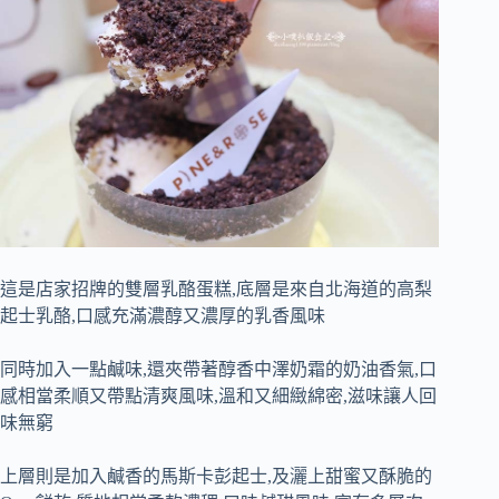
這是店家招牌的雙層乳酪蛋糕,底層是來自北海道的高梨
起士乳酪,口感充滿濃醇又濃厚的乳香風味
同時加入一點鹹味,還夾帶著醇香中澤奶霜的奶油香氣,口
感相當柔順又帶點清爽風味,溫和又細緻綿密,滋味讓人回
味無窮
上層則是加入鹹香的馬斯卡彭起士,及灑上甜蜜又酥脆的