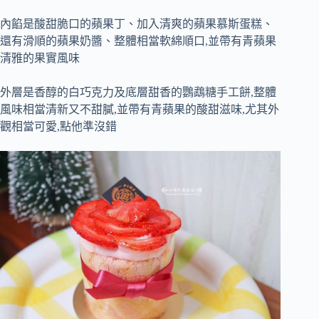
內餡是酸甜脆口的蘋果丁、加入清爽的蘋果慕斯蛋糕、
還有滑順的蘋果奶醬、整體相當軟綿順口,並帶有青蘋果
清雅的果實風味
外層是香醇的白巧克力及底層甜香的鸚鵡糖手工餅,整體
風味相當清新又不甜膩,並帶有青蘋果的酸甜滋味,尤其外
觀相當可愛,點他準沒錯