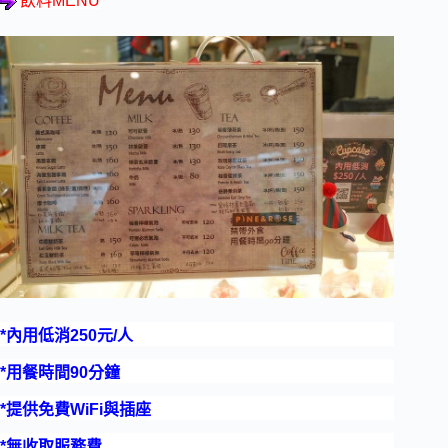
飲料MENU
*內用低消250元/人
*用餐時間90分鐘
*提供免費WiFi與插座
*無收取服務費