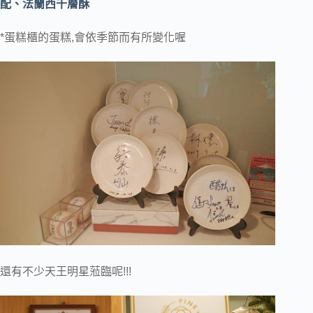
配、法蘭西千層酥
*蛋糕櫃的蛋糕,會依季節而有所變化喔
還有不少天王明星蒞臨呢!!!