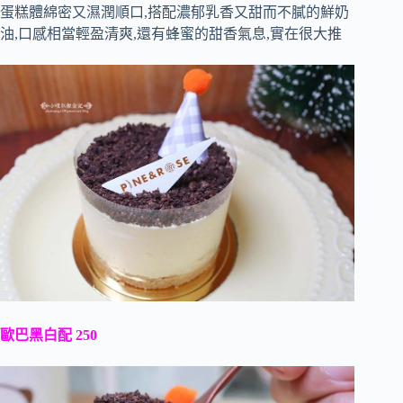
蛋糕體綿密又濕潤順口,搭配濃郁乳香又甜而不膩的鮮奶
油,口感相當輕盈清爽,還有蜂蜜的甜香氣息,實在很大推
歐巴黑白配 250