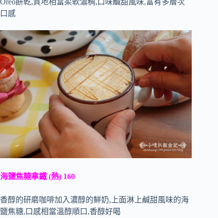
Oreo餅乾,質地相當柔軟濃稠,口味鹹甜風味,富有多層次
口感
海鹽焦糖拿鐵 (熱) 160
香醇的研磨咖啡加入濃醇的鮮奶,上面淋上鹹甜風味的海
鹽焦糖,口感相當溫醇順口,香醇好喝