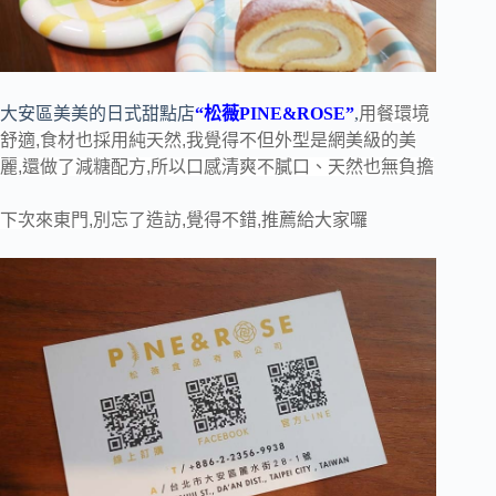
大安區美美的日式甜點店
“松薇PINE&ROSE”
,
用餐環境
舒適,食材也採用純天然,我覺得不但外型是網美級的美
麗,還做了減糖配方,所以口感清爽不膩口、天然也無負擔
下次來東門,別忘了造訪,覺得不錯,推薦給大家囉