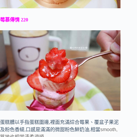
莓慕傳情 220
蛋糕體以手指蛋糕圍邊,裡面充滿綜合莓果、覆盆子果泥
及粉色香緹,口感是滿滿的微甜粉色鮮奶油,相當
smooth,
質地也相當清柔滑順