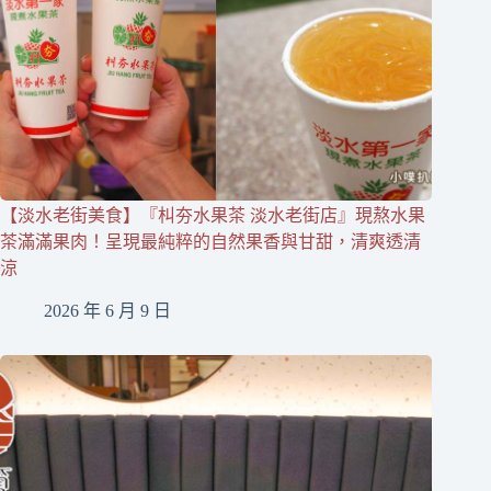
【淡水老街美食】『朻夯水果茶 淡水老街店』現熬水果
茶滿滿果肉！呈現最純粹的自然果香與甘甜，清爽透清
涼
2026 年 6 月 9 日