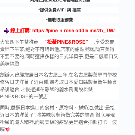
*內用低消250元/人,用餐時間90分鐘
*提供免費WiFi 與 插座
*無收取服務費
線上訂購:
https://pine-n-rose.oddle.me/zh_TW/
大安區下午茶推薦
“松薇PINE&ROSE”
,享受悠閒
貴婦下午茶,絕對不可錯過他,店家的甜點蛋糕,簡直美得
不要不要的,同時選擇多樣的日式洋菓子,更是口感順口又
美味精緻
創辦人曾經旅居日本名古屋三年,在名古屋製菓專門學校
修習日式洋菓子近百種,還考取日本愛知縣製菓衛生師資
格後返台,之後選擇在靜謐的麗水街開設松薇
PINE&ROSE的一號店
同時,嚴選日本進口的食材、原物料、鮮奶油,做出”最接
近日本的洋菓子”,將美味與藝術做完美的結合,徹底展現
極緻的職人精神,而網美級的甜點更是適合拍照打卡一波
喔