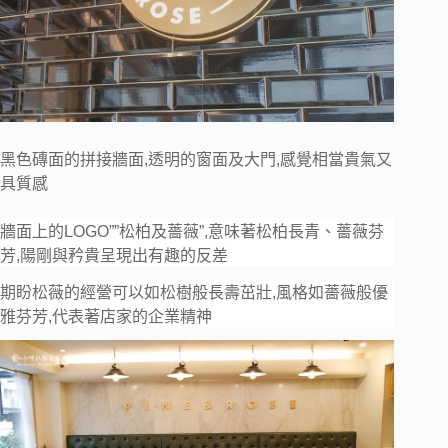
黑色磚面的拼接牆面,透明的窗面及大門,感覺相當貴氣又
具質感
牆面上的LOGO””松柏及薔薇”,意味著松柏長青、薔薇芬
芳,陽剛與矜貴呈現出有趣的反差
期盼松薇的經營可以如松樹般長壽茁壯,風格如薔薇般優
雅芬芳,代表著店家的企業精神