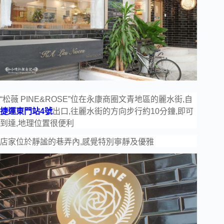
“松薇 PINE&ROSE”位在永康商圈文青地區的麗水街,自
捷運東門站4號
出口,往麗水街的方向步行約10分鐘,即可
到達,地理位置很便利
店家位於靜謐的巷弄內,感覺特別寧靜及優雅