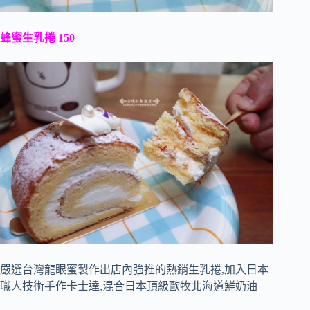
蜂蜜生乳捲 150
嚴選台灣龍眼蜜製作出店內強推的熱銷生乳捲,加入日本
職人技術手作卡士達,混合日本頂級歐牧北海道鮮奶油