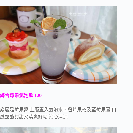
綜合莓果氣泡飲 120
底層是莓果醬,上層置入氣泡水、橙片果乾及藍莓果實,口
感酸酸甜甜又清爽好喝,沁心清涼