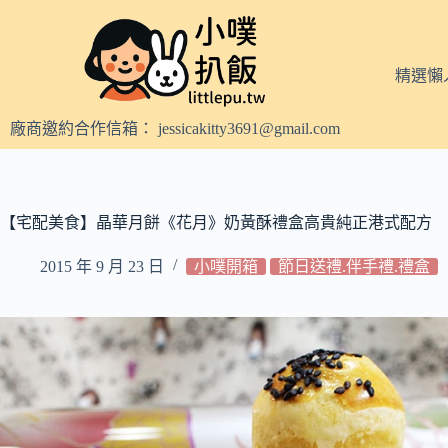
跳
至
主
精選懶
要
內
廠商邀約合作信箱：
jessicakitty3691@gmail.com
容
【宅配美食】晶華月餅《花月》奶黃酥禮盒高貴純正港式配方
2015 年 9 月 23 日
小噗開箱
節日送禮.伴手禮.禮盒