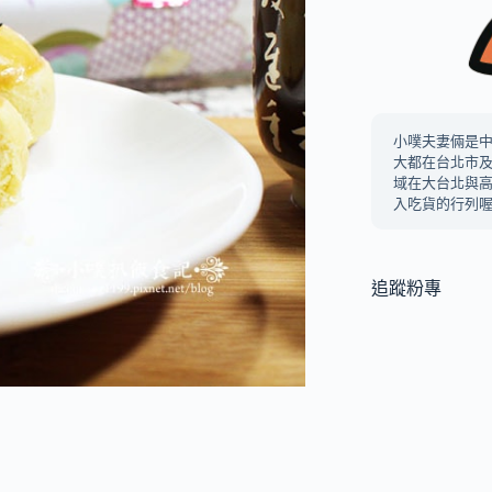
小噗夫妻倆是
大都在台北市
域在大台北與
入吃貨的行列喔
追蹤粉專