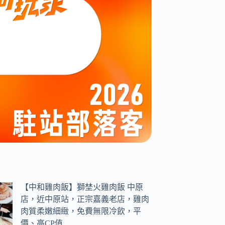
【中和雞肉飯】獅埜火雞肉飯 中原
店，近中原站，正宗嘉義老店，雞肉
肉質柔嫩細緻，免費無限冷飲，平
價、高CP值