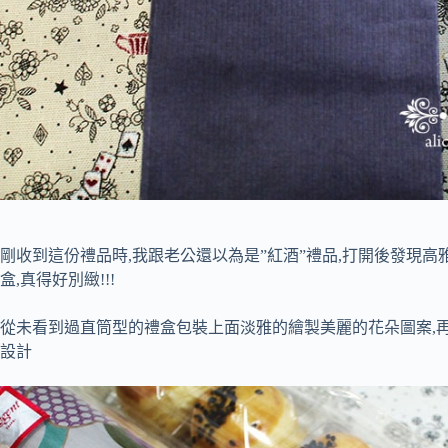
剛收到這份禮品時,我跟老公還以為是”紅酒”禮品,打開後發現
盒,真得好別緻!!!
從未看到過直筒型的禮盒包裝上面淡雅的繪製美麗的花朵圖案,再
設計