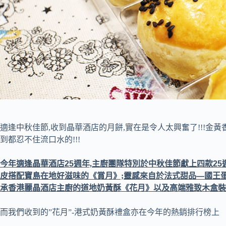
適逢中秋佳節,收到晶華酒店的月餅,實在是令人太興奮了!!!金黃
到都忍不住流口水的!!!
今年適逢晶華酒店
25
週年,主廚團隊特別於中秋佳節獻上四款
25
皮搭配寶島在地好滋味的《賞月》;靈感來自於法式甜品
—
國王
承香港麗晶酒店主廚的道地奶黃酥《花月》以及高端雅致木盒裝
而我們收到的”花月”-港式奶黃酥禮盒亦在今年的熱銷排行榜上