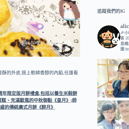
追蹤我們的IG
ali
🎉
客
2
島雜
團:ht
香酥的外皮,搭上軟綿香醇的內餡,任誰看
週年限定版月餅禮盒,包括以養生米榖餅
蛋糕、充滿歐風的中秋御點《皇月》;師
盛的傳統廣式月餅《醉月》