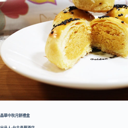
晶華中秋月餅禮盒
出品人:台北晶華酒店