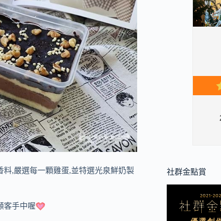
香料,嚴選每一顆雞蛋,並特選光泉鮮奶製
社群金點賞
顧客手中喔