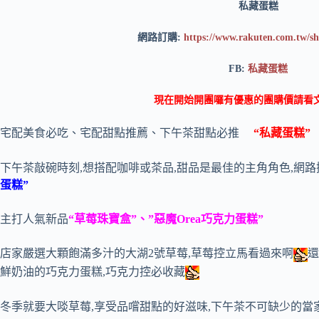
私藏蛋糕
網路訂購:
https://www.rakuten.com.tw/sh
FB:
私藏蛋糕
現在開始開團囉有優惠的團購價請看
宅配美食必吃、宅配甜點推薦、下午茶甜點必推
“私藏蛋糕”
下午茶敲碗時刻,想搭配咖啡或茶品,甜品是最佳的主角角色,網
蛋糕”
主打人氣新品
“草莓珠寶盒”、”惡魔Orea巧克力蛋糕”
店家嚴選大顆飽滿多汁的大湖2號草莓,草莓控立馬看過來啊
還
鮮奶油的巧克力蛋糕,巧克力控必收藏
冬季就要大啖草莓,享受品嚐甜點的好滋味,下午茶不可缺少的當