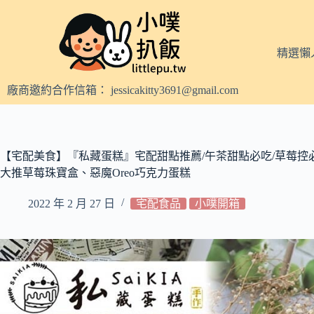
跳
至
主
精選懶
要
內
廠商邀約合作信箱：
jessicakitty3691@gmail.com
容
【宅配美食】『私藏蛋糕』宅配甜點推薦/午茶甜點必吃/草莓控必
大推草莓珠寶盒、惡魔Oreo巧克力蛋糕
2022 年 2 月 27 日
宅配食品
小噗開箱