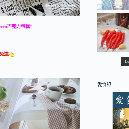
rea巧克力蛋糕”
千免運
Lo
愛食記