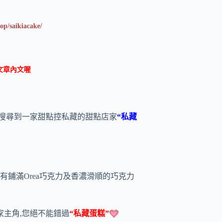
op/saikiacake/
文章內文喔
路搜尋到一家甜點控私藏的甜點店家
“私藏
有鋪滿Orea巧克力及香濃滑順的巧克力
家主角,您絕不能錯過
“私藏蛋糕”