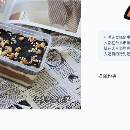
小噗夫妻倆是
大都在台北市
域在大台北與
入吃貨的行列喔
追蹤粉專