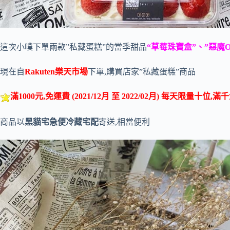
這次小噗下單兩款”私藏蛋糕”的當季甜品
“草莓珠寶盒”、”惡魔O
現在自
Rakuten樂天市場
下單,購買店家”私藏蛋糕”商品
滿1000元,免運費 (2021/12月 至 2022/02月) 每天限量十位,滿
商品以
黑貓宅急便冷藏宅配
寄送,相當便利