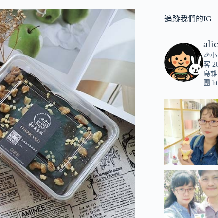
追蹤我們的IG
ali
🎉
客
2
島雜
團:ht