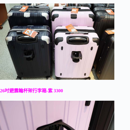
26吋避震輪杯架行李箱-紫 3300