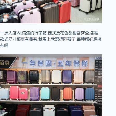
一進入店內,滿滿的行李箱,樣式及花色都相當齊全,各種
款式尺寸都應有盡有,我馬上就選擇障礙了,每種都好想擁
有啊