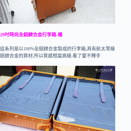
29吋時尚全鋁鎂合金行李箱-橘
這系列是以100%全鋁鎂合金製成的行李箱,具有航太等級
鋁鎂合金的質材,所以質感相當高級,看了愛不釋手