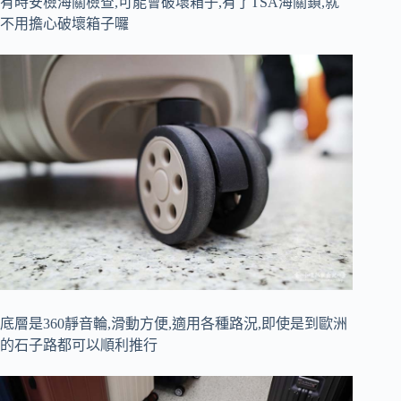
有時安檢海關檢查,可能會破壞箱子,有了TSA海關鎖,就
不用擔心破壞箱子囉
底層是360
靜音輪,滑動方便,適用各種路況,即使是到歐洲
的石子路都可以順利推行