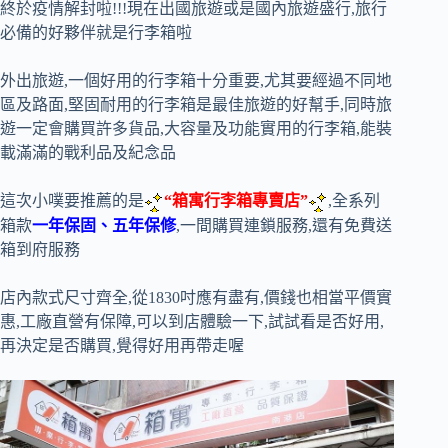
終於疫情解封啦!!!現在出國旅遊或是國內旅遊盛行,旅行
必備的好夥伴就是行李箱啦
外出旅遊,一個好用的行李箱十分重要,尤其要經過不同地
區及路面,堅固耐用的行李箱是最佳旅遊的好幫手,同時旅
遊一定會購買許多貨品,大容量及功能實用的行李箱,能裝
載滿滿的戰利品及紀念品
這次小噗要推薦的是
“箱寓行李箱專賣店”
,全系列
箱款
一年保固、五年保修
,一間購買連鎖服務,還有免費送
箱到府服務
店內款式尺寸齊全,從1830吋應有盡有,價錢也相當平價實
惠,工廠直營有保障,可以到店體驗一下,試試看是否好用,
再決定是否購買,覺得好用再帶走喔