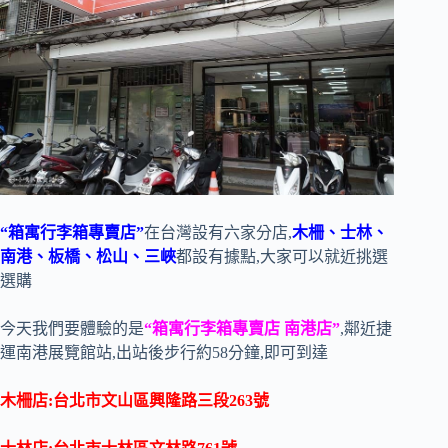
“箱寓行李箱專賣店”
在台灣設有六家分店,
木柵、士林、
南港、板橋、松山、三峽
都設有據點,大家可以就近挑選
選購
今天我們要體驗的是
“箱寓行李箱專賣店 南港店”
,鄰近捷
運南港展覽館站,出站後步行約58分鐘,即可到達
木柵店:台北市文山區興隆路三段
263
號