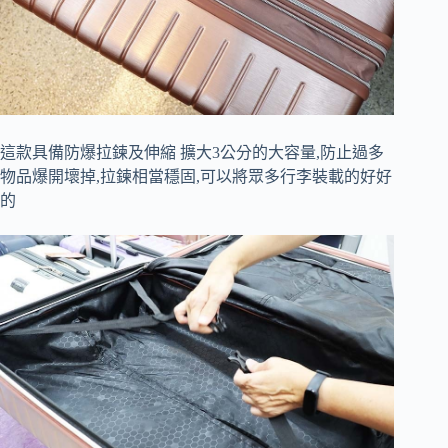
這款具備防爆拉鍊及伸縮 擴大3公分的大容量,防止過多
物品爆開壞掉,拉鍊相當穩固,可以將眾多行李裝載的好好
的