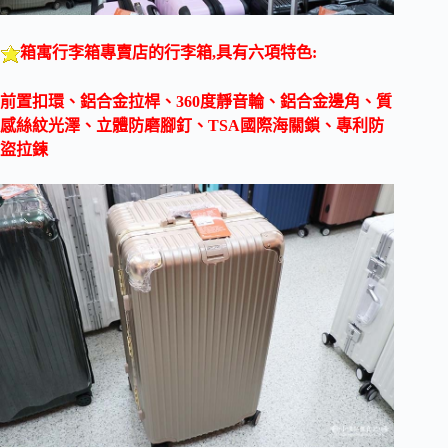
箱寓行李箱專賣店的行李箱,具有六項特色:
前置扣環、鋁合金拉桿、
360
度靜音輪、鋁合金邊角、質
感絲紋光澤、立體防磨腳釘、
TSA
國際海關鎖、專利防
盜拉鍊