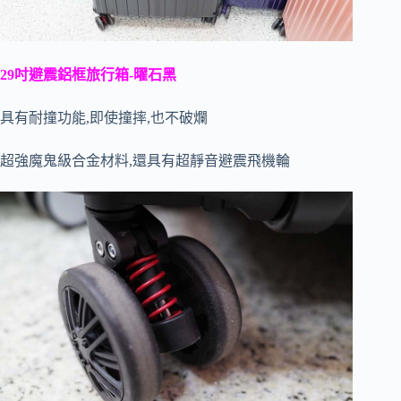
29吋避震鋁框旅行箱-曜石黑
具有耐撞功能,即使撞摔,也不破爛
超強魔鬼級合金材料,還具有超靜音避震飛機輪