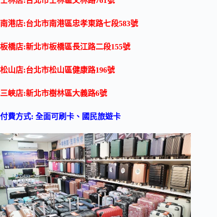
士林店:台北市士林區文林路
761
號
南港店:台北市南港區忠孝東路七段
583
號
板橋店:新北市板橋區長江路二段
155
號
松山店:台北市松山區健康路
196
號
三峽店:新北市樹林區大義路
6
號
付費方式: 全面可刷卡、國民旅遊卡