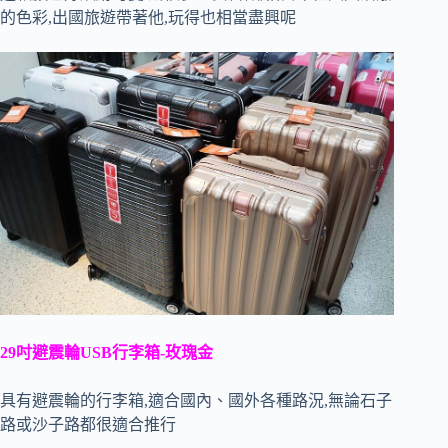
的色彩,出國旅遊帶著他,玩得也相當盡興呢
29吋避震輪USB行李箱-玫瑰金
具有避震輪的行李箱,適合國內、國外各種路況,無論石子
路或沙子路都很適合推行