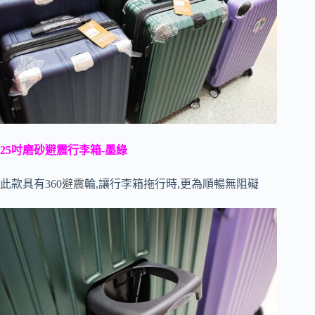
25吋磨砂避震行李箱-墨綠
此款具有360
避震
輪,讓行李箱拖行時,更為順暢無阻礙