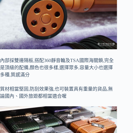
內部採雙邊隔板,搭配360
靜音輪及
TSA
國際海關鎖,完全
是頂級的配備,顏色也很多樣,選擇眾多,容量大小也選擇
多種,質感滿分
質材相當堅固,防刮效果強,也可裝置具有重量的貨品,無
論國內、國外旅遊都相當適合喔