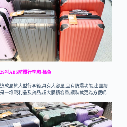
29吋ABS防爆行李廂-橘色
這款屬於大型行李箱,具有大容量,且有防爆功能,出國總
是一堆戰利品及貨品,超大體積容量,讓裝載更為方便呢