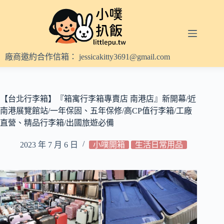
跳
至
主
要
內
廠商邀約合作信箱：
jessicakitty3691@gmail.com
容
【台北行李箱】『箱寓行李箱專賣店 南港店』新開幕/近
南港展覽館站/一年保固、五年保修/高CP值行李箱/工廠
直營、精品行李箱/出國旅遊必備
2023 年 7 月 6 日
小噗開箱
生活日常用品