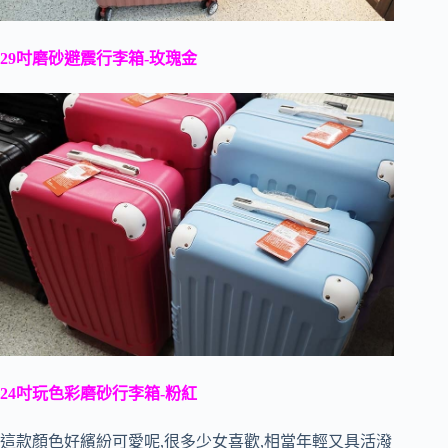
29吋磨砂避震行李箱-玫瑰金
24吋玩色彩磨砂行李箱-粉紅
這款顏色好繽紛可愛呢,很多少女喜歡,相當年輕又具活潑