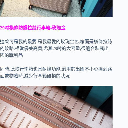
29吋橫條防爆拉絲行李箱-玫瑰金
這款可是我的最愛,是我最愛的玫瑰金色,箱面是橫條拉絲
的紋路,相當優美高貴,尤其29吋的大容量,很適合裝載出
國的戰利品
同時,此款行李箱也具耐撞功能,適用於出國不小心撞到路
面或物體時,減少行李箱破損的狀況