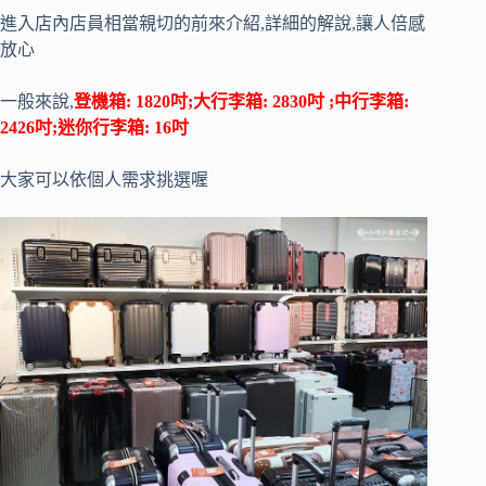
進入店內店員相當親切的前來介紹,詳細的解說,讓人倍感
放心
一般來說,
登機箱: 1820吋;大行李箱: 2830吋 ;中行李箱:
2426吋;迷你行李箱: 16吋
大家可以依個人需求挑選喔