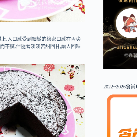
糕上,入口感受到細緻的綿密口感在舌尖
甜而不膩,伴隨著淡淡苦甜回甘,讓人回味
2022~2026