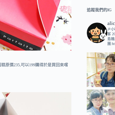
追蹤我們的IG
ali
🎉
客
2
島雜
團:ht
蛋糕原價235,可以199購得於是買回來嚐