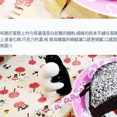
布朗尼蛋糕上均勻得灑滿雪白如雙的糖粉,細緻的粉末平舖在蛋
上漫漫化開,巧克力的濃.純.香與糖霜的細膩讓口感更細膩,口感
無窮!!!