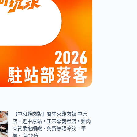
【中和雞肉飯】獅埜火雞肉飯 中原
店，近中原站，正宗嘉義老店，雞肉
肉質柔嫩細緻，免費無限冷飲，平
價、高CP值