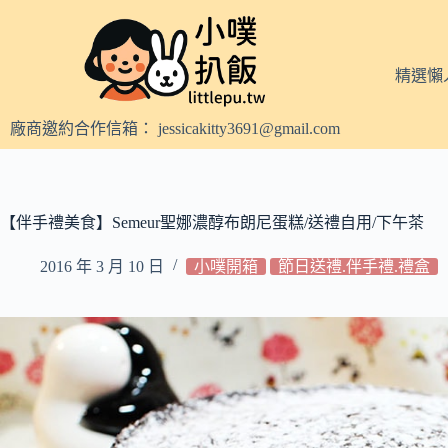
跳
至
主
精選懶
要
內
廠商邀約合作信箱：
jessicakitty3691@gmail.com
容
【伴手禮美食】Semeur聖娜濃醇布朗尼蛋糕/送禮自用/下午茶
2016 年 3 月 10 日
小噗開箱
節日送禮.伴手禮.禮盒