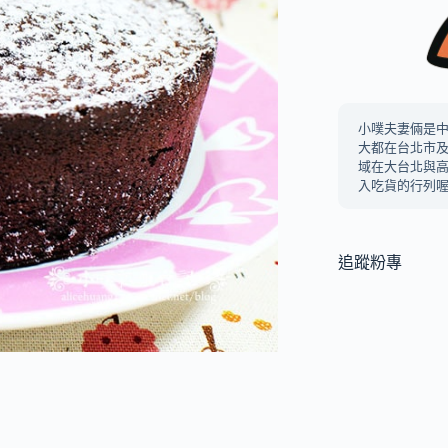
小噗夫妻倆是
大都在台北市
域在大台北與
入吃貨的行列喔
追蹤粉專