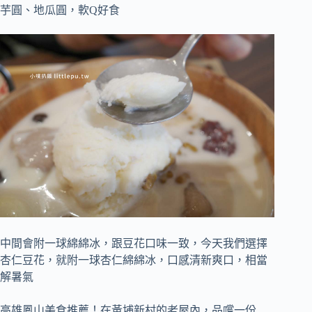
芋圓、地瓜圓，軟Q好食
中間會附一球綿綿冰，跟豆花口味一致，今天我們選擇
杏仁豆花，就附一球杏仁綿綿冰，口感清新爽口，相當
解暑氣
高雄鳳山美食推薦！在黃埔新村的老屋內，品嚐一份