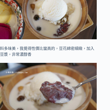
料多味美，我覺得性價比蠻高的，豆花綿密細緻，加入
豆漿，非常濃醇香