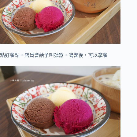
點好餐點，店員會給予叫號器，鳴響後，可以拿餐