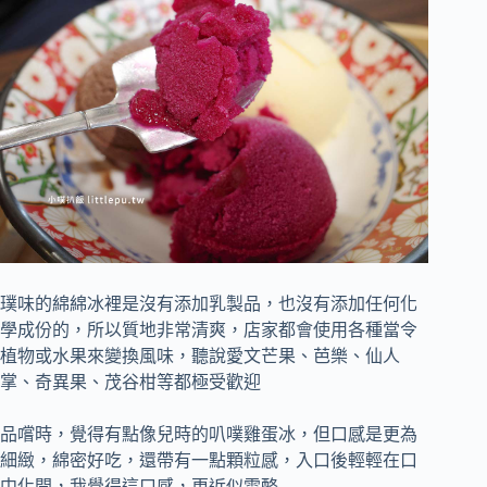
璞味的綿綿冰裡是沒有添加乳製品，也沒有添加任何化
學成份的，所以質地非常清爽，店家都會使用各種當令
植物或水果來變換風味，聽說愛文芒果、芭樂、仙人
掌、奇異果、茂谷柑等都極受歡迎
品嚐時，覺得有點像兒時的叭噗雞蛋冰，但口感是更為
細緻，綿密好吃，還帶有一點顆粒感，入口後輕輕在口
中化開，我覺得這口感，更近似雪酪