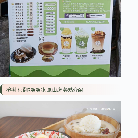
榕樹下璞味綿綿冰-鳳山店 餐點介紹