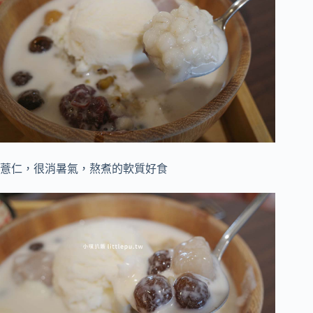
薏仁，很消暑氣，熬煮的軟質好食