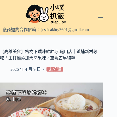
跳
至
主
要
內
廠商邀約合作信箱：
jessicakitty3691@gmail.com
容
【高雄美食】榕樹下璞味綿綿冰-鳳山店｜黃埔新村必
吃！主打無添加天然果味，重現古早純粹
2026 年 4 月 9 日
未分類