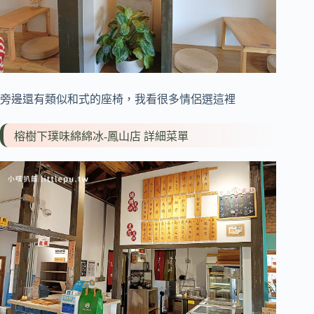
旁邊還有類似和式的座椅，我看很多情侶選這裡
榕樹下璞味綿綿冰-鳳山店 詳細菜單