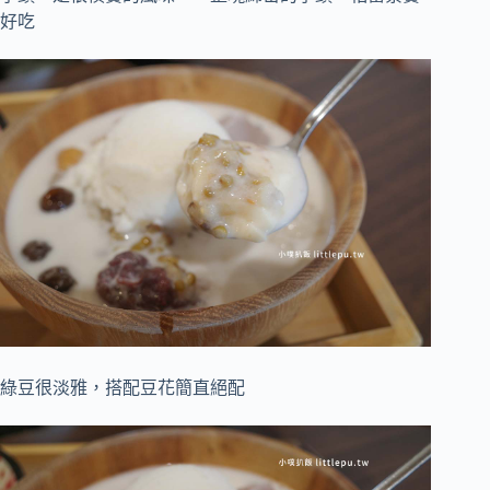
好吃
綠豆很淡雅，搭配豆花簡直絕配