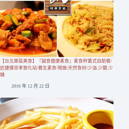
【台北東區美食】『誠食健康素食』素食秤重式自助餐/
近捷運忠孝敦化站/養生素食/現做/天然食材/少油.少鹽.少
糖
2016 年 12 月 22 日