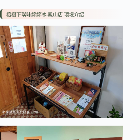
榕樹下璞味綿綿冰-鳳山店 環境介紹