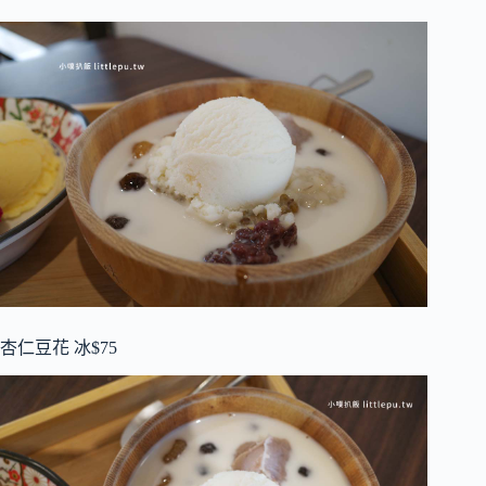
杏仁豆花 冰$75