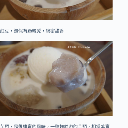
紅豆，還保有顆粒感，綿密甜香
芋頭，是很樸實的風味，一整塊綿密的芋頭，相當紮實