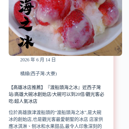
2026 年 6 月 14 日
橘線(西子灣-大寮)
【高雄冰店推薦】『渡船頭海之冰』近西子灣
站/高雄大碗冰創始店/大碗可以到20倍/觀光客必
吃/超人氣冰店
位於高雄旗津渡船頭的“渡船頭海之冰”,是大碗
冰的創始店,也是觀光客最愛朝聖的冰店 店家供
應冰淇淋、刨冰和水果甜品,最令人印象深刻的