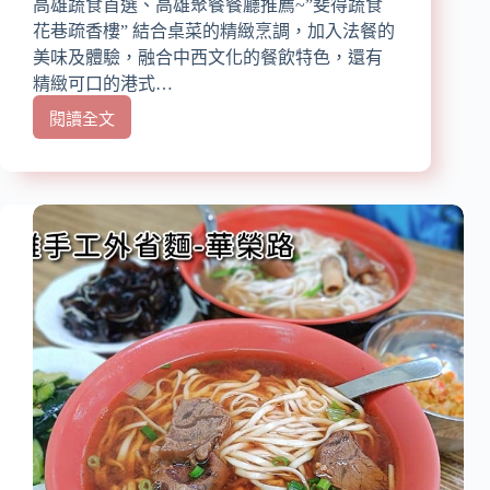
高雄蔬食首選、高雄聚餐餐廳推薦~”斐得蔬食
香
花巷疏香樓” 結合桌菜的精緻烹調，加入法餐的
配
美味及體驗，融合中西文化的餐飲特色，還有
西
精緻可口的港式…
子
灣
閱讀全文
【高
夕
雄
陽
蔬
食】
『斐
得
蔬
食
花
巷
疏
香
樓』
近
凹
子