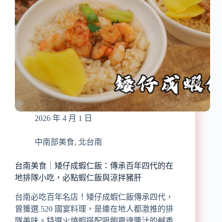
海
味
蔬
菜
熬
煮，
低
鹽
低
鈉
的
2026 年 4 月 1 日
鮮
甜
好
中南部美食
,
北台南
滋
味！
台南美食｜矮仔成蝦仁飯：傳承百年四代的在
地排隊小吃，必點蝦仁飯與涼拌豬肝
台南必吃百年名店！矮仔成蝦仁飯傳承四代，
曾獲選 520 國宴料理，是連在地人都激推的排
隊美味。特選火燒蝦搭配吸飽靈魂醬汁的鹹香