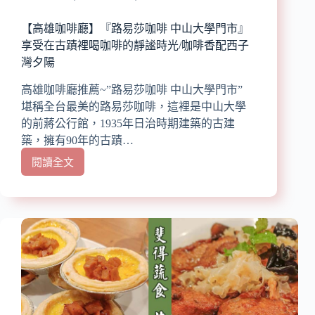
麵、
粿
【高雄咖啡廳】『路易莎咖啡 中山大學門市』
仔
享受在古蹟裡喝咖啡的靜謐時光/咖啡香配西子
條
灣夕陽
絕
不
高雄咖啡廳推薦~”路易莎咖啡 中山大學門市”
踩
堪稱全台最美的路易莎咖啡，這裡是中山大學
雷
的前蔣公行館，1935年日治時期建築的古建
築，擁有90年的古蹟…
閱讀全文
【高
雄
咖
啡
廳】
『路
易
莎
咖
啡