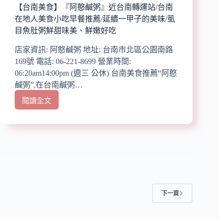
味
【台南美食】『阿憨鹹粥』近台南轉運站/台南
美
在地人美食小吃早餐推薦/延續一甲子的美味/虱
味
目魚肚粥鮮甜味美、鮮嫩好吃
麵
包/
店家資訊: 阿憨鹹粥 地址: 台南市北區公園南路
復
169號 電話: 06-221-8699 營業時間:
古
06:20am14:00pm (週三 公休) 台南美食推薦“阿憨
車
廂
鹹粥”,在台南鹹粥…
好
閱讀全文
好
【台
拍/
南
網
美
美
食】
咖
『阿
啡
憨
店
鹹
粥』
近
下一頁
台
南
轉