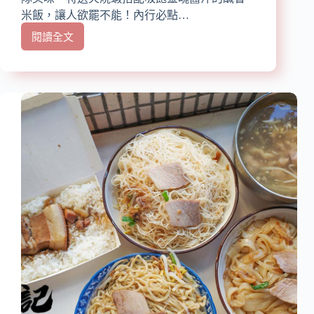
米飯，讓人欲罷不能！內行必點…
閱讀全文
台
南
美
食
｜
矮
仔
成
蝦
仁
飯：
傳
承
百
年
四
代
的
在