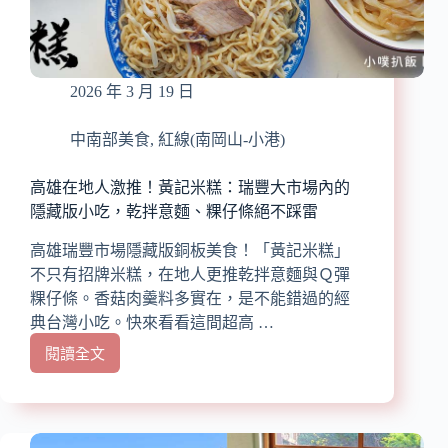
地
排
隊
小
2026 年 3 月 19 日
吃，
必
點
中南部美食
,
紅線(南岡山-小港)
蝦
仁
高雄在地人激推！黃記米糕：瑞豐大市場內的
飯
隱藏版小吃，乾拌意麵、粿仔條絕不踩雷
與
涼
高雄瑞豐市場隱藏版銅板美食！「黃記米糕」
拌
不只有招牌米糕，在地人更推乾拌意麵與Ｑ彈
豬
粿仔條。香菇肉羹料多實在，是不能錯過的經
肝
典台灣小吃。快來看看這間超高 …
閱讀全文
高
雄
在
地
人