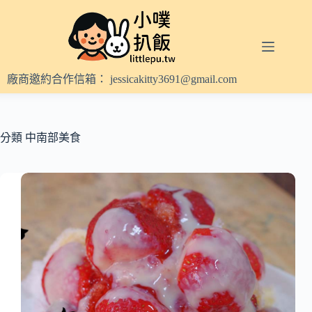
跳
至
主
要
內
廠商邀約合作信箱：
jessicakitty3691@gmail.com
容
分類
中南部美食