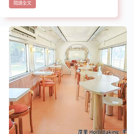
閱讀全文
【高
雄
美
食】
『高
雄
手
工
外
省
麵-
華
榮
路』
近
巨
蛋
站、
瑞
豐
夜