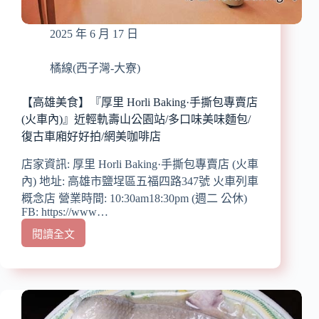
市/
在
2025 年 6 月 17 日
地
20
年
橘線(西子灣-大寮)
人
氣
【高雄美食】『厚里 Horli Baking·手撕包專賣店
麵
(火車內)』近輕軌壽山公園站/多口味美味麵包/
店/
復古車廂好好拍/網美咖啡店
平
價、
店家資訊: 厚里 Horli Baking·手撕包專賣店 (火車
CP
內) 地址: 高雄市鹽埕區五福四路347號 火車列車
值
概念店 營業時間: 10:30am18:30pm (週二 公休)
高/
FB: https://www…
大
推
閱讀全文
【高
牛
雄
肉
美
麵、
食】
豬
『厚
腳
里