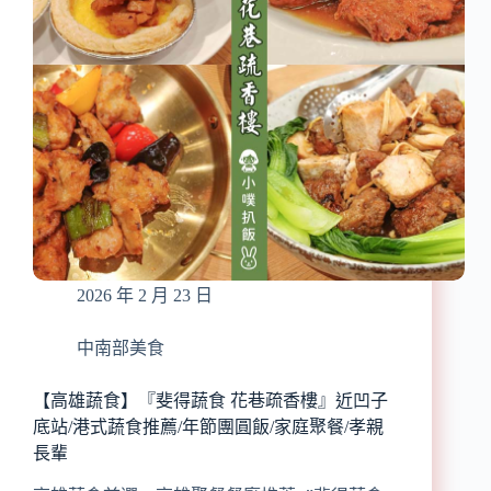
中
山
大
學
門
市』
享
受
在
古
蹟
裡
喝
2026 年 2 月 23 日
咖
啡
的
中南部美食
靜
謐
【高雄蔬食】『斐得蔬食 花巷疏香樓』近凹子
時
底站/港式蔬食推薦/年節團圓飯/家庭聚餐/孝親
光/
長輩
咖
啡