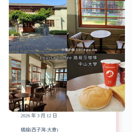
激
推！
黃
記
米
糕：
瑞
豐
大
市
場
內
的
隱
藏
版
小
吃，
2026 年 3 月 12 日
乾
拌
意
橘線(西子灣-大寮)