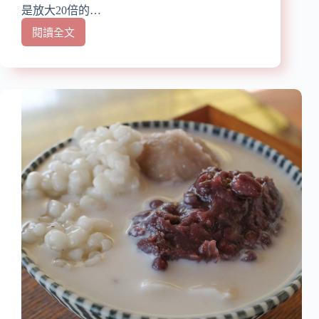
是放大20倍的…
閱讀全文
【高
雄
冰
店
推
薦】
『渡
船
頭
海
之
冰』
近
西
子
灣
站/
高
雄