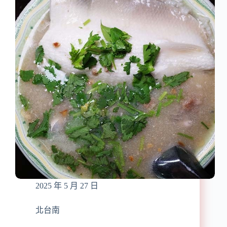
麵/
Horli
料
Baking·
多
手
味
撕
美、
包
肉
專
塊
賣
份
店
量
(火
十
車
足
內)』
近
輕
軌
壽
山
公
2025 年 5 月 27 日
園
站/
多
北台南
口