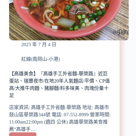
底
站/
港
式
蔬
食
推
2025 年 7 月 4 日
薦/
年
節
紅線(南岡山-小港)
團
圓
【高雄美食】『高雄手工外省麵-華榮路』近巨
飯/
蛋站、瑞豐夜市/在地20年人氣麵店/平價、CP值
家
高/大推牛肉麵、豬腳麵/料多味美、肉塊份量十
庭
足
聚
餐/
店家資訊: 高雄手工外省麵-華榮路 地址: 高雄市
孝
鼓山區華榮路344號 電話: 07-552-8999 營業時間:
親
11:00am22:00pm (週四 公休) 高雄華榮路美食推
長
輩
薦“高雄手…