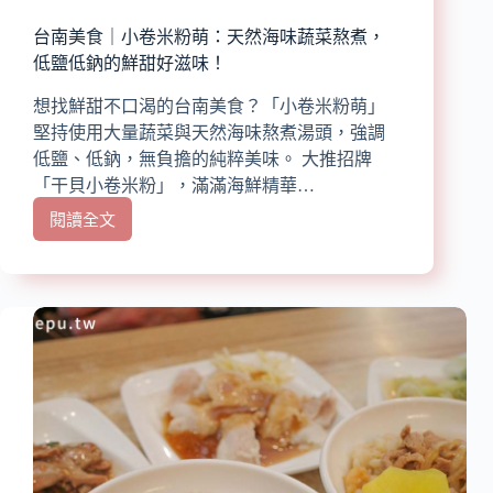
玉
露
台南美食｜小卷米粉萌：天然海味蔬菜熬煮，
推
低鹽低鈉的鮮甜好滋味！
薦
想找鮮甜不口渴的台南美食？「小卷米粉萌」
堅持使用大量蔬菜與天然海味熬煮湯頭，強調
低鹽、低鈉，無負擔的純粹美味。 大推招牌
「干貝小卷米粉」，滿滿海鮮精華…
閱讀全文
台
南
美
食
｜
小
卷
米
粉
萌：
天
然