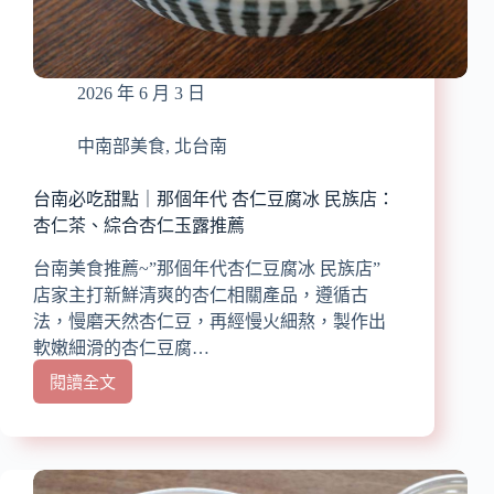
大
碗
冰
創
2026 年 6 月 3 日
始
店/
大
中南部美食
,
北台南
碗
可
台南必吃甜點｜那個年代 杏仁豆腐冰 民族店：
以
杏仁茶、綜合杏仁玉露推薦
到
20
台南美食推薦~”那個年代杏仁豆腐冰 民族店”
倍/
店家主打新鮮清爽的杏仁相關產品，遵循古
觀
法，慢磨天然杏仁豆，再經慢火細熬，製作出
光
軟嫩細滑的杏仁豆腐…
客
必
閱讀全文
台
吃/
南
超
必
人
吃
氣
甜
冰