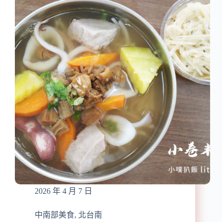
點
店
｜
那
個
年
代
杏
仁
豆
腐
冰
民
族
店：
杏
仁
茶、
綜
2026 年 4 月 7 日
合
杏
仁
中南部美食
,
北台南