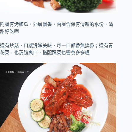
附餐有烤櫛瓜，外層飄香，內層含保有清新的水份，清
甜好吃呢
還有炒菇，口感滑嫩美味，每一口都香氣撲鼻；還有青
花菜，也清脆爽口，搭配蔬菜也營養多多喔