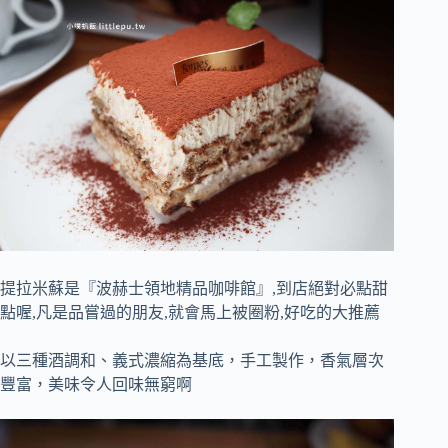
提拉米蘇是『波赫士領地精品咖啡館』,到店絕對必點甜
點喔,凡是品嘗過的朋友,就會馬上被圈粉,好吃的大推薦
以三種酒調和、義式濃縮為基底，手工製作，香氣層次
豐富，美味令人回味無窮啊