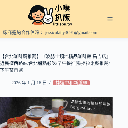
跳
至
主
要
內
廠商邀約合作信箱：
jessicakitty3691@gmail.com
容
【台北咖啡廳推薦】『波赫士領地精品咖啡館 昌吉店』
近民權西路站/台北甜點必吃/早午餐推薦/提拉米蘇推薦/
下午茶首選
2026 年 1 月 16 日
捷運中和新蘆線