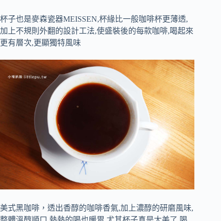
杯子也是麥森瓷器MEISSEN,杯緣比一般咖啡杯更薄透,
加上不規則外翻的設計工法,使盛裝後的每款咖啡,喝起來
更有層次,更顯獨特風味
美式黑咖啡，透出香醇的咖啡香氣,加上濃醇的研磨風味,
整體溫醇順口,熱熱的喝也暖胃,尤其杯子真是太美了,喝