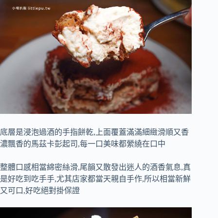
底層是浸泡過酒的手指餅乾,上面覆蓋滿滿細緻滑順又香
濃飄香的馬茲卡彭起司,每一口美味都縈繞在口中
整體口感相當綿密絲滑,尾韻又散發出迷人的酒香氣息,真
是好吃到吃手手,尤其店家都當天親自手作,所以相當新鮮
又可口,好吃絕對掛保證