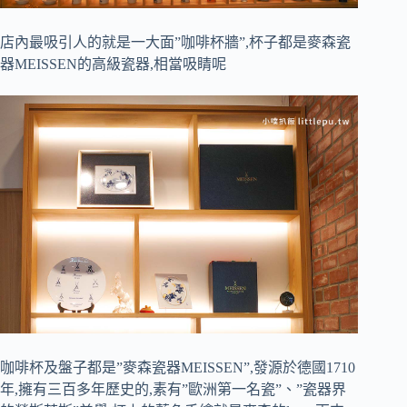
店內最吸引人的就是一大面”咖啡杯牆”,杯子都是麥森瓷
器MEISSEN的高級瓷器,相當吸睛呢
咖啡杯及盤子都是”麥森瓷器MEISSEN”,發源於德國1710
年,擁有三百多年歷史的,素有”歐洲第一名瓷”、”瓷器界