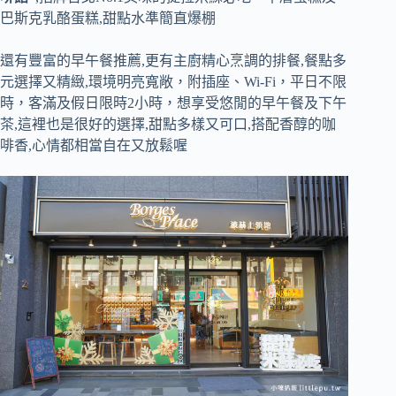
巴斯克乳酪蛋糕,甜點水準簡直爆棚
還有豐富的早午餐推薦,更有主廚精心烹調的排餐,餐點多
元選擇又精緻,環境明亮寬敞，附插座、Wi-Fi，平日不限
時，客滿及假日限時2小時，想享受悠閒的早午餐及下午
茶,這裡也是很好的選擇,甜點多樣又可口,搭配香醇的咖
啡香,心情都相當自在又放鬆喔