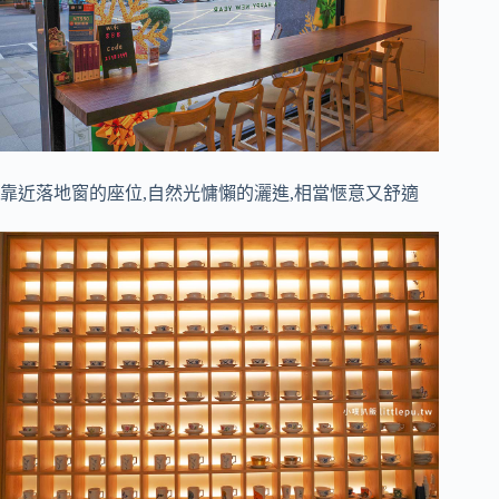
靠近落地窗的座位,自然光慵懶的灑進,相當愜意又舒適