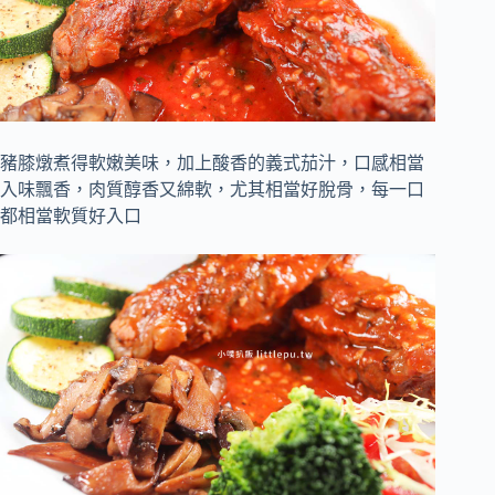
豬膝燉煮得軟嫩美味，加上酸香的義式茄汁，口感相當
入味飄香，肉質醇香又綿軟，尤其相當好脫骨，每一口
都相當軟質好入口