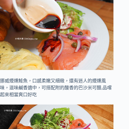
挪威煙燻鮭魚，口感柔嫩又細緻，還有迷人的煙燻風
味，滋味鹹香適中，可搭配附的酸香的巴沙米可醋,品嚐
起來相當爽口好吃