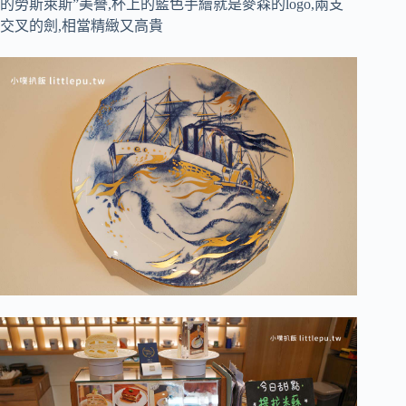
的勞斯萊斯”美譽,杯上的藍色手繪就是麥森的logo,兩支
交叉的劍,相當精緻又高貴