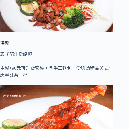
排餐
義式茄汁燉豬膝
主餐+90元可升級套餐，含手工麵包一份與熱精品美式/
唐寧紅茶一杯