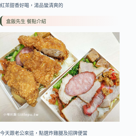
紅茶甜香好喝，湯品蠻清爽的
盒飯先生 餐點介紹
今天跟老公來這，點選炸雞腿及招牌便當