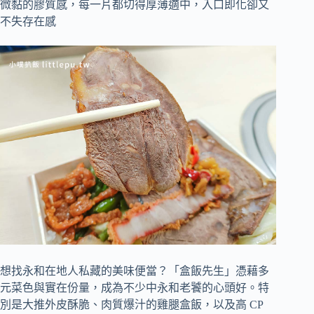
微黏的膠質感，每一片都切得厚薄適中，入口即化卻又
不失存在感
想找永和在地人私藏的美味便當？「盒飯先生」憑藉多
元菜色與實在份量，成為不少中永和老饕的心頭好。特
別是大推外皮酥脆、肉質爆汁的雞腿盒飯，以及高 CP