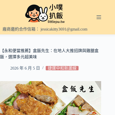
跳
至
主
要
內
廠商邀約合作信箱：
jessicakitty3691@gmail.com
容
【永和便當推薦】盒飯先生：在地人大推招牌與雞腿盒
飯，選擇多元超美味
2026 年 6 月 5 日
捷運中和新蘆線