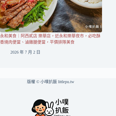
永和美食｜阿西貳店 樂華店，近永和樂華夜市，必吃酥
香燒肉便當、滷雞腿便當，平價排隊美食
2026 年 7 月 2 日
版權 © 小噗扒飯 littlepu.tw