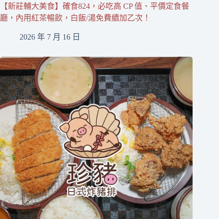
【新莊輔大美食】確食824，必吃高 CP 值、平價定食餐
廳，內用紅茶暢飲，白飯/湯免費續加乙次！
2026 年 7 月 16 日