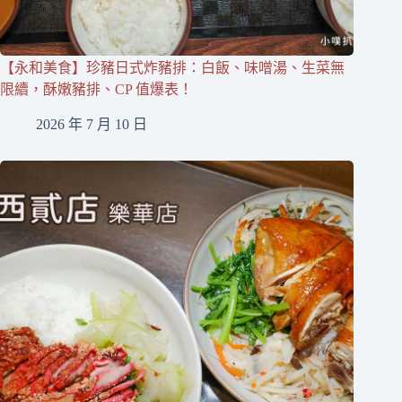
【永和美食】珍豬日式炸豬排：白飯、味噌湯、生菜無
限續，酥嫩豬排、CP 值爆表！
2026 年 7 月 10 日