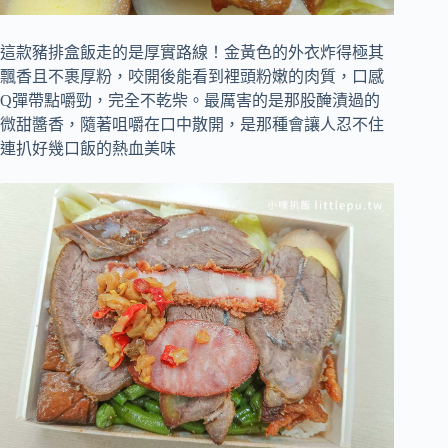
這款豬排盒飯走的是厚實路線！金黃色的外衣炸得極其
飄香且不裹厚粉，咬開後能看到裡頭粉嫩的肉質，口感
Q彈帶點嚼勁，完全不乾柴。最厲害的是那股醃漬過的
微甜醬香，隨著咀嚼在口中散開，是那種會讓人忍不住
連扒好幾口飯的熱血美味