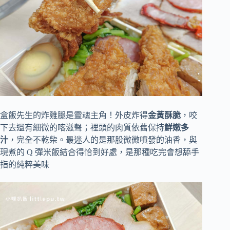
盒飯先生的炸雞腿是靈魂主角！外皮炸得
金黃酥脆
，咬
下去還有細微的喀滋聲；裡頭的肉質依舊保持
鮮嫩多
汁
，完全不乾柴。最迷人的是那股微微噴發的油香，與
現煮的 Q 彈米飯結合得恰到好處，是那種吃完會想舔手
指的純粹美味