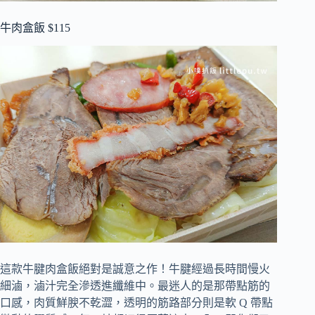
牛肉盒飯 $115
這款牛腱肉盒飯絕對是誠意之作！牛腱經過長時間慢火
細滷，滷汁完全滲透進纖維中。最迷人的是那帶點筋的
口感，肉質鮮腴不乾澀，透明的筋路部分則是軟 Q 帶點