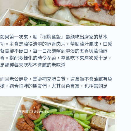
如果第一次來，點『招牌盒飯』最能吃出店家的基本
功。主食是滷得清淡的醇香肉片，帶點滷汁風味，口感
紮實卻不硬口，每一口都能嚐到淡淡的五香與醬油醇
香。搭配多樣化的時令配菜，整盒吃下來層次感十足，
是那種每天吃都不會膩的老味道
而且老公健身，需要補充蛋白質，這盒飯不會油膩有負
擔，適合怕胖的朋友們，尤其菜色豐富，也相當飽足