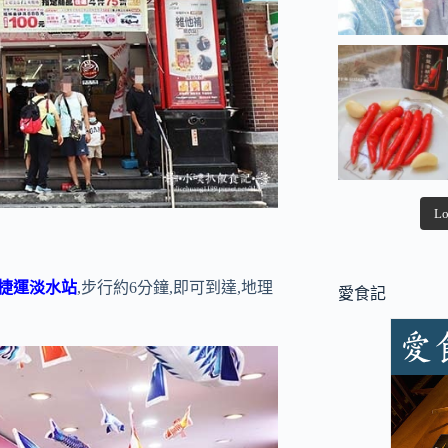
Lo
捷運淡水站
,步行約6分鐘,即可到達,地理
愛食記