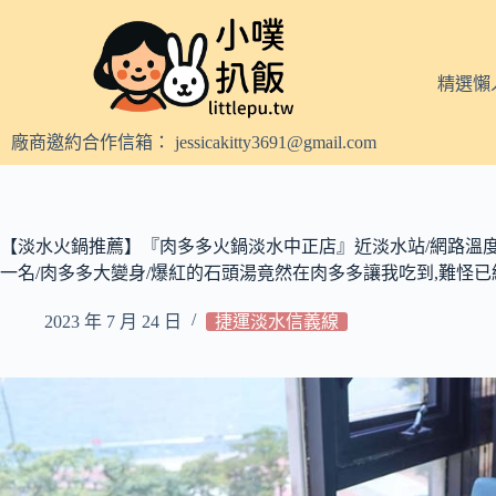
跳
至
主
精選懶
要
內
廠商邀約合作信箱：
jessicakitty3691@gmail.com
容
【淡水火鍋推薦】『肉多多火鍋淡水中正店』近淡水站/網路溫
一名/肉多多大變身/爆紅的石頭湯竟然在肉多多讓我吃到,難怪已
2023 年 7 月 24 日
捷運淡水信義線