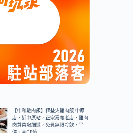
【中和雞肉飯】獅埜火雞肉飯 中原
店，近中原站，正宗嘉義老店，雞肉
肉質柔嫩細緻，免費無限冷飲，平
價、高CP值