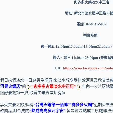
肉多多火鍋淡水中正店
地址: 新北市淡水區中正路55號
電話: 02-8631-5055
營業時間:
週一週五 12:00pm15:30pm;17:00pm22:30pm
週六、週日 11:30am23:00pm (最後點餐 
FB:
https://www.facebook.com/rod
假日來個淡水一日遊最為愜意,來淡水想享受無敵河景及欣賞美麗
河景火鍋店”
的
“肉多多火鍋淡水中正店”
,店內一大片落地
無敵景觀第一排,欣賞美景真是超有fu
享受美景之餘,號稱
“台灣火鍋第一品牌””肉多多火鍋”
近期菜單全
款肉品,組合成的
“熟成肉肉多元宇宙”
,皆是經過熟成工序處理,