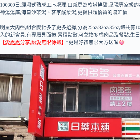
100300日,經濕式熟成工序處理,口感更為軟嫩鮮甜,呈現專家級
神湯湯底,海皇沙茶湯、客家酸菜湯,更提供超優質的嚐鮮價
明星大肉盤,組合變化多了更多選擇,分為25oz/32oz/35oz,總
入的新會員,有專屬見面禮,累積點數,可兌換多樣肉品及餐點,生
【愛
處處分享,讓愛無限傳遞】
“更是好禮無限大方送喔