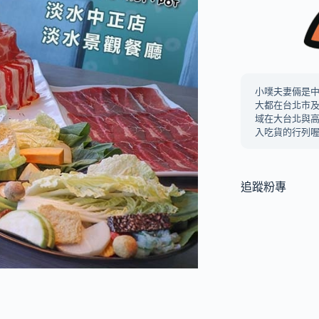
小噗夫妻倆是
大都在台北市
域在大台北與
入吃貨的行列喔
追蹤粉專