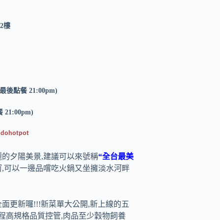
2樓
 (最後點餐 21:00pm)
21:00pm)
odohotpot
的夕陽美景,建議可以來號稱
“全台最美
窗,可以一邊品嚐吃火鍋又坐擁淡水河畔
面更新囉!!!新菜單大公開,新上線的五
全程高規格品質控管,肉品至少穀物飼養