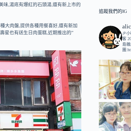
的美味,湯底有爆紅的石頭湯,還有新上市的
追蹤我們的IG
ali
共有10種大肉盤,提供各種用餐喜好,還有新加
日壽星也有送生日肉蛋糕,近期推出的”
🎉
客
2
島雜
團:ht