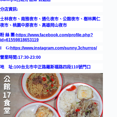
分店資訊:
士林夜市、南雅夜市、通化夜市、公館夜市、樹林興仁
夜市、桃園中原夜市、高雄岡山夜市
粉
絲
團:
https://www.facebook.com/profile.php?
id=61559818653119
I
G:
https://www.instagram.com/sunny.3churros/
營業時間:
17:30-23:00
地
址:
100
台北市中正路羅斯福路四段
110
號門口