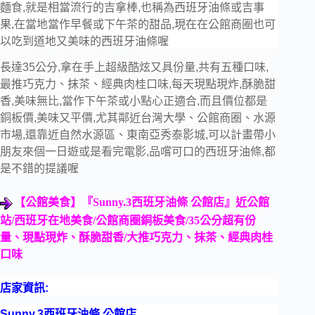
麵食,就是相當流行的吉拿棒,也稱為西班牙油條或吉事
果,在當地當作早餐或下午茶的甜品,現在在公館商圈也可
以吃到道地又美味的西班牙油條喔
長達35公分,拿在手上超級酷炫又具份量,共有五種口味,
最推巧克力、抹茶、經典肉桂口味,每天現點現炸,酥脆甜
香,美味無比,當作下午茶或小點心正適合,而且價位都是
銅板價,美味又平價,尤其鄰近台灣大學、公館商圈、水源
市場,還靠近自然水源區、東南亞秀泰影城,可以計畫帶小
朋友來個一日遊或是看完電影,品嚐可口的西班牙油條,都
是不錯的提議喔
【公館美食】『
Sunny.3
西班牙油條
公館店』近公館
站
/
西班牙在地美食
/
公館商圈銅板美食
/35
公分超有份
量、現點現炸、酥脆甜香
/
大推巧克力、抹茶、經典肉桂
口味
店家資訊:
Sunny.3西班牙油條 公館店