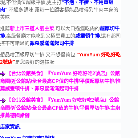
現,不但價位超級平價,更主打
“不泡、不醃、不用重組
肉”
,不過多調味,讓每一位顧客都能品嚐得到牛肉本身的
美味
推薦
新上市三道人氣主菜
,可以大口過癮吃肉的
超厚切牛
排
,高級餐廳才能吃到又極需費工的
威靈頓牛排
,還有起司
控不可錯過的
罪惡感滿滿起司牛排
想品嚐頂級厚切牛排,又不想傷荷包,
“YumYum 好吃好吃
2號店”
是您最好的選擇喔
【台北公館美食】『
YumYum
好吃好吃
2
號店』公館
商圈
/
近公館站
/
全台最高
CP
值的牛排
/
平價超厚切牛排
/
推
薦威靈頓牛排、罪惡感滿滿起司牛排
【台北公館美食】『YumYum 好吃好吃2號店』公館
商圈/近公館站/全台最高CP值的牛排/平價厚切牛排/主廚
推薦德國豬腳
店家資訊: