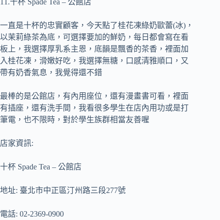
11.十杯 Spade Tea – 公館店
一直是十杯的忠實顧客，今天點了桂花凍綠奶歐蕾(冰)，
以茉莉綠茶為底，可選擇要加的鮮奶，每日都會寫在看
板上，我選擇厚乳系主恩，底韻是飄香的茶香，裡面加
入桂花凍，滑嫩好吃，我選擇無糖，口感清雅順口，又
帶有奶香氣息，我覺得還不錯
最棒的是公館店，有內用座位，還有漫畫書可看，裡面
有插座，還有洗手間，我看很多學生在店內用功或是打
筆電，也不限時，對於學生族群相當友善喔
店家資訊:
十杯 Spade Tea – 公館店
地址: 臺北市中正區汀州路三段277號
電話: 02-2369-0900