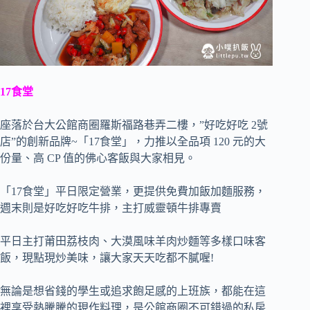
17食堂
座落於台大公館商圈羅斯福路巷弄二樓，”好吃好吃 2號
店”的創新品牌~「17食堂」，力推以全品項 120 元的大
份量、高 CP 值的佛心客飯與大家相見。
「17食堂」平日限定營業，更提供免費加飯加麵服務，
週末則是好吃好吃牛排，主打威靈頓牛排專賣
平日主打莆田荔枝肉、大漠風味羊肉炒麵等多樣口味客
飯，現點現炒美味，讓大家天天吃都不膩喔!
無論是想省錢的學生或追求飽足感的上班族，都能在這
裡享受熱騰騰的現作料理，是公館商圈不可錯過的私房