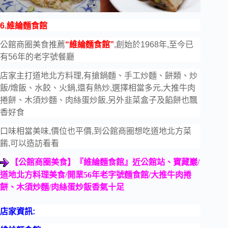
6.維綸麵食館
公館商圈美食推薦
“維綸麵食館”
,創始於1968年,至今已
有56年的老字號餐廳
店家主打道地北方料理,有搶鍋麵、手工炒麵、餅類、炒
飯/燴飯、水餃、火鍋,還有熱炒,選擇相當多元,大推牛肉
捲餅、木須炒麵、肉絲蛋炒飯,另外韭菜盒子及餡餅也飄
香好食
口味相當美味,價位也平價,到公館商圈想吃道地北方菜
餚,可以造訪看看
【公館商圈美食】『維綸麵食館』近公館站、寶藏巖
/
道地北方料理美食
/
開業
56
年老字號麵食館
/
大推牛肉捲
餅、木須炒麵
/
肉絲蛋炒飯香氣十足
店家資訊: