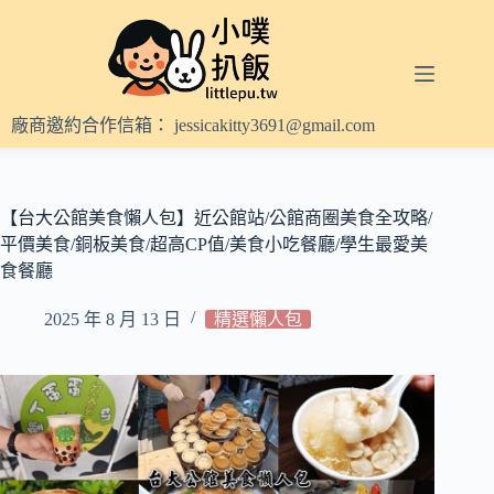
跳
至
主
要
內
廠商邀約合作信箱：
jessicakitty3691@gmail.com
容
【台大公館美食懶人包】近公館站/公館商圈美食全攻略/
平價美食/銅板美食/超高CP值/美食小吃餐廳/學生最愛美
食餐廳
2025 年 8 月 13 日
精選懶人包