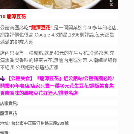
10.龍潭豆花
公館商圈必吃
“龍潭豆花”
,是一間開業迄今40多年的老店,
網路評價也很高,Google 4.3顆星,1896則評論,每天都是
滿滿的排隊人潮
店內只販售一種餐點,就是40元的花生豆花,冷熱都有,充
滿焦香炭香味的綿密豆花,無論內用或外帶,人潮總是絡繹
不絕,到公館絕對必造訪店家
【公館美食】『龍潭豆花』近公館站
/
公館商圈必吃
/
開業
40
年老店
/
店家只賣一種
40
元花生豆花
/
銅板美食焦
香炭香味的綿密豆花好迷人
/
排隊名店
店家資訊:
龍潭豆花
地址: 台北市中正區汀州路三段239號
電話: