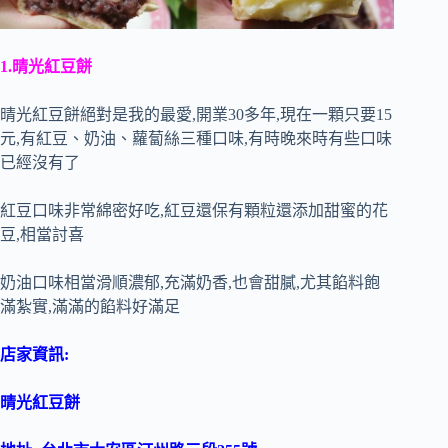
1.晴光紅豆餅
晴光紅豆餅絕對是我的最愛,開業30多年,現在一顆只要15
元,有紅豆、奶油、蘿蔔絲三種口味,有時晚來時有些口味
已經沒有了
紅豆口味非常綿密好吃,紅豆還保有顆粒還添加甜蜜的花
豆,相當討喜
奶油口味相當滑順濃郁,充滿奶香,也會甜膩,尤其餡料飽
滿紮實,滿滿的餡料好滿足
店家資訊:
晴光紅豆餅