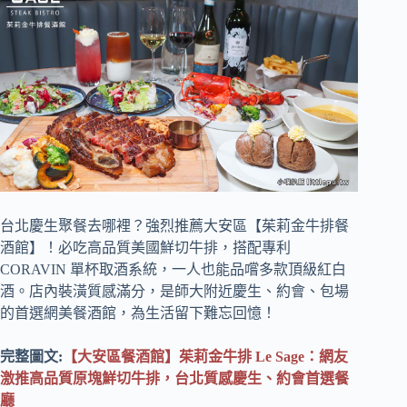
台北慶生聚餐去哪裡？強烈推薦大安區【茱莉金牛排餐
酒館】！必吃高品質美國鮮切牛排，搭配專利
CORAVIN 單杯取酒系統，一人也能品嚐多款頂級紅白
酒。店內裝潢質感滿分，是師大附近慶生、約會、包場
的首選網美餐酒館，為生活留下難忘回憶！
完整圖文:
【大安區餐酒館】茱莉金牛排
Le Sage
：網友
激推高品質原塊鮮切牛排，台北質感慶生、約會首選餐
廳