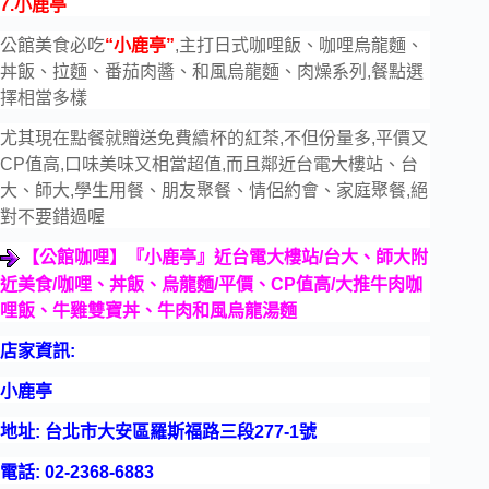
7.小鹿亭
公館美食必吃
“小鹿亭”
,主打日式咖哩飯、咖哩烏龍麵、
丼飯、拉麵、番茄肉醬、和風烏龍麵、肉燥系列,餐點選
擇相當多樣
尤其現在點餐就贈送免費續杯的紅茶,不但份量多,平價又
CP值高,口味美味又相當超值,而且鄰近台電大樓站、台
大、師大,學生用餐、朋友聚餐、情侶約會、家庭聚餐,絕
對不要錯過喔
【公館咖哩】『小鹿亭』近台電大樓站
/
台大、師大附
近美食
/
咖哩、丼飯、烏龍麵
/
平價、
CP
值高
/
大推牛肉咖
哩飯、牛雞雙寶丼、牛肉和風烏龍湯麵
店家資訊:
小鹿亭
地址: 台北市大安區羅斯福路三段277-1號
電話: 02-2368-6883