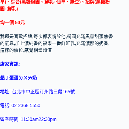
草)、綜合(黑糖粉圓、鮮乳+仙草、綠豆)、招牌
(黑糖粉
圓+鮮乳)
均一價 50元
我還是喜歡招牌,每次都衷情於他,粉圓充滿黑糖甜蜜焦香
的氣息,加上濃純香的福樂一番鮮鮮乳,充滿濃郁的奶香,
這樣的價位,感覺相當超值
店家資訊:
墾丁蛋蛋ㄉㄨㄞ奶
地址:
台北市中正區汀州路三段165號
電話: 02-2368-5550
營業時間: 11:30am22:30pm