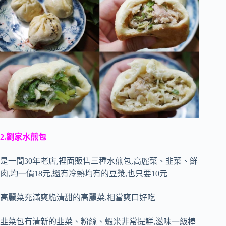
2.劉家水煎包
是一間30年老店,裡面販售三種水煎包,高麗菜、韭菜、鮮
肉,均一價18元,還有冷熱均有的豆漿,也只要10元
高麗菜充滿爽脆清甜的高麗菜,相當爽口好吃
韭菜包有清新的韭菜、粉絲、蝦米非常提鮮,滋味一級棒