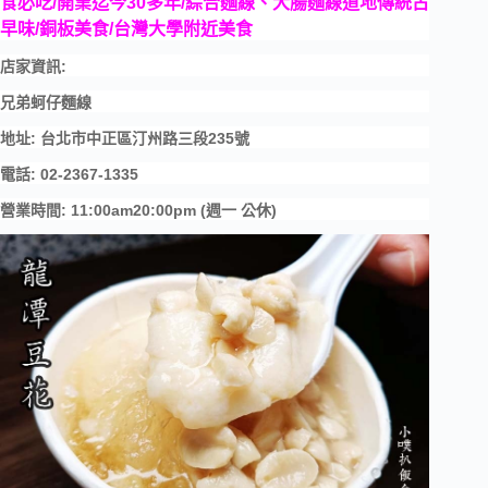
食必吃
/
開業迄今
30
多年
/
綜合麵線、大腸麵線道地傳統古
早味
/
銅板美食
/
台灣大學附近美食
店家資訊:
兄弟蚵仔麵線
地址: 台北市中正區汀州路三段235號
電話: 02-2367-1335
營業時間: 11:00am20:00pm (週一 公休)