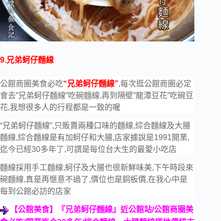
9.兄弟蚵仔麵線
公館商圈美食必吃
“兄弟蚵仔麵線”
,每次逛公館商圈必定
會去”兄弟蚵仔麵線”吃碗麵線,再到隔壁”龍潭豆花”吃碗豆
花,我想很多人的行程都是一致的喔
“兄弟蚵仔麵線”,只販賣兩種口味的麵線,綜合麵線及大腸
麵線,綜合麵線是有加蚵仔和大腸,店家據說是1991開業,
迄今已經30多年了,可謂是每位台大生的最愛小吃店
麵線採用手工麵線,蚵仔及大腸也很新鮮味美,下午時段來
碗麵線,真是再愜意不過了,價位也是銅板價,在我心中是
每到公館必訪的店家
【公館美食】『兄弟蚵仔麵線』近公館站
/
公館商圈美