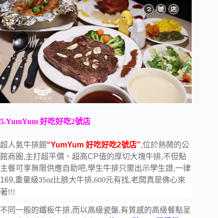
5.YumYum 好吃好吃2號店
超人氣牛排館
“YumYum 好吃好吃2號店”
,位於熱鬧的公
館商圈,主打超平價、超高CP值的厚切大塊牛排,不但點
主餐可享無限供應自助吧,學生牛排只需出示學生證,一律
169,重量級
比臉大牛排,600元有找,老闆真是佛心來
35oz
著!!!
不同一般的鐵板牛排,而以高級瓷盤,有質感的高級餐點呈