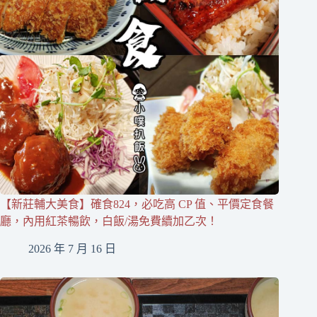
【新莊輔大美食】確食824，必吃高 CP 值、平價定食餐
廳，內用紅茶暢飲，白飯/湯免費續加乙次！
2026 年 7 月 16 日