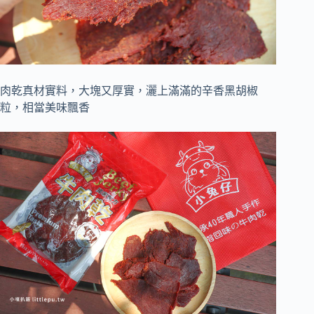
肉乾真材實料，大塊又厚實，灑上滿滿的辛香黑胡椒
粒，相當美味飄香