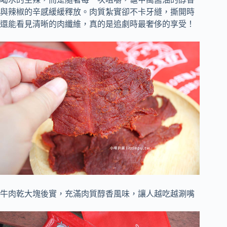
與辣椒的辛感緩緩釋放。肉質紮實卻不卡牙縫，撕開時
還能看見清晰的肉纖維，真的是追劇時最奢侈的享受！
牛肉乾大塊後實，充滿肉質醇香風味，讓人越吃越涮嘴