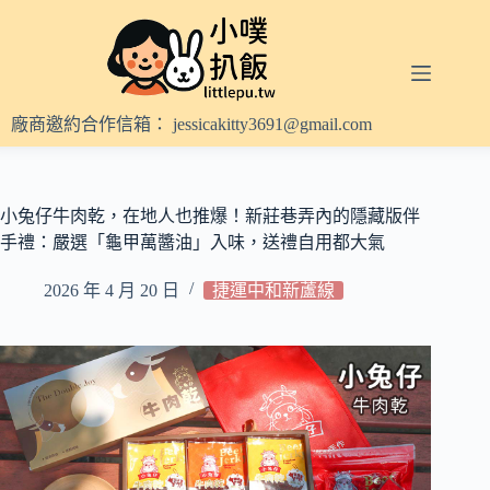
跳
至
主
要
內
廠商邀約合作信箱：
jessicakitty3691@gmail.com
容
小兔仔牛肉乾，在地人也推爆！新莊巷弄內的隱藏版伴
手禮：嚴選「龜甲萬醬油」入味，送禮自用都大氣
2026 年 4 月 20 日
捷運中和新蘆線