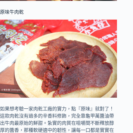
原味牛肉乾
如果想考驗一家肉乾工廠的實力，點『原味』就對了！
這款肉乾沒有過多的辛香料修飾，完全靠龜甲萬醬油帶
出牛肉最原始的鮮甜。紮實的肉質在咀嚼間不斷釋放醇
厚的醬香，那種軟硬適中的韌性，讓每一口都是實實在