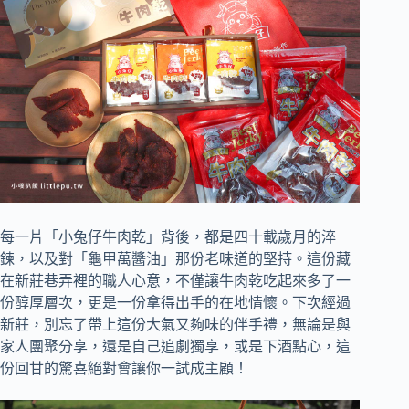
每一片「小兔仔牛肉乾」背後，都是四十載歲月的淬
鍊，以及對「龜甲萬醬油」那份老味道的堅持。這份藏
在新莊巷弄裡的職人心意，不僅讓牛肉乾吃起來多了一
份醇厚層次，更是一份拿得出手的在地情懷。下次經過
新莊，別忘了帶上這份大氣又夠味的伴手禮，無論是與
家人團聚分享，還是自己追劇獨享，或是下酒點心，這
份回甘的驚喜絕對會讓你一試成主顧！