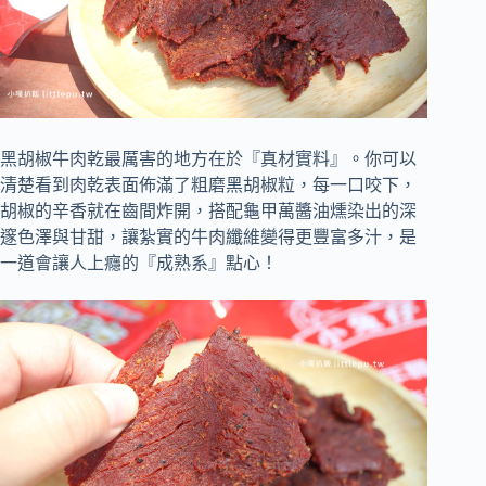
黑胡椒牛肉乾最厲害的地方在於『真材實料』。你可以
清楚看到肉乾表面佈滿了粗磨黑胡椒粒，每一口咬下，
胡椒的辛香就在齒間炸開，搭配龜甲萬醬油燻染出的深
邃色澤與甘甜，讓紮實的牛肉纖維變得更豐富多汁，是
一道會讓人上癮的『成熟系』點心！