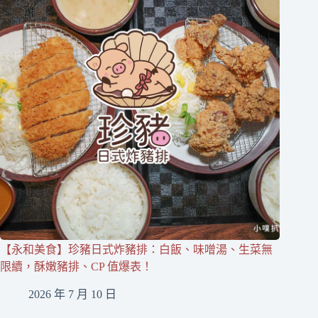
【永和美食】珍豬日式炸豬排：白飯、味噌湯、生菜無
限續，酥嫩豬排、CP 值爆表！
2026 年 7 月 10 日