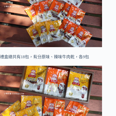
禮盒總共有18包，有分原味、辣味牛肉乾，各9包