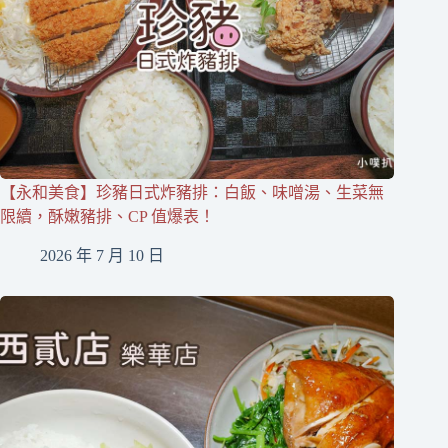
【永和美食】珍豬日式炸豬排：白飯、味噌湯、生菜無
限續，酥嫩豬排、CP 值爆表！
2026 年 7 月 10 日