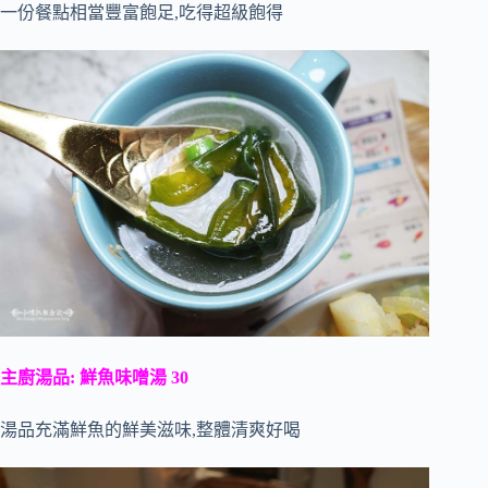
一份餐點相當豐富飽足,吃得超級飽得
主廚湯品: 鮮魚味噌湯 30
湯品充滿鮮魚的鮮美滋味,整體清爽好喝