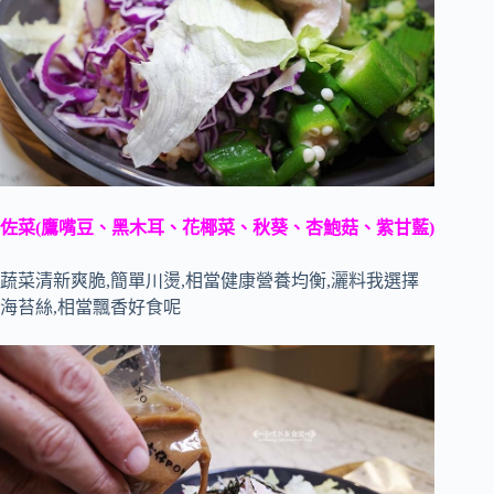
佐菜(鷹嘴豆、黑木耳、花椰菜、秋葵、杏鮑菇、紫甘藍)
蔬菜清新爽脆,簡單川燙,相當健康營養均衡,灑料我選擇
海苔絲,相當飄香好食呢