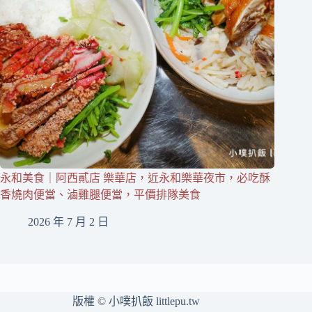
永和美食｜阿西貳店 樂華店，近永和樂華夜市，必吃酥
香燒肉便當、滷雞腿便當，平價排隊美食
2026 年 7 月 2 日
版權 © 小噗扒飯 littlepu.tw