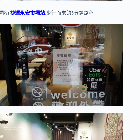
鄰近
捷運永安市場站
,步行而來約5分鐘路程