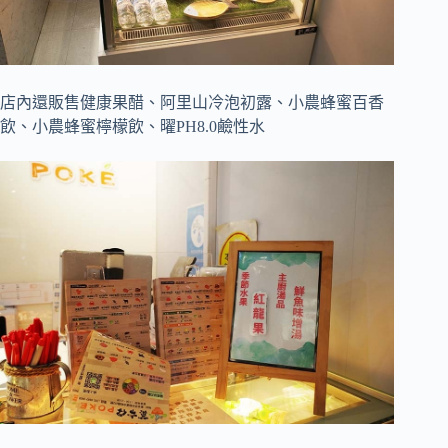
店內還販售健康果醋、阿里山冷泡初露、小農蜂蜜百香
飲、小農蜂蜜檸檬飲、曜PH8.0鹼性水