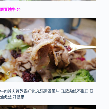
壽喜燒牛 70
牛肉片肉質醇香好食,充滿醬香風味,口感淡鹹,不重口,低
油低鹽,好健康