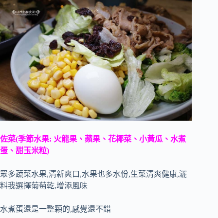
佐菜(季節水果: 火龍果、蘋果、花椰菜、小黃瓜、水煮
蛋、甜玉米粒)
眾多蔬菜水果,清新爽口,水果也多水份,生菜清爽健康,灑
料我選擇葡萄乾,增添風味
水煮蛋還是一整顆的,感覺還不錯