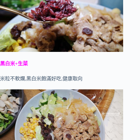
黑白米+生菜
米粒不軟爛,黑白米飽滿好吃,健康取向