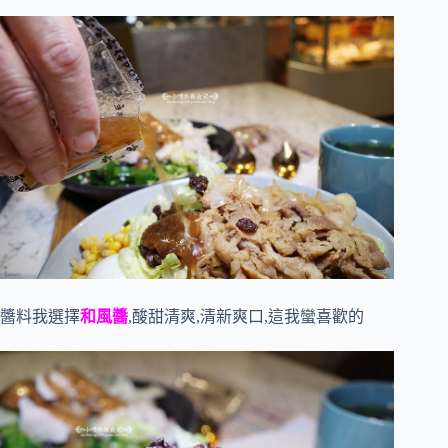
醬料我選擇
和風醬
,酸甜清爽,清新爽口,這我蠻喜歡的