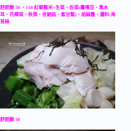
舒肥雞 50 、110 紅藜糙米+生菜、佐菜(鷹嘴豆、黑木
耳、花椰菜、秋葵、杏鮑菇、紫甘藍)、胡麻醬、灑料:海
苔絲
舒肥雞 50