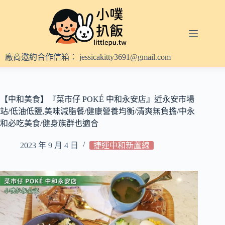
跳
至
主
要
內
廠商邀約合作信箱：
jessicakitty3691@gmail.com
容
【中和美食】『菜市仔 POKÉ 中和永安店』近永安市場
站/低油低鹽,美味減脂餐/健康營養均衡/清爽無負擔/中永
和必吃美食/健身族群也適合
2023 年 9 月 4 日
捷運中和新蘆線