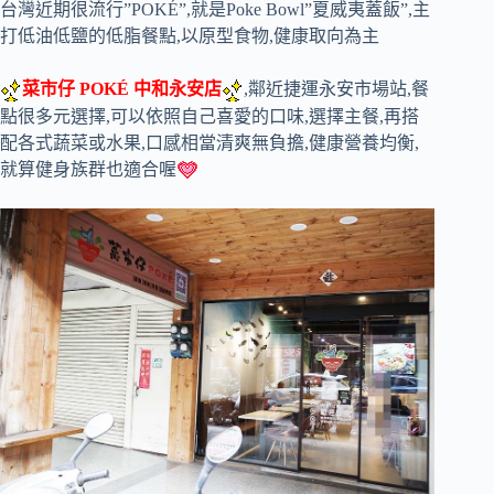
台灣近期很流行”POKÉ”,就是Poke Bowl”夏威夷蓋飯”,主
打低油低鹽的低脂餐點,以原型食物,健康取向為主
菜市仔 POKÉ 中和永安店
,鄰近捷運永安市場站,餐
點很多元選擇,可以依照自己喜愛的口味,選擇主餐,再搭
配各式蔬菜或水果,口感相當清爽無負擔,健康營養均衡,
就算健身族群也適合喔