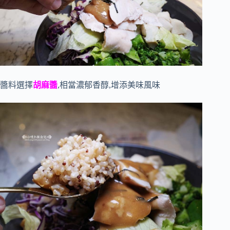
醬料選擇
胡麻醬
,相當濃郁香醇,增添美味風味