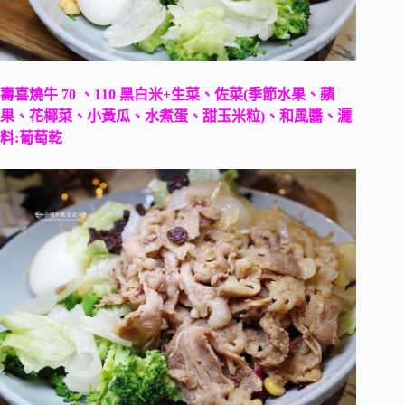
壽喜燒牛 70 、110 黑白米+生菜、佐菜(季節水果、蘋
果、花椰菜、小黃瓜、水煮蛋、甜玉米粒)、和風醬、灑
料:葡萄乾