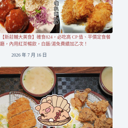
【新莊輔大美食】確食824，必吃高 CP 值、平價定食餐
廳，內用紅茶暢飲，白飯/湯免費續加乙次！
2026 年 7 月 16 日