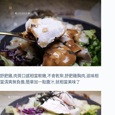
舒肥雞,肉質口感相當軟嫩,不會乾柴,舒肥雞胸肉,滋味相
當清爽無負擔,簡單加一點醬汁,就相當美味了