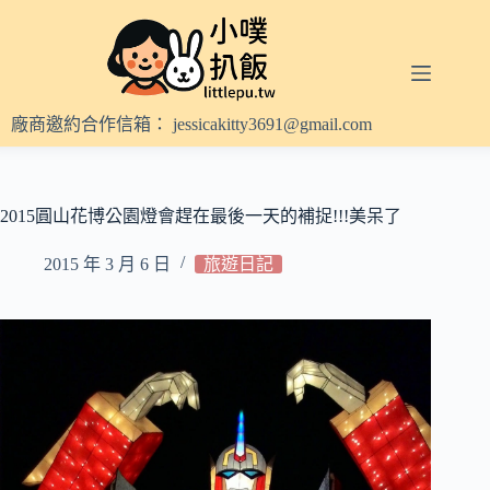
跳
至
主
要
內
廠商邀約合作信箱：
jessicakitty3691@gmail.com
容
2015圓山花博公園燈會趕在最後一天的補捉!!!美呆了
2015 年 3 月 6 日
旅遊日記