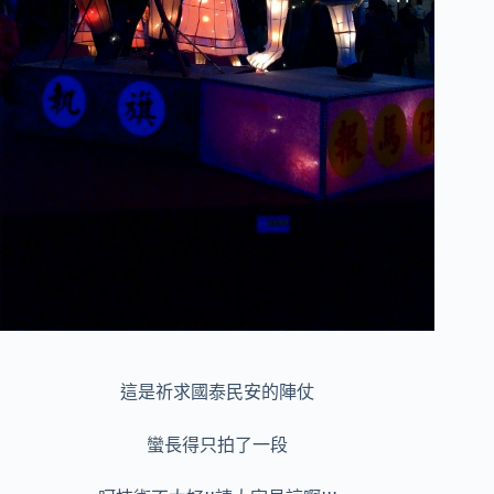
這是祈求國泰民安的陣仗
蠻長得只拍了一段