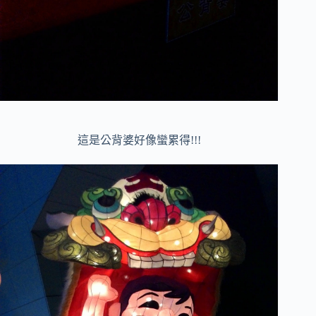
這是公背婆好像蠻累得!!!