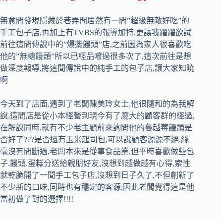
無意間發現隱藏於巷弄間居然有一間”超級無敵好吃”的
手工包子店,再加上有TVBS的報導加持,更讓我躍躍欲試
前往這間傳說中的”爆漿饅頭”店,之前因為家人很喜歡吃
他的”無糖饅頭”所以已經品嚐過很多次了,這次前往是想
做深度報導,將這間傳說中的純手工的包子店,讓大家知曉
啊
今天到了店面,遇到了老闆陳美玲女士,他很隨和的為我解
說,這間店是從小本經營到現今有了龐大的顧客群的經過,
在解說同時,就有不少老主顧前來詢問他的蔓越莓饅頭是
否好了???是否還有玉米起司包,可以說顧客源源不絕,絲
毫沒有間斷過,老闆本來是從事食品業,但平時喜歡做些包
子.饅頭.蛋糕分送給親朋好友,沒想到越做越有心得,索性
就乾脆開了一間手工包子店,沒想到日子久了,不但創新了
不少新的口味,同時也有穩定的客源,因此老闆覺得這是他
當初做了對的選擇!!!!