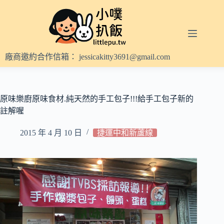
跳
至
主
要
內
廠商邀約合作信箱：
jessicakitty3691@gmail.com
容
原味樂廚原味食材.純天然的手工包子!!!給手工包子新的
註解喔
2015 年 4 月 10 日
捷運中和新蘆線