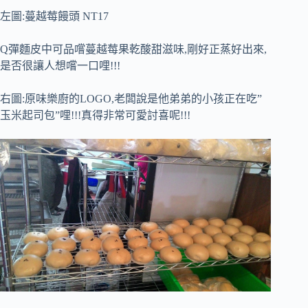
左圖:蔓越莓饅頭 NT17
Q彈麵皮中可品嚐蔓越莓果乾酸甜滋味,剛好正蒸好出來,
是否很讓人想嚐一口哩!!!
右圖:原味樂廚的LOGO,老闆說是他弟弟的小孩正在吃”
玉米起司包”哩!!!真得非常可愛討喜呢!!!