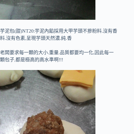
芋泥包(甜)NT20:芋泥內餡採用大甲芋頭不摻粉料.沒有香
料.沒有色素,呈現芋頭天然濃.純.香
老闆要求每一顆的大小.重量.品質都要均一化,因此每一
顆包子,都是極高的高水準啊!!!