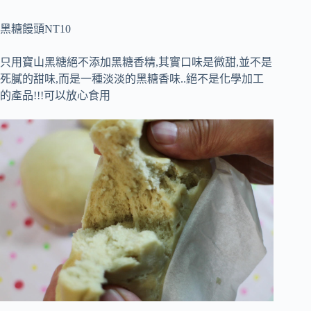
黑糖饅頭NT10
只用寶山黑糖絕不添加黑糖香精,其實口味是微甜,並不是
死膩的甜味,而是一種淡淡的黑糖香味..絕不是化學加工
的產品!!!可以放心食用