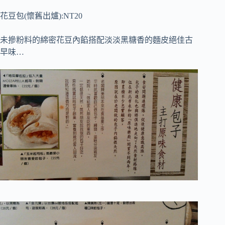
花豆包(懷舊出爐):NT20
未摻粉料的綿密花豆內餡搭配淡淡黑糖香的麵皮絕佳古
早味…