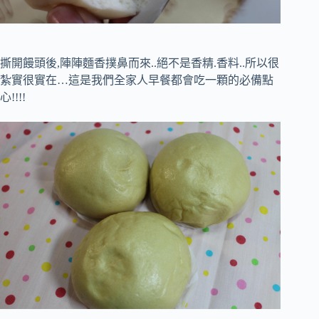
撕開饅頭後,陣陣麵香撲鼻而來..絕不是香精.香料..所以很
紮實很實在…這是我們全家人早餐都會吃一顆的必備點
心!!!!