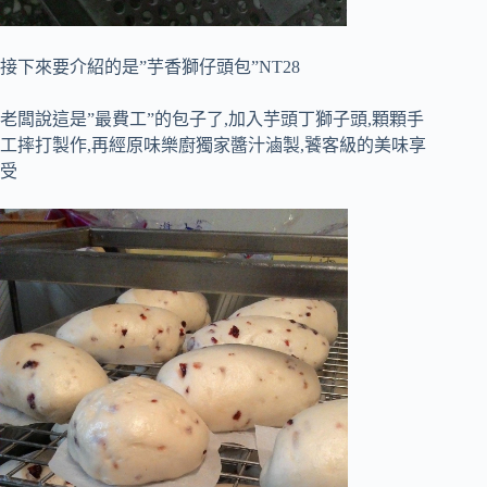
接下來要介紹的是”芋香獅仔頭包”NT28
老闆說這是”最費工”的包子了,加入芋頭丁獅子頭,顆顆手
工摔打製作,再經原味樂廚獨家醬汁滷製,饕客級的美味享
受