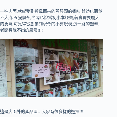
一進店面,就感受到撲鼻而來的蒸饅頭的香味,雖然店面並
不大,卻五臟俱全,老闆也說當初小本經營,著實需要龐大
的勇氣,可見得從創業到現今的小有規模,這一路的艱辛,
老闆有說不出的感觸!!!!
這是店面外的產品圖…大家有很多樣的選擇!!!!