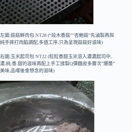
左圖:菇菇鮮肉包 NT28 (“段木香菇””杏鮑菇”先滷製再與
純手摔打肉餡調配,多道工序,只為呈現菇菇好滋味)
右圖:玉米起司包 NT22 (粒粒香甜玉米溶入濃濃起司中,
濃.純.香.甜的滋味再配上手工揉製Q彈麵皮多層次”爆漿”
美味,品嚐後會想念的滋味)