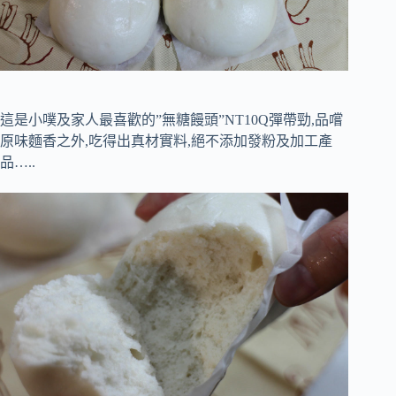
這是小噗及家人最喜歡的”無糖饅頭”NT10Q彈帶勁,品嚐
原味麵香之外,吃得出真材實料,絕不添加發粉及加工產
品…..