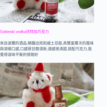
Sobieski vodka伏特加巧克力
來自波蘭的酒品,
精餾出宛如威士忌般,具豐富層次的風味
與滑順口感,口感很甘醇清新,酒感很清甜,搭配巧克力,我
覺得滋味平衡的很剛好