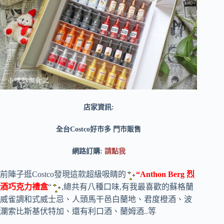
店家資訊:
全台Costco好市多 門市販售
網路訂購:
請點我
前陣子逛Costco發現這款超級吸睛的
“Anthon Berg 烈
酒巧克力禮盒
“
,總共有八種口味,有我最喜歡的蘇格蘭
威雀調和式威士忌、人頭馬干邑白蘭地、君度橙酒、波
瀾索比斯基伏特加、還有利口酒、蘭姆酒..等