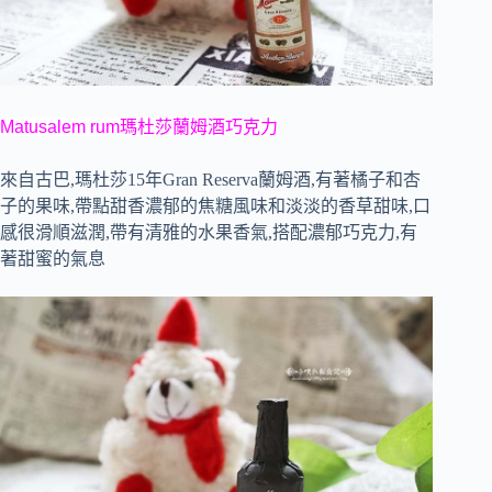
Matusalem rum瑪杜莎蘭姆酒巧克力
來自古巴,
瑪杜莎
15
年
Gran Reserva
蘭姆酒,有著橘子和杏
子的果味,帶點甜香濃郁的焦糖風味和淡淡的香草甜味,口
感很滑順滋潤,帶有清雅的水果香氣,搭配濃郁巧克力,有
著甜蜜的氣息