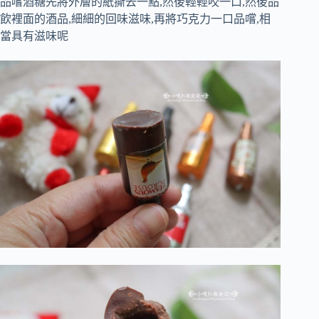
品嚐酒糖先將外層的紙撕去一點,然後輕輕咬一口,然後品
飲裡面的酒品,細細的回味滋味,再將巧克力一口品嚐,相
當具有滋味呢