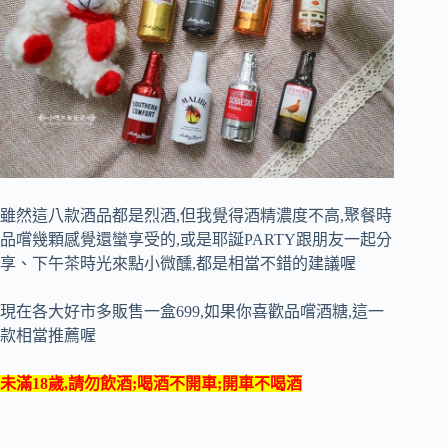
雖然這八款酒品都是烈酒,但我覺得酒精濃度不高,聚餐時
品嚐幾顆感覺還蠻享受的,或是耶誕PARTY跟朋友一起分
享、下午茶時光來點小微醺,都是相當不錯的建議喔
現在各大好市多販售一盒699,如果你喜歡品嚐酒糖,這一
款相當推薦喔
未滿18歲,請勿飲酒;喝酒不開車;開車不喝酒