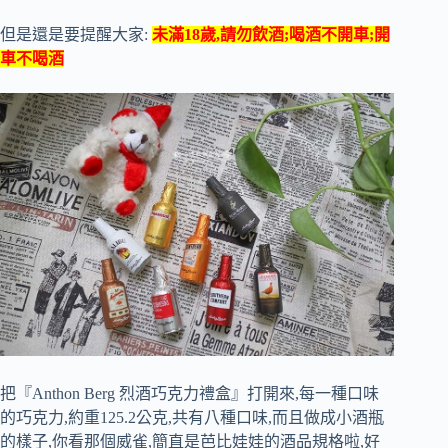
但是還是要提醒大家:
未滿18歲,請勿飲酒;喝酒不開車;開
車不喝酒
把『Anthon Berg 烈酒巧克力禮盒』打開來,每一種口味
的巧克力,約重125.2公克,共有八種口味,而且做成小酒瓶
的樣子,你看那個威雀,簡直是芭比娃娃的酒品規格啦,好