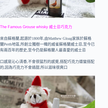
The Famous Grouse whisky 威士忌巧克力
來自蘇格蘭,
起源於
1800
年,由
Matthew Gloag
家族於蘇格
蘭
Perth
地區,所創立獨樹一幟的威雀蘇格蘭威士忌,至今已
有兩百年的歷史,至今仍是蘇格蘭人最喜愛的威士忌
口感是沁心清香,不會很猛烈的感覺,搭配巧克力還蠻搭配
的,因為巧克力不會過甜,所以滋味很爽口