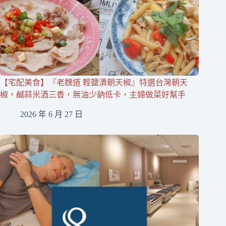
【宅配美食】『老魏道 輕鹽漬朝天椒』特選台灣朝天
椒，鹹蒜米酒三香，無油少鈉低卡，主婦做菜好幫手
2026 年 6 月 27 日