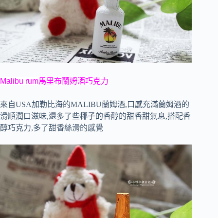
Malibu rum馬里布蘭姆酒巧克力
來自USA加勒比海的
MALIBU
蘭姆酒,口感充滿蘭姆酒的
滑順潤口滋味,還多了些椰子的香醇的甜香甜氣息,搭配香
醇巧克力,多了甜香絲滑的感覺