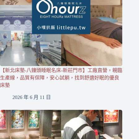
【新北床墊-八鐘頭睡眠名床-新莊門市】工廠直營，親臨
生產線，品質有保障，安心試躺，找到舒適好眠的優良
床墊
2026 年 6 月 11 日