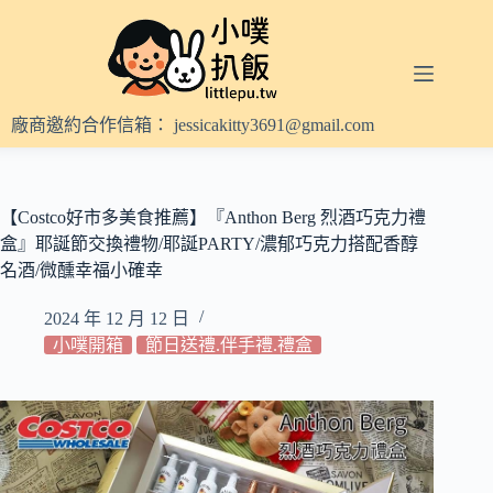
跳
至
主
要
內
廠商邀約合作信箱：
jessicakitty3691@gmail.com
容
【Costco好市多美食推薦】『Anthon Berg 烈酒巧克力禮
盒』耶誕節交換禮物/耶誕PARTY/濃郁巧克力搭配香醇
名酒/微醺幸福小確幸
2024 年 12 月 12 日
小噗開箱
節日送禮.伴手禮.禮盒