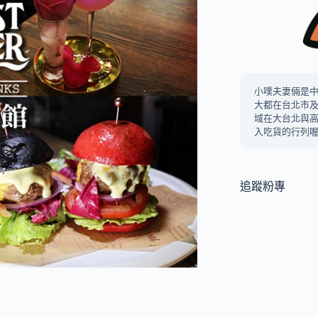
小噗夫妻倆是
大都在台北市
域在大台北與
入吃貨的行列喔
追蹤粉專