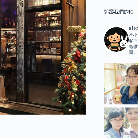
追蹤我們的IG
ali
🎉
客
2
島雜
團:ht