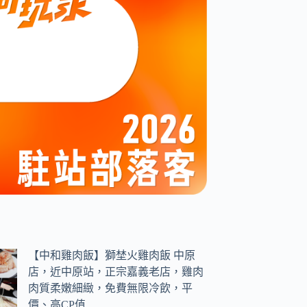
【中和雞肉飯】獅埜火雞肉飯 中原
店，近中原站，正宗嘉義老店，雞肉
肉質柔嫩細緻，免費無限冷飲，平
價、高CP值