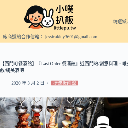
跳
至
主
精選懶
要
內
廠商邀約合作信箱：
jessicakitty3691@gmail.com
容
【西門町餐酒館】『Last Order 餐酒館』近西門站/創意料理
敘/網美酒吧
2020 年 3 月 2 日
捷運板南線