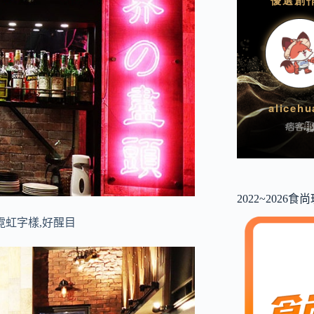
2022~2026
霓虹字樣,好醒目