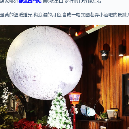
店家鄰近
捷運西門站
,自6號出口,步行約10分鐘左右
暈黃的溫暖燈光,與浪漫的月色,自成一幅異國巷弄小酒吧的景緻