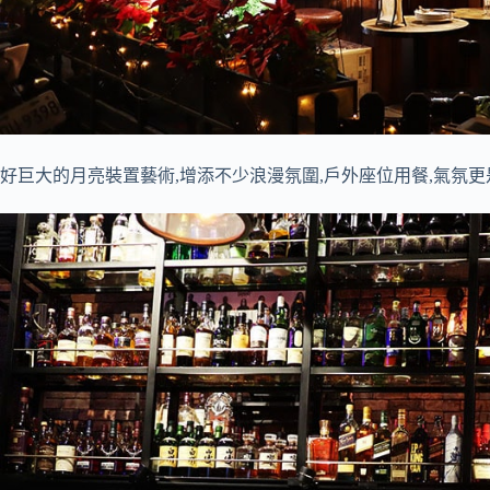
好巨大的月亮裝置藝術,增添不少浪漫氛圍,戶外座位用餐,氣氛更