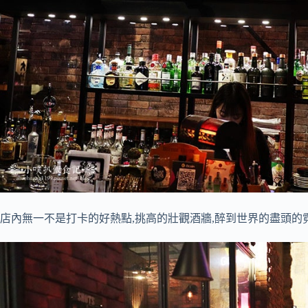
店內無一不是打卡的好熱點,挑高的壯觀酒牆,醉到世界的盡頭的