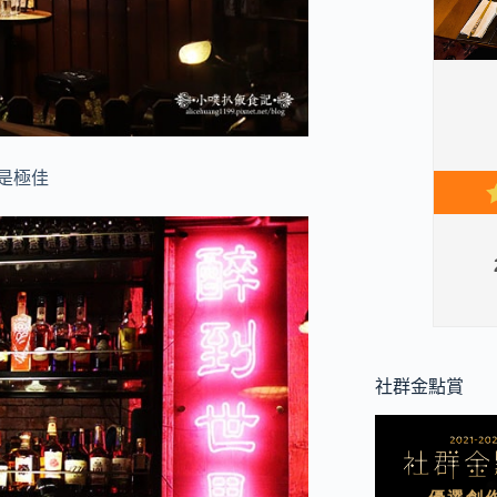
是極佳
社群金點賞