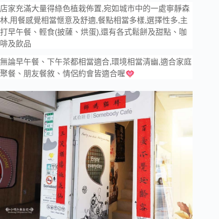
店家充滿大量得綠色植栽佈置,宛如城市中的一處寧靜森
林,用餐感覺相當愜意及舒適,餐點相當多樣,選擇性多,主
打早午餐、輕食(披薩、烘蛋),還有各式鬆餅及甜點、咖
啡及飲品
無論早午餐、下午茶都相當適合,環境相當清幽,適合家庭
聚餐、朋友餐敘、情侶約會皆適合喔