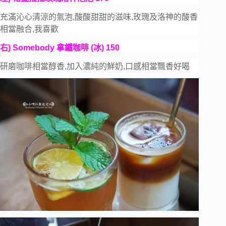
充滿沁心清涼的氣泡,酸酸甜甜的滋味,玫瑰及洛神的酸香
相當融合,我喜歡
右) Somebody 拿鐵咖啡 (冰) 150
研磨咖啡相當醇香,加入濃純的鮮奶,口感相當飄香好喝