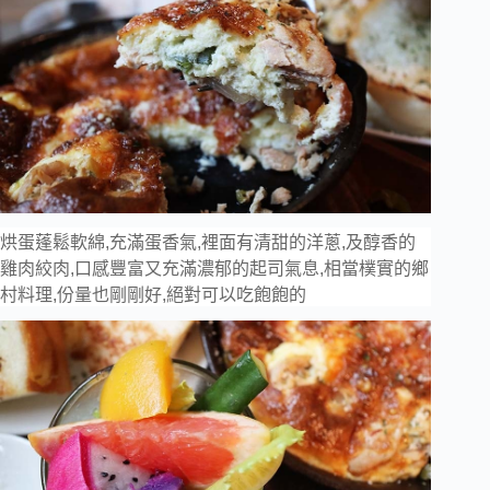
烘蛋蓬鬆軟綿,充滿蛋香氣,裡面有清甜的洋蔥,及醇香的
雞肉絞肉,口感豐富又充滿濃郁的起司氣息,相當樸實的鄉
村料理,份量也剛剛好,絕對可以吃飽飽的