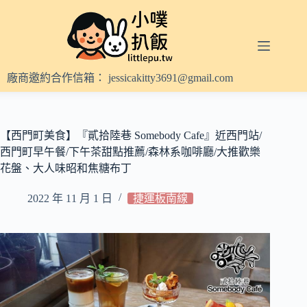
跳
至
主
要
內
廠商邀約合作信箱：
jessicakitty3691@gmail.com
容
【西門町美食】『貳拾陸巷 Somebody Cafe』近西門站/
西門町早午餐/下午茶甜點推薦/森林系咖啡廳/大推歡樂
花盤、大人味昭和焦糖布丁
2022 年 11 月 1 日
捷運板南線