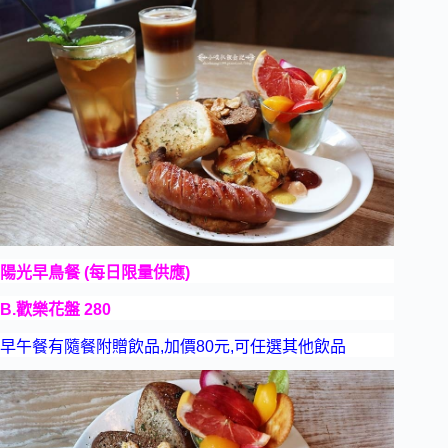
陽光早鳥餐 (每日限量供應)
B.歡樂花盤 280
早午餐有隨餐附贈飲品,加價80元,可任選其他飲品