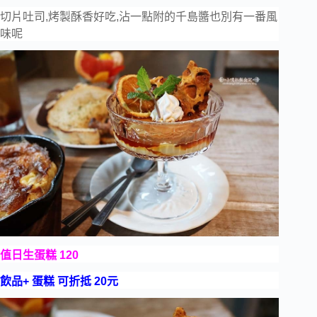
切片吐司,烤製酥香好吃,沾一點附的千島醬也別有一番風
味呢
值日生蛋糕 120
飲品+ 蛋糕 可折抵 20元