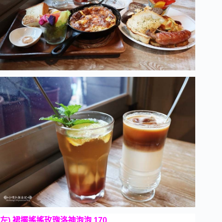
左) 裙擺搖搖玫瑰洛神泡泡 170