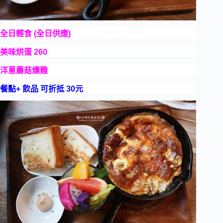
全日輕食 (全日供應)
美味烘蛋 260
洋蔥蘑菇燻雞
餐點+ 飲品 可折抵 30元