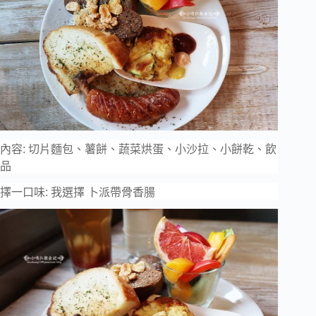
內容: 切片麵包、薯餅、蔬菜烘蛋、小沙拉、小餅乾、飲
品
擇一口味: 我選擇 卜派帶骨香腸