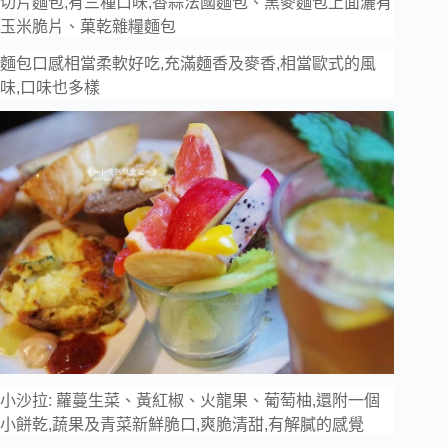
切片麵包,有三種口味,香蒜法國麵包、黑麥麵包上面灑有
玉米脆片、菓乾雜糧麵包
麵包口感相當柔軟好吃,充滿麵香及麥香,相當歐式的風
味,口味也多樣
小沙拉: 蘿蔓生菜、黃紅椒、火龍果、葡萄柚,還附一個
小餅乾,蔬果及青菜新鮮脆口,爽脆清甜,有解膩的感覺