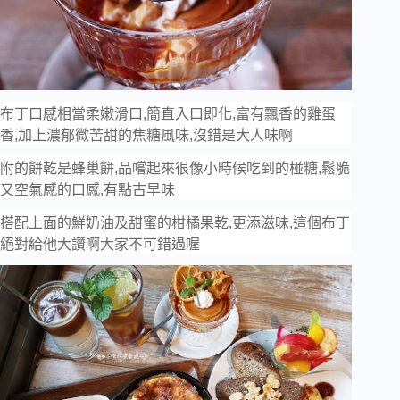
布丁口感相當柔嫩滑口,簡直入口即化,富有飄香的雞蛋
香,加上濃郁微苦甜的焦糖風味,沒錯是大人味啊
附的餅乾是蜂巢餅,品嚐起來很像小時候吃到的椪糖,鬆脆
又空氣感的口感,有點古早味
搭配上面的鮮奶油及甜蜜的柑橘果乾,更添滋味,這個布丁
絕對給他大讚啊大家不可錯過喔