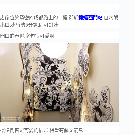
店家位於隱密的成都路上的二樓,鄰近
捷運西門站
,自六號
出口,步行約5分鐘,即可到達
門口的春聯,字句很可愛啊
樓梯間皆是可愛的插畫,相當有藝文氣息