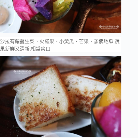
沙拉有蘿蔓生菜、火羅果、小黃瓜、芒果、蒸紫地瓜,蔬
果新鮮又清新,相當爽口