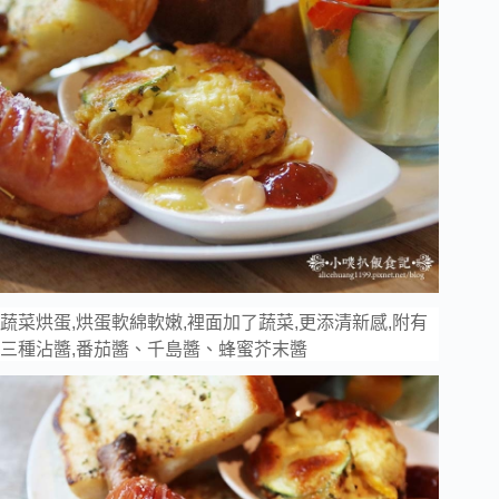
蔬菜烘蛋,烘蛋軟綿軟嫩,裡面加了蔬菜,更添清新感,附有
三種沾醬,番茄醬、千島醬、蜂蜜芥末醬