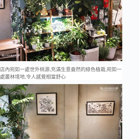
店內宛如一處世外桃源,充滿生意盎然的綠色植栽,宛如一
處叢林境地,令人感覺相當舒心