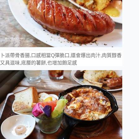
卜派帶骨香腸,口感相當Q彈脆口,還會爆出肉汁,肉質醇香
又具滋味,底層的薯餅,也增加飽足感