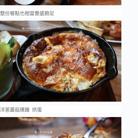
整份餐點也相當豐盛飽足
洋蔥蘑菇燻雞 烘蛋