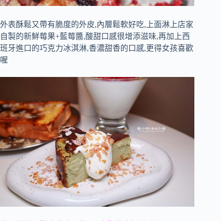
外表酥鬆又帶有脆度的外皮,內層鬆軟好吃,上面淋上店家
自製的新鮮莓果+藍莓醬,酸甜口感很增添滋味,再加上西
班牙進口的巧克力冰淇淋,香濃甜香的口感,更得女孩喜歡
喔