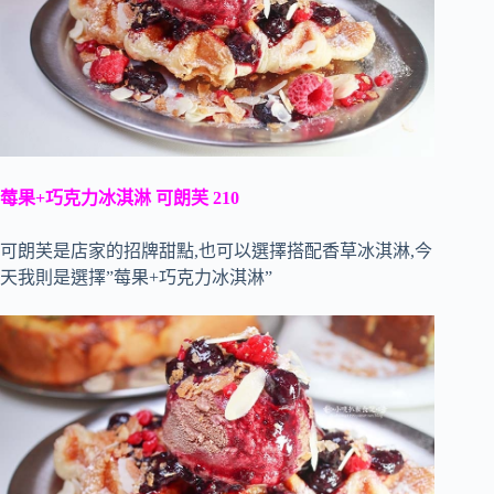
莓果+巧克力冰淇淋 可朗芙 210
可朗芙是店家的招牌甜點,也可以選擇搭配香草冰淇淋,今
天我則是選擇”莓果+巧克力冰淇淋”