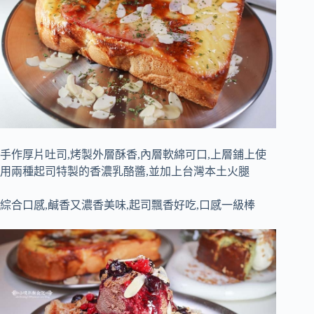
手作厚片吐司,烤製外層酥香,內層軟綿可口,上層鋪上使
用兩種起司特製的香濃乳酪醬,並加上台灣本土火腿
綜合口感,鹹香又濃香美味,起司飄香好吃,口感一級棒