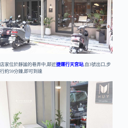
店家位於靜謐的巷弄中,鄰近
捷運行天宮站
,自3號出口,步
行約59分鐘,即可到達