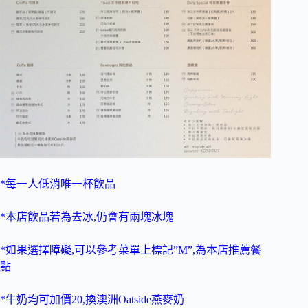
*每一人低消唯一杯飲品
*本店飲品若為去冰,仍會有兩塊冰塊
*如果選擇障礙,可以參考菜單上標記”M”,為本店推薦餐
點
*牛奶均可加價20,換澳洲Oatside燕麥奶