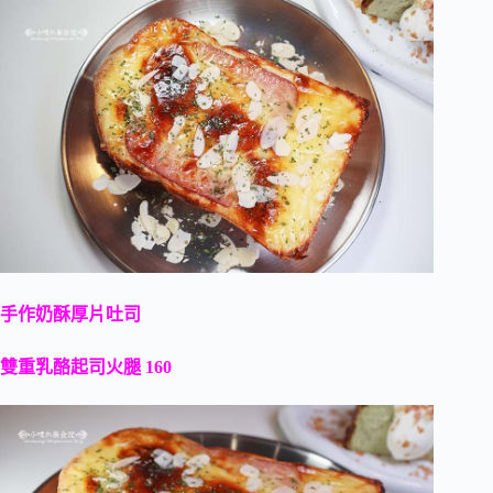
手作奶酥厚片吐司
雙重乳酪起司火腿 160