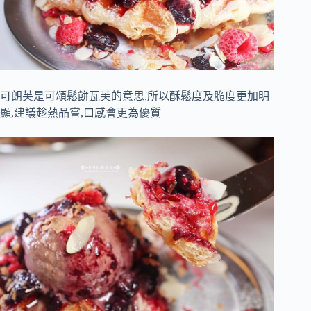
可朗芙是可頌鬆餅瓦芙的意思,所以酥鬆度及脆度更加明
顯,建議趁熱品嘗,口感會更為優質