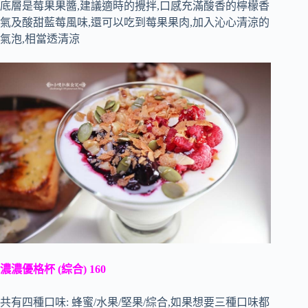
底層是莓果果醬,建議適時的攪拌,口感充滿酸香的檸檬香
氣及酸甜藍莓風味,還可以吃到莓果果肉,加入沁心清涼的
氣泡,相當透清涼
濃濃優格杯 (綜合) 160
共有四種口味: 蜂蜜/水果/堅果/綜合,如果想要三種口味都