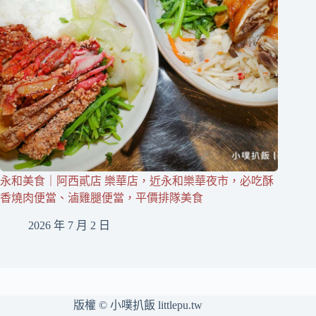
永和美食｜阿西貳店 樂華店，近永和樂華夜市，必吃酥
香燒肉便當、滷雞腿便當，平價排隊美食
2026 年 7 月 2 日
版權 © 小噗扒飯 littlepu.tw