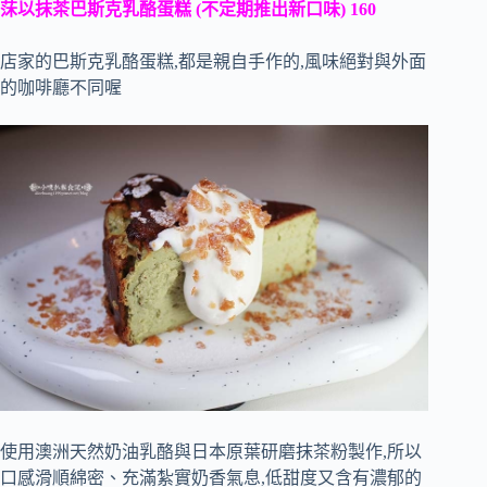
莯以抹茶巴斯克乳酪蛋糕 (不定期推出新口味) 160
店家的巴斯克乳酪蛋糕,都是親自手作的,風味絕對與外面
的咖啡廳不同喔
使用澳洲天然奶油乳酪與日本原葉研磨抹茶粉製作,所以
口感滑順綿密、充滿紮實奶香氣息,低甜度又含有濃郁的