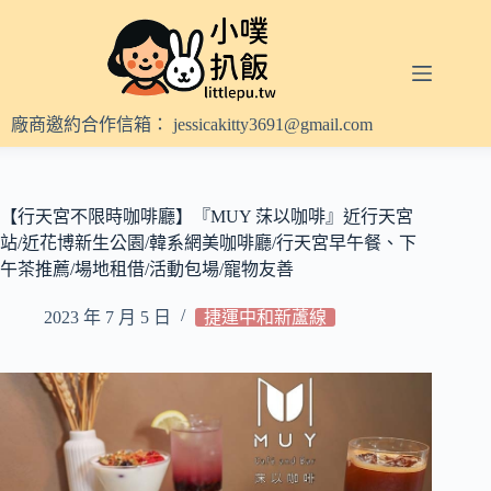
跳
至
主
要
內
廠商邀約合作信箱：
jessicakitty3691@gmail.com
容
【行天宮不限時咖啡廳】『MUY 莯以咖啡』近行天宮
站/近花博新生公園/韓系網美咖啡廳/行天宮早午餐、下
午茶推薦/場地租借/活動包場/寵物友善
2023 年 7 月 5 日
捷運中和新蘆線