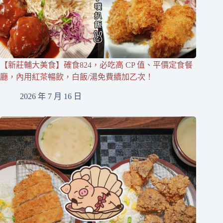
【新莊輔大美食】確食824，必吃高 CP 值、平價定食餐
廳，內用紅茶暢飲，白飯/湯免費續加乙次！
2026 年 7 月 16 日