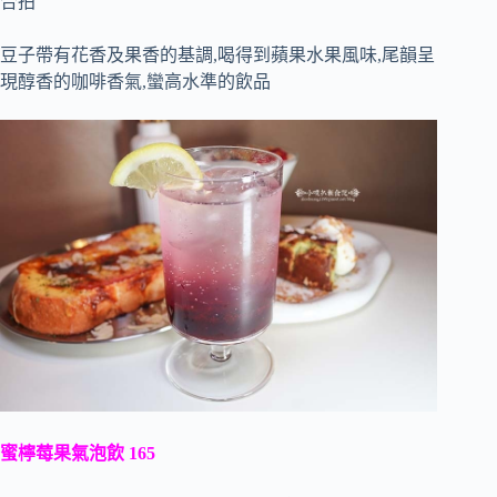
合拍
豆子帶有花香及果香的基調,喝得到蘋果水果風味,尾韻呈
現醇香的咖啡香氣,蠻高水準的飲品
蜜檸莓果氣泡飲 165