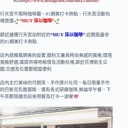
IG
:
https://www.instagram.com/muy.cafebar/
行天宮不限時咖啡廳、IG網美打卡熱點、行天宮活動包
場首選
“MUY 莯以咖啡”
鄰近捷運行天宮站附近的
“MUY 莯以咖啡”
,近期是最夯
的IG網美打卡熱點
店內是韓風網美的設置,簡約又兼具時尚美感的風格,環境
寬敞舒適,還提供場地租借及活動包場,鄰近花博新生公
園,交通及位置都相當便利
店內主打美味的可朗芙、手作厚片吐司、每日限量手作
的巴斯克乳酪蛋糕、還有各式研磨咖啡,無論早午餐、下
午茶都很適合前來用餐及打卡一波喔