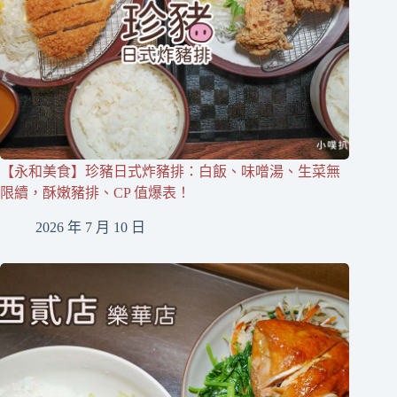
【永和美食】珍豬日式炸豬排：白飯、味噌湯、生菜無
限續，酥嫩豬排、CP 值爆表！
2026 年 7 月 10 日