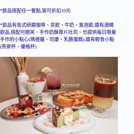
*飲品搭配任一餐點,皆可折扣10元
*飲品有各式研磨咖啡、茶飲、牛奶、氣泡飲,還有酒精
飲品,搭配可朗芙、手作奶酥厚片吐司、也提供每日限量
手作的小點心(瑪德蓮、司康、乳酪蛋糕),還有輕食小點
(燕麥杯、優格杯)