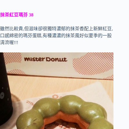
抹茶紅豆瑪芬 38
雖然比較貴,但滋味卻很獨特濃郁的抹茶香配上新鮮紅豆,
口感綿密的瑪芬蛋糕,有種濃濃的抹茶風好似夏季的一股
清流喔!!!