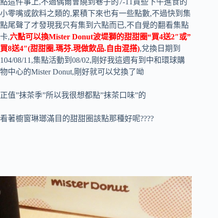
點這件事上,不過偶爾會繞到巷子的7-11買些下午進食的
小零嘴或飲料之類的,累積下來也有一些點數,不過快到集
點尾聲了才發現我只有集到六點而已,不自覺的翻看集點
卡,
六點可以換Mister Donut波堤獅的甜甜圈
“買4送2″或”
買8送4″(甜甜圈.瑪芬.現做飲品.自由混搭)
,兌換日期到
104/08/11,集點活動到08/02,剛好我這週有到中和環球購
物中心的Mister Donut,剛好就可以兌換了呦
正值”抹茶季”所以我很想都點”抹茶口味”的
看著櫥窗琳瑯滿目的甜甜圈該點那種好呢????