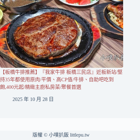
【板橋牛排推薦】『我家牛排 板橋三民店』近板新站/堅
持35年都使用原肉/平價、高CP值/牛排、自助吧吃到
飽,400元起/精緻主廚私房菜/聚餐首選
2025 年 10 月 28 日
版權 © 小噗扒飯 littlepu.tw