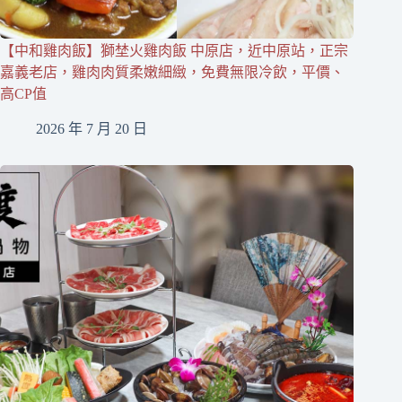
【中和雞肉飯】獅埜火雞肉飯 中原店，近中原站，正宗
嘉義老店，雞肉肉質柔嫩細緻，免費無限冷飲，平價、
高CP值
2026 年 7 月 20 日