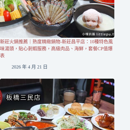
新莊火鍋推薦｜熟度精緻鍋物-新莊昌平店：10種特色風
味湯頭，貼心剝蝦服務，高級肉品、海鮮，套餐CP值爆
表
2026 年 4 月 21 日