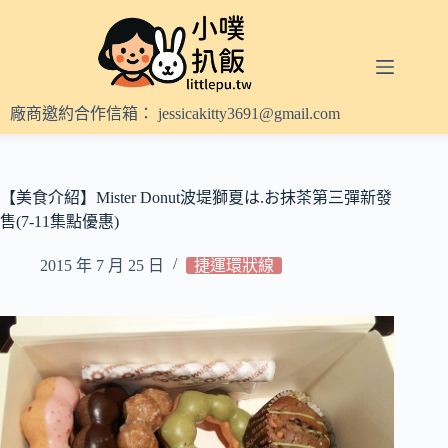
跳
至
主
要
內
廠商邀約合作信箱：
jessicakitty3691@gmail.com
容
【美食介紹】Mister Donut波堤獅夏は.お抹茶第三彈新發
售(7-11集點優惠)
2015 年 7 月 25 日
捷運環狀線