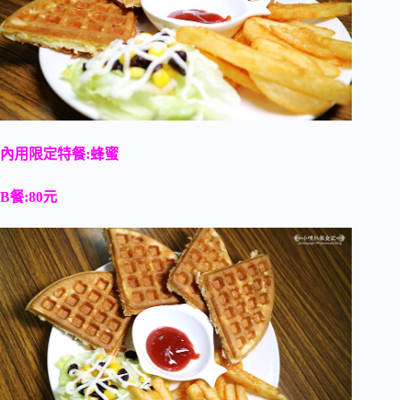
內用限定特餐:蜂蜜
B餐:80元