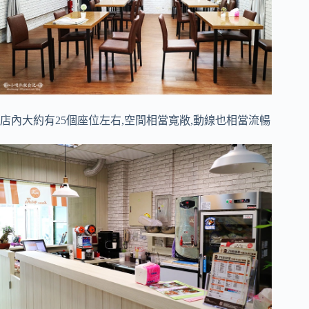
店內大約有25個座位左右,空間相當寬敞,動線也相當流暢