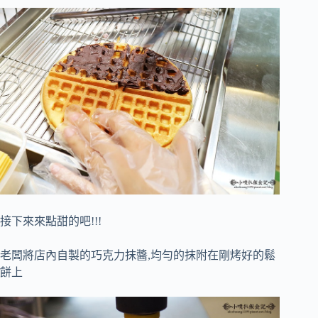
接下來來點甜的吧!!!
老闆將店內自製的巧克力抹醬,均勻的抹附在剛烤好的鬆
餅上