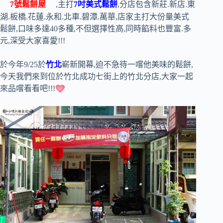
7號鬆餅屋
,主打
7吋美式鬆餅
,分店包含新莊.新店.東
湖.板橋.花蓮.永和.北車.碧潭.萬華,店家主打大份量美式
鬆餅,口味多達40多種,不但選擇性高,同時餡料也豐富.多
元,深受大家喜愛!!!
於今年9/25於
竹北
嶄新開幕,迫不急待一嚐他美味的鬆餅,
今天我們來到位於竹北成功七街上的竹北分店,大家一起
來品嚐看看吧!!!