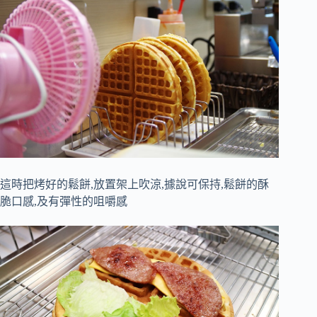
這時把烤好的鬆餅,放置架上吹涼,據說可保持,鬆餅的酥
脆口感,及有彈性的咀嚼感