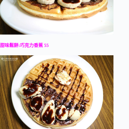
甜味鬆餅:巧克力香蕉 55