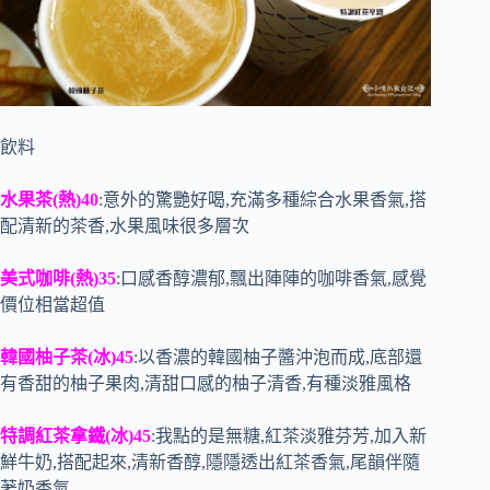
飲料
水果茶(熱)40
:意外的驚艷好喝,充滿多種綜合水果香氣,搭
配清新的茶香,水果風味很多層次
美式咖啡(熱)35
:口感香醇濃郁,飄出陣陣的咖啡香氣,感覺
價位相當超值
韓國柚子茶(冰)45
:以香濃的韓國柚子醬沖泡而成,底部還
有香甜的柚子果肉,清甜口感的柚子清香,有種淡雅風格
特調紅茶拿鐵(冰)45
:我點的是無糖,紅茶淡雅芬芳,加入新
鮮牛奶,搭配起來,清新香醇,隱隱透出紅茶香氣,尾韻伴隨
著奶香氣