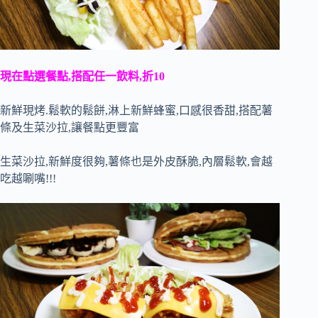
現在點選餐點,搭配任一飲料,折10
新鮮現烤.鬆軟的鬆餅,淋上新鮮蜂蜜,口感很香甜,搭配薯
條及生菜沙拉,讓餐點更豐富
生菜沙拉,新鮮度很夠,薯條也是外皮酥脆,內層鬆軟,會越
吃越唰嘴!!!