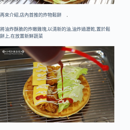
再來介紹,店內首推的炸物鬆餅
將油炸酥脆的炸嫩雞塊,以清新的油,油炸過瀝乾,置於鬆
餅上,在放置新鮮蔬菜