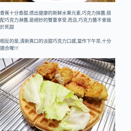
香蕉十分香甜,透出健康的新鮮水果元素,巧克力抹醬,搭
配巧克力淋醬,是絕妙的雙重享受,而且,巧克力醬不會過
於死甜
相反的是,清新爽口的淡甜巧克力口感,當作下午茶,十分
適合喔!!!