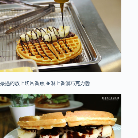
豪邁的放上切片香蕉,並淋上香濃巧克力醬