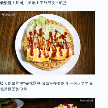
最後擺上起司片,並淋上美乃滋及番茄醬
這大份量的7吋美式鬆餅,份量實在很彭湃,一個大男生,都
覺得相當夠份量