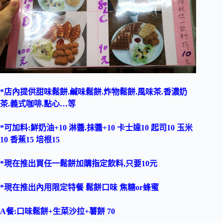
*店內提供甜味鬆餅.鹹味鬆餅.炸物鬆餅.風味茶.香濃奶
茶.義式咖啡.點心…等
*可加料:鮮奶油+10 淋醬.抹醬+10 卡士達10 起司10 玉米
10 香蕉15 培根15
*現在推出買任一鬆餅加購指定飲料,只要10元
*現在推出內用限定特餐 鬆餅口味 焦糖or蜂蜜
A餐:口味鬆餅+生菜沙拉+薯餅 70