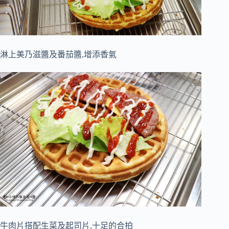
淋上美乃滋醬及番茄醬,增添香氣
牛肉片搭配生菜及起司片,十足的合拍