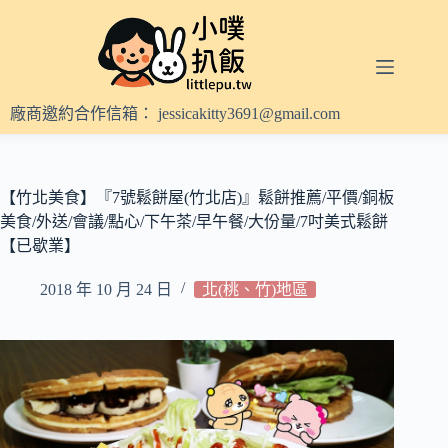
跳
至
主
要
內
廠商邀約合作信箱：
jessicakitty3691@gmail.com
容
【竹北美食】『7號鬆餅屋(竹北店)』鬆餅推薦/平價/銅板
美食/外送/會議/點心/下午茶/早午餐/大份量/7吋美式鬆餅
【已歇業】
2018 年 10 月 24 日
北(桃、竹)地區