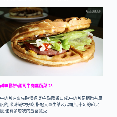
鹹味鬆餅:起司牛肉堡蔬菜 75
牛肉片有事先醃漬過,帶有點醺香口感,牛肉片是稍微有厚
度的,滋味鹹香好吃,搭配大量生菜及起司片,十足的飽足
感,也有多層次的豐富感受