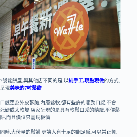
7號鬆餅屋,與其他店不同的是,以
純手工,現點現做
的方式,
呈現
美味的7吋鬆餅
口感更為外皮酥脆,內層鬆軟,卻有些許的嚼勁口感,不會
死硬或太軟塌,店家呈現的是具有軟鬆口感的精緻.平價鬆
餅,而且價位只需銅板價
同時,大份量的鬆餅,更讓人有十足的飽足感,可以當正餐.