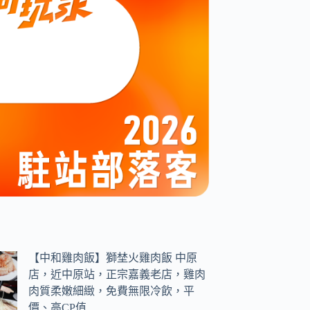
【中和雞肉飯】獅埜火雞肉飯 中原
店，近中原站，正宗嘉義老店，雞肉
肉質柔嫩細緻，免費無限冷飲，平
價、高CP值