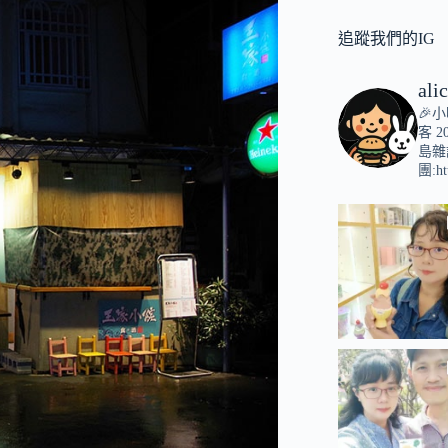
追蹤我們的IG
ali
🎉
客
2
島雜
團:ht