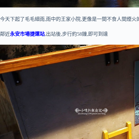
今天下起了毛毛細雨,雨中的王家小院,更像是一間不食人間煙火的
鄰近
永安市場捷運站
,出站後,步行約58鐘,即可到達