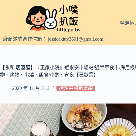
跳
至
主
精選懶
要
內
廠商邀約合作信箱：
jessicakitty3691@gmail.com
容
【永和 居酒屋】『王家小院』近永安市場站/近樂華夜市/海尼根鮮
物、烤物、串燒、飯食/小酌、宵夜【已歇業】
2020 年 11 月 3 日
捷運中和新蘆線