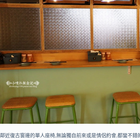
鄰近復古窗邊的單人座椅,無論獨自前來或是情侶約會,都蠻不錯