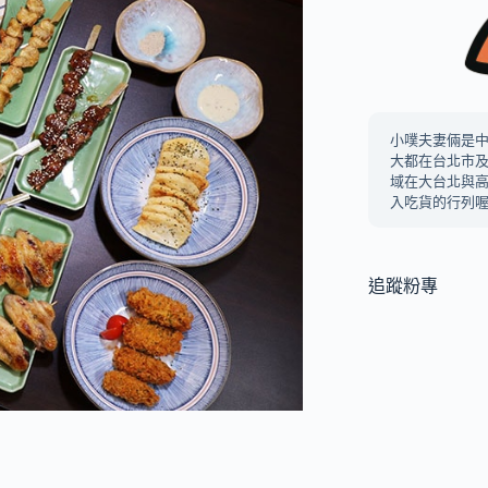
小噗夫妻倆是
大都在台北市
域在大台北與
入吃貨的行列喔
追蹤粉專