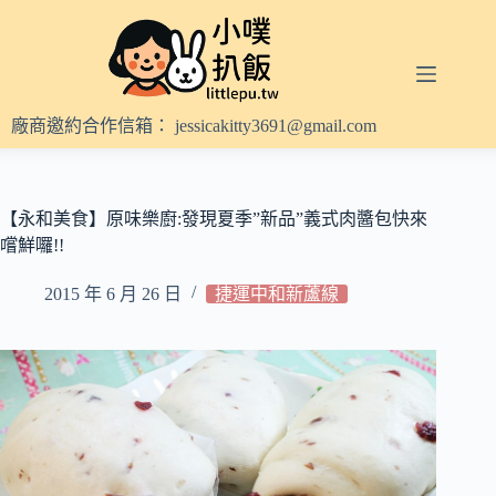
跳
至
主
要
內
廠商邀約合作信箱：
jessicakitty3691@gmail.com
容
【永和美食】原味樂廚:發現夏季”新品”義式肉醬包快來
嚐鮮囉!!
2015 年 6 月 26 日
捷運中和新蘆線