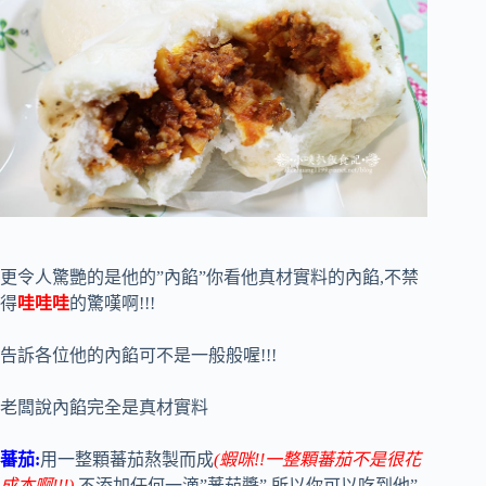
更令人驚艷的是他的”內餡”你看他真材實料的內餡,不禁
得
哇哇哇
的驚嘆啊!!!
告訴各位他的內餡可不是一般般喔!!!
老闆說內餡完全是真材實料
蕃茄:
用一整顆蕃茄熬製而成
(蝦咪!!一整顆蕃茄不是很花
成本啊!!!)
,不添加任何一滴”蕃茄醬”,所以你可以吃到他”