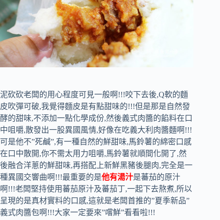
泥砍砍老闆的用心程度可見一般啊!!!咬下去後,Q軟的麵
皮吹彈可破,我覺得麵皮是有點甜味的!!!但是那是自然發
酵的甜味,不添加一點化學成份,然後義式肉醬的餡料在口
中咀嚼,散發出一股異國風情,好像在吃義大利肉醬麵啊!!!
可是他不”死鹹”,有一種自然的鮮甜味,馬鈴薯的綿密口感
在口中散開,你不需太用力咀嚼,馬鈴薯就順間化開了,然
後融合洋蔥的鮮甜味,再搭配上新鮮黑豬後腿肉,完全是一
種異國交響曲啊!!!最重要的是
他有湯汁
是蕃茄的原汁
啊!!!老闆堅持使用蕃茄原汁及蕃茄丁,一起下去熬煮,所以
呈現的是真材實料的口感,這就是老闆首推的”夏季新品”
義式肉醬包啊!!!大家一定要來”嚐鮮”看看啦!!!