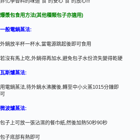
非化學香料的味道”食”的安心”食”的放心!!!
爆漿包食用方法(其他種類包子亦適用)
一般電鍋蒸法:
外鍋放半杯一杯水,當電源跳起後即可食用
若沒有馬上吃,外鍋得再加水,避免包子水份流失變得乾硬
瓦斯爐蒸法:
用電鍋蒸法,待外鍋水沸騰後,轉至中小火蒸1015分鐘即
可
微波爐蒸法:
包子上可放一張沾濕的餐巾紙,然後加熱50秒90秒
包子底部有熱即可