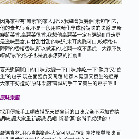
因為家裡有”茹素”的家人,所以我總會買幾個”素包”回去,
他的素包很香,不是一般用味精化學成份調味的味道,是新
鮮蔬菜香,高麗菜很香,我想他高麗菜一定有選過!!!香菇更
是滋味豐富,有甘甜甘甜的味道,木耳爽脆可口,咬嚼後有
陣陣的香椿香味,所以做素的,老闆一樣不馬虎…大家不妨
嚐試”素”的包子也是夏季涼爽的推薦!!!
夏天避開膩口的口味,改變一下口味,換吃一下”健康”又”養
生”的包子,現在面臨食安問題,給家人健康又養生的選擇,
大家不妨造訪”原味樂廚”嘗試純手工又養生的包子吧!!!
原味樂廚
採用傳統手工麵皮搭配天然食尚的口味完全不添加香精
調味,讓大家重新認識.品嚐,新潮”蒸”食尚手感麵食!!!
嚴選食材,用心自製餡料大家可以品嚐到食物原質原味,而