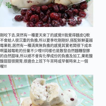
剛咬下去,突然有一種夏天來了的感覺!!!我覺得麵皮Q軟
不會給人很沉重的負擔,所以夏季吃剛剛好,搭配新鮮蔓越
莓果乾,居然有一種清爽無負擔的感覺其實老闆很下成本
啊蔓越莓乾的份量不少哩!!!同樣也是散發自然麵糰發酵
的自然甜味,所以絕不會有化學成份的負擔及加工,果乾酸
酸甜甜很開胃,很適合上班下午茶時或早餐時來上一個
喔!!!