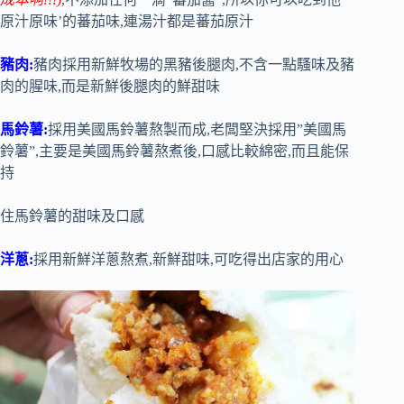
原汁原味’的蕃茄味,連湯汁都是蕃茄原汁
豬肉:
豬肉採用新鮮牧場的黑豬後腿肉,不含一點騷味及豬
肉的腥味,而是新鮮後腿肉的鮮甜味
馬鈴薯:
採用美國馬鈴薯熬製而成,老闆堅決採用”美國馬
鈴薯”,主要是美國馬鈴薯熬煮後,口感比較綿密,而且能保
持
住馬鈴薯的甜味及口感
洋蔥:
採用新鮮洋蔥熬煮,新鮮甜味,可吃得出店家的用心