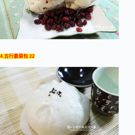
4.五行素菜包 22