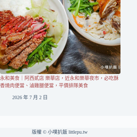
永和美食｜阿西貳店 樂華店，近永和樂華夜市，必吃酥
香燒肉便當、滷雞腿便當，平價排隊美食
2026 年 7 月 2 日
版權 © 小噗扒飯 littlepu.tw