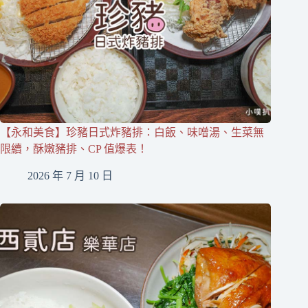
【永和美食】珍豬日式炸豬排：白飯、味噌湯、生菜無
限續，酥嫩豬排、CP 值爆表！
2026 年 7 月 10 日