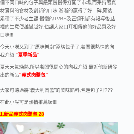
個不同口味的包子與饅頭慢慢得打開了市場,而秉持著真
材實料的食材及創新的口味,漸漸的贏得了好口碑,爾後,
累積了不少老主顧,慢慢的TVBS及壹週刊都有報導後,店
裡的生意便越變越好,也讓大家口耳相傳他的好品質及好
口味!!!
今天小噗又到了”原味樂廚”添購包子了,老闆很熱情的向
我介紹,
“夏季新品”
夏天天氣燥熱,所以老闆很開心的向我介紹,最近他新研發
出的新品
“義式肉醬包”
大家可聽過將”義大利肉醬”的美味餡料,包進包子裡???
在此小噗可是熱情推薦喔!!!!
1.新品義式肉醬包 28