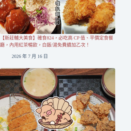
【新莊輔大美食】確食824，必吃高 CP 值、平價定食餐
廳，內用紅茶暢飲，白飯/湯免費續加乙次！
2026 年 7 月 16 日