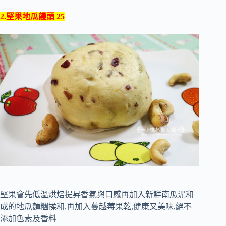
2.堅果地瓜饅頭 25
堅果會先低溫烘焙提昇香氣與口感再加入新鮮南瓜泥和
成的地瓜麵糰揉和,再加入蔓越莓果乾,健康又美味,絕不
添加色素及香料