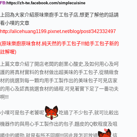
FB:
https://zh-tw.facebook.com/simplecuisine
上回為大家介紹原味樂廚手工包子店,想更了解他的話請
看小噗的文章
http://alicehuang1199.pixnet.net/blog/post/342332497
(原味樂廚原味食材.純天然的手工包子!!!給手工包子新的
註解喔)
上篇文章介紹了開店老闆的創業心酸史,及如何用心及呵
護的將真材實料的食材做出超美味的手工包子,從精緻食
材的挑選到每一顆均用手工製作出的美味包子可見店家
的用心及認真挑選食材的過程,可見著實下足了一番功夫
啊!!!
小噗可是包子老饕呢
吃過了不少包子,就可比較出
機器作的與用心手工製作出的包子,麵皮的Q軟程度及咀
嚼中的嚼勁,就是有所不同啊!!!因此我怎可放過
這