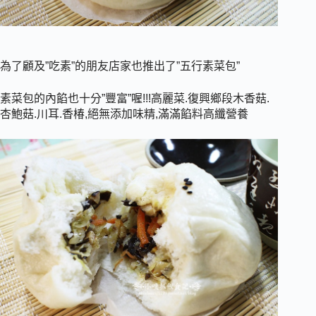
為了顧及”吃素”的朋友店家也推出了”五行素菜包”
素菜包的內餡也十分”豐富”喔!!!高麗菜.復興鄉段木香菇.
杏鮑菇.川耳.香椿,絕無添加味精,滿滿餡料高纖營養