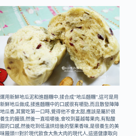
運用新鮮地瓜泥和進麵糰中,揉合成”地瓜麵糰”,這可是用
新鮮地瓜做成,揉進麵糰中的口感很有嚼勁,而且散發陣陣
地瓜香,其實吃第一口時,覺得他不會太甜,應該是屬於很
養生的饅頭,然後一直咀嚼後,會咬到蔓越莓果肉,有點酸
甜的口感,然後吃到低溫烘焙後的堅果香味,是很養生的美
味饅頭!!!對於現代飲食大魚大肉的現代人,這道健康取向