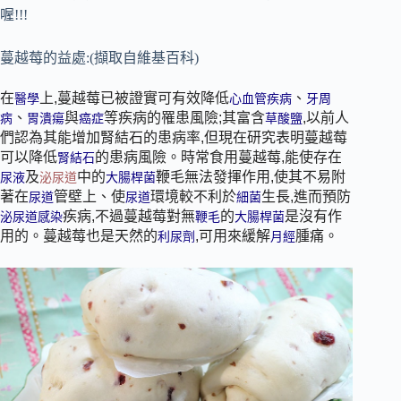
喔!!!
蔓越莓的益處:(擷取自維基百科)
在
上,蔓越莓已被證實可有效降低
、
醫學
心血管疾病
牙周
、
與
等疾病的罹患風險
;其富含
,以前人
病
胃潰瘍
癌症
草酸鹽
們認為其能增加腎結石的患病率
,但現在研究表明蔓越莓
可以降低
的患病風險
。時常食用蔓越莓,能使存在
腎結石
及
中的
鞭毛無法發揮作用,使其不易附
尿液
泌尿道
大腸桿菌
著在
管壁上、使
環境較不利於
生長,進而預防
尿道
尿道
細菌
疾病
,不過蔓越莓對無
的
是沒有作
泌尿道感染
鞭毛
大腸桿菌
用的。蔓越莓也是天然的
,可用來緩解
腫痛。
利尿劑
月經