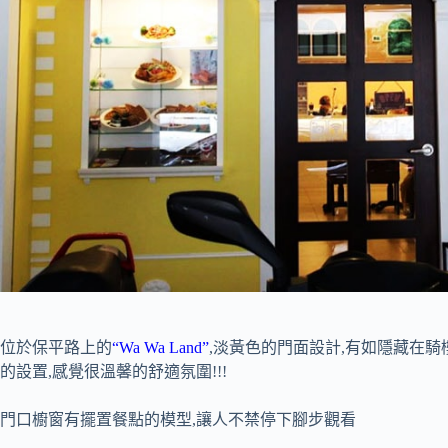
位於保平路上的
“Wa Wa Land”
,淡黃色的門面設計,有如隱藏在騎
的設置,感覺很溫馨的舒適氛圍!!!
門口櫥窗有擺置餐點的模型,讓人不禁停下腳步觀看