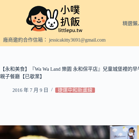
跳
至
主
精選懶
要
內
廠商邀約合作信箱：
jessicakitty3691@gmail.com
容
【永和美食】『Wa Wa Land 樂園 永和保平店』兒童城堡裡的早午
親子餐廳【已歇業】
2016 年 7 月 9 日
捷運中和新蘆線