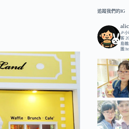
追蹤我們的IG
ali
🎉
客
2
島雜
團:ht