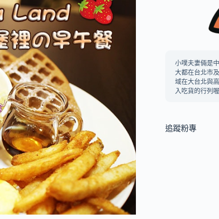
小噗夫妻倆是
大都在台北市
域在大台北與
入吃貨的行列喔
追蹤粉專