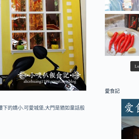
Lo
愛食記
樓下的嬌小.可愛城堡,大門是猶如童話般