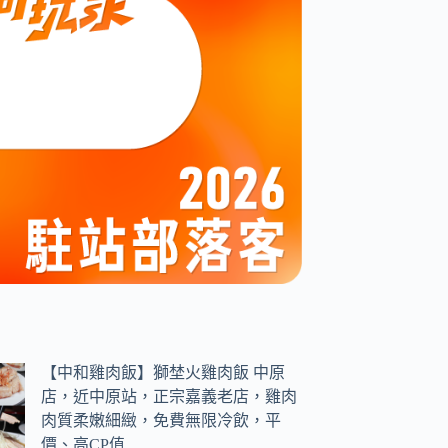
【中和雞肉飯】獅埜火雞肉飯 中原
店，近中原站，正宗嘉義老店，雞肉
肉質柔嫩細緻，免費無限冷飲，平
價、高CP值