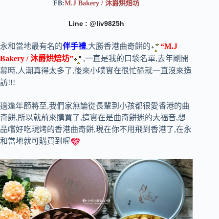
FB:
M.J Bakery / 沐爵烘焙坊
Line : @liv9825h
永和當地最有名的
伴手禮
,大勝香港曲奇餅的
“M.J
Bakery / 沐爵烘焙坊”
,一直是我的口袋名單,去年剛開
幕時,人潮真得太多了,後來小噗實在很忙碌就一直沒來造
訪!!!
適逢年節將至,我們家無論從長輩到小孩都很愛香港的曲
奇餅,所以就前來購買了,這實在是曲奇餅迷的大福音,想
品嚐好吃現烤的香港曲奇餅,現在你不用飛到香港了,在永
和當地就可購買到喔