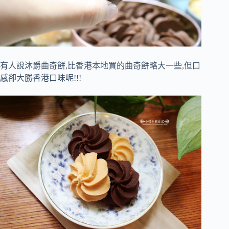
有人說沐爵曲奇餅,比香港本地買的曲奇餅略大一些,但口
感卻大勝香港口味呢!!!