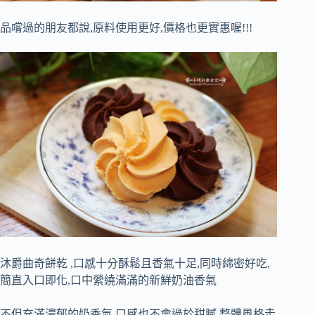
品嚐過的朋友都說,原料使用更好,價格也更實惠喔!!!
沐爵曲奇餅乾 ,口感十分酥鬆且香氣十足,同時綿密好吃,
簡直入口即化,口中縈繞滿滿的新鮮奶油香氣
不但充滿濃郁的奶香氣,口感也不會過於甜膩,整體風格走