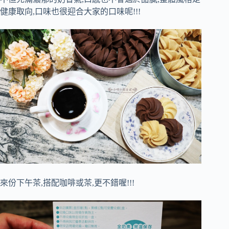
健康取向,口味也很迎合大家的口味呢!!!
來份下午茶,搭配咖啡或茶,更不錯喔!!!