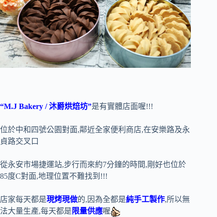
“M.J Bakery / 沐爵烘焙坊”
是有實體店面喔!!!
位於中和四號公園對面,鄰近全家便利商店,在安樂路及永
貞路交叉口
從永安市場捷運站,步行而來約7分鐘的時間,剛好也位於
85度C對面,地理位置不難找到!!!
店家每天都是
現烤現做
的,因為全都是
純手工製作
,所以無
法大量生產,每天都是
限量供應
喔