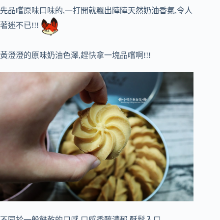
先品嚐原味口味的,一打開就飄出陣陣天然奶油香氣,令人
著迷不已!!!
黃澄澄的原味奶油色澤,趕快拿一塊品嚐啊!!!
不同於一般餅乾的口感,口感香醇濃郁,酥鬆入口