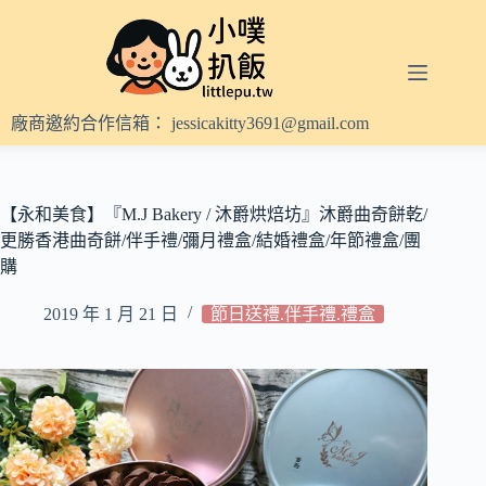
跳
至
主
要
內
廠商邀約合作信箱：
jessicakitty3691@gmail.com
容
【永和美食】『M.J Bakery / 沐爵烘焙坊』沐爵曲奇餅乾/
更勝香港曲奇餅/伴手禮/彌月禮盒/結婚禮盒/年節禮盒/團
購
2019 年 1 月 21 日
節日送禮.伴手禮.禮盒