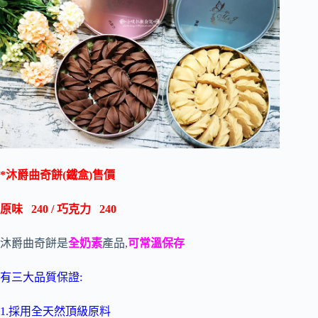
*
沐爵曲奇餅(
鐵盒)售價
原味
240 /
巧克力
240
沐爵曲奇餅是
全奶素
產品,
可常溫保存
有三大品質保證:
1.採用全天然頂級原料