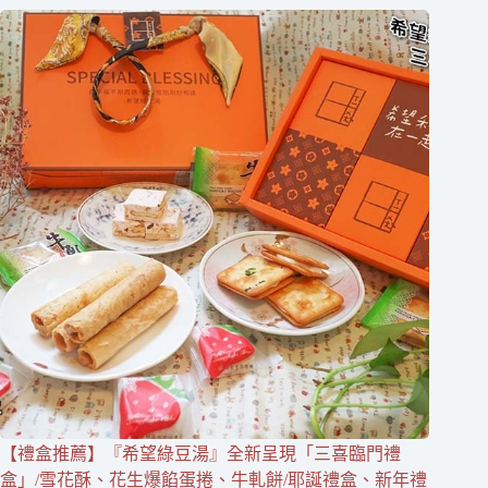
【禮盒推薦】『希望綠豆湯』全新呈現「三喜臨門禮
盒」/雪花酥、花生爆餡蛋捲、牛軋餅/耶誕禮盒、新年禮