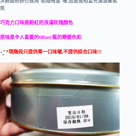
沐爵曲奇餅也做為”結婚禮盒”喔,這感覺相當充滿溫馨氣
氛
巧克力口味是粉紅的浪滿玫瑰顏色
原味是令人喜愛的tiffany藍的戀愛色彩
*現階段只提供單一口味喔,不提供綜合口味!!!