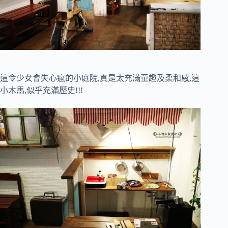
這令少女會失心瘋的小庭院,真是太充滿童趣及柔和感,這
小木馬,似乎充滿歷史!!!