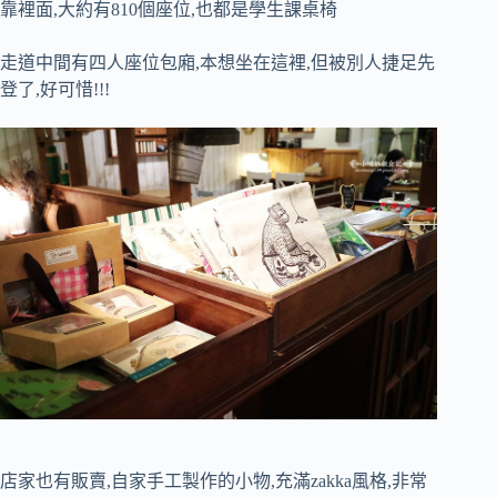
靠裡面,大約有810個座位,也都是學生課桌椅
走道中間有四人座位包廂,本想坐在這裡,但被別人捷足先
登了,好可惜!!!
店家也有販賣,自家手工製作的小物,充滿zakka風格,非常