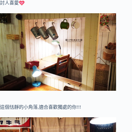
討人喜愛
這個恬靜的小角落,適合喜歡獨處的你!!!