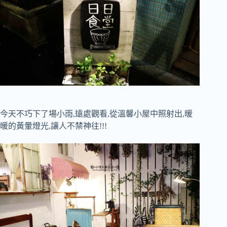
今天不巧下了場小雨,遠處觀看,從溫馨小屋中照射出,暖
暖的黃暈燈光,讓人不禁神往!!!