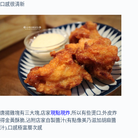
口感很清新
唐揚雞塊有三大塊,店家
現點現炸
,所以有些燙口,外皮炸
得金黃酥脆,沾附店家自製醬汁(有點像美乃滋加胡麻醬
汁),口感極富層次感