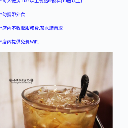
*每人低消 100 以上餐點or飲料(10歲以上)
*勿攜帶外食
*店內不收取服務費,茶水請自取
*店內提供免費WiFi