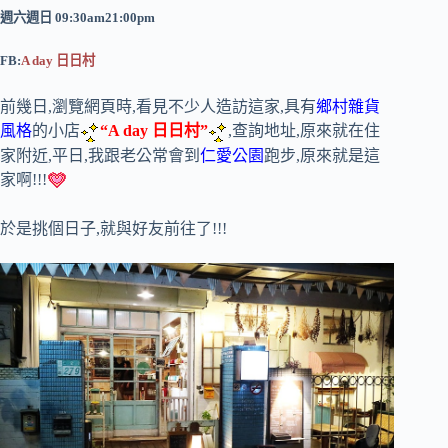
週六週日 09:30am21:00pm
FB:
A day 日日村
前幾日,瀏覽網頁時,看見不少人造訪這家,具有
鄉村雜貨
風格
的小店
“A day 日日村”
,查詢地址,原來就在住
家附近,平日,我跟老公常會到
仁愛公園
跑步,原來就是這
家啊!!!
於是挑個日子,就與好友前往了!!!