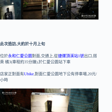
此次造訪,大約於十月上旬
位於
永和仁愛公園
對面,交通上,從
捷運頂溪站1號
出口,搭
乘 橘3(車程約35分鐘),於仁愛公園站下車
店家正對面有
Ubike
,對面仁愛公園地下公有停車場,20元/
小時