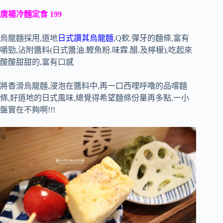
唐楊冷麵定食 199
烏龍麵採用,道地
日式讚其烏龍麵
,Q軟.彈牙的麵條,富有
嚼勁,沾附醬料(日式醬油.鰹魚粉.味霖.醋.及檸檬),吃起來
酸酸甜甜的,富有口感
將香滑烏龍麵,浸泡在醬料中,再一口西哩呼嚕的品嚐麵
條,好道地的日式風味,總覺得希望麵條份量再多點,一小
盤實在不夠啊!!!