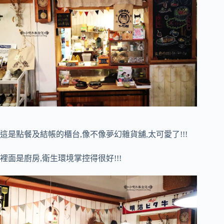
這是點餐及結帳的櫃台,像不像夢幻雜貨舖,太可愛了!!!
裡面是廚房,衛生環境掌控得很好!!!