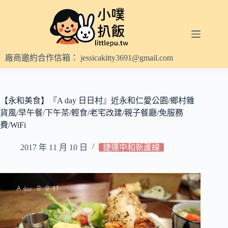
跳
至
主
要
內
廠商邀約合作信箱：
jessicakitty3691@gmail.com
容
【永和美食】『A day 日日村』近永和仁愛公園/鄉村雜
貨風/早午餐/下午茶/輕食/老宅改建/親子餐廳/免服務
費/WiFi
2017 年 11 月 10 日
捷運中和新蘆線