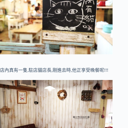
店內真有一隻,駐店貓店長,剛進去時,他正享受晚餐呢!!!