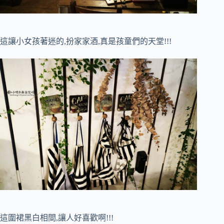
這讓小女孩著迷的,扮家家酒,真是孩童們的天堂!!!
這圍裙黑白相間,讓人好喜歡啊!!!