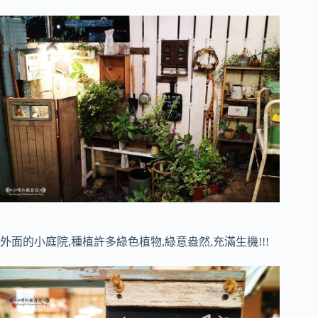
外面的小庭院,種植許多綠色植物,綠意盎然,充滿生機!!!