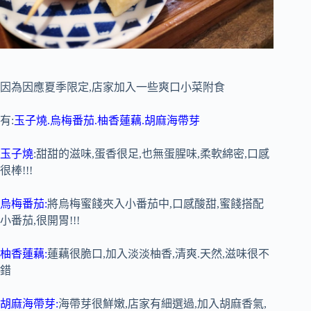
因為因應夏季限定,店家加入一些爽口小菜附食
有:
玉子燒.烏梅番茄.柚香蓮藕.胡麻海帶芽
玉子燒
:甜甜的滋味,蛋香很足,也無蛋腥味,柔軟綿密,口感
很棒!!!
烏梅番茄:
將烏梅蜜餞夾入小番茄中,口感酸甜,蜜餞搭配
小番茄,很開胃!!!
柚香蓮藕:
蓮藕很脆口,加入淡淡柚香,清爽.天然,滋味很不
錯
胡麻海帶芽:
海帶芽很鮮嫩,店家有細選過,加入胡麻香氣,