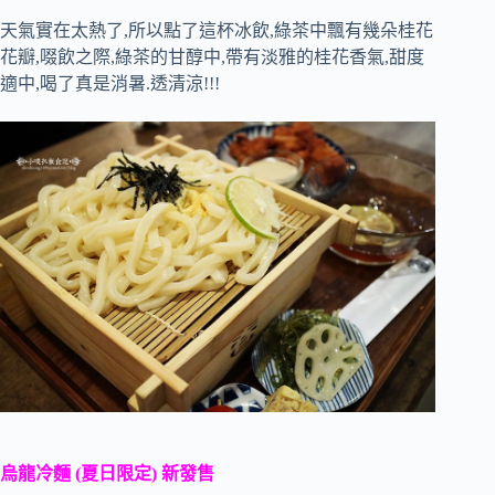
天氣實在太熱了,所以點了這杯冰飲,綠茶中飄有幾朵桂花
花瓣,啜飲之際,綠茶的甘醇中,帶有淡雅的桂花香氣,甜度
適中,喝了真是消暑.透清涼!!!
烏龍冷麵 (夏日限定) 新發售