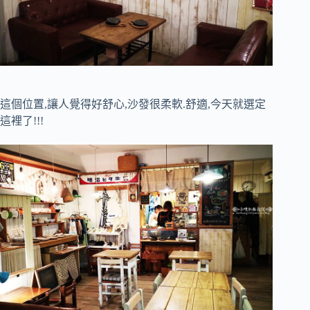
這個位置,讓人覺得好舒心,沙發很柔軟.舒適,今天就選定
這裡了!!!