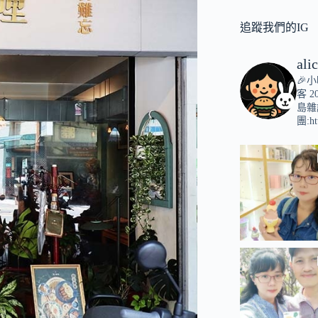
追蹤我們的IG
ali
🎉
客
2
島雜
團:ht