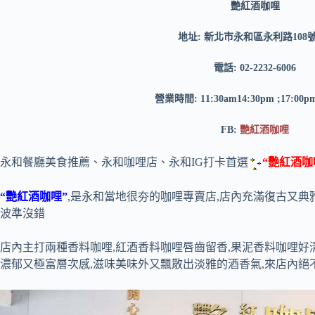
艷紅酒咖哩
地址: 新北市永和區永利路108
電話: 02-2232-6006
營業時間: 11:30am14:30pm ;17:00p
FB:
艷紅酒咖哩
永和餐廳美食推薦、永和咖哩店、永和IG打卡首選
“艷紅酒咖
“艷紅酒咖哩”
,是永和當地很夯的咖哩專賣店,店內充滿復古又典
波準沒錯
店內主打兩種香料咖哩,紅酒香料咖哩唇齒留香,果泥香料咖哩好
濃郁又極富層次感,滋味美味外又飄散出淡雅的酒香氣,來店內絕