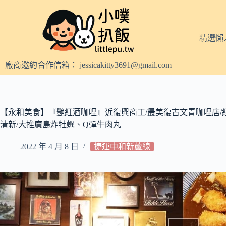
跳
至
主
精選懶
要
內
廠商邀約合作信箱：
jessicakitty3691@gmail.com
容
【永和美食】『艷紅酒咖哩』近復興商工/最美復古文青咖哩店/
清新/大推廣島炸牡蠣、Q彈牛肉丸
2022 年 4 月 8 日
捷運中和新蘆線