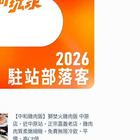
【中和雞肉飯】獅埜火雞肉飯 中原
店，近中原站，正宗嘉義老店，雞肉
肉質柔嫩細緻，免費無限冷飲，平
價、高CP值