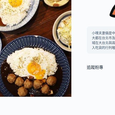
小噗夫妻倆是
大都在台北市
域在大台北與
入吃貨的行列喔
追蹤粉專