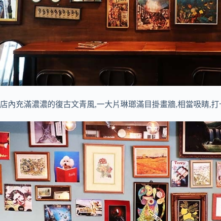
店內充滿濃濃的復古文青風,一大片琳瑯滿目掛畫牆,相當吸睛,