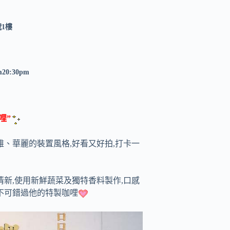
號1樓
m20:30pm
哩”
雅、華麗的裝置風格,好看又好拍,打卡一
清新,使用新鮮蔬菜及獨特香料製作,口感
不可錯過他的特製咖哩