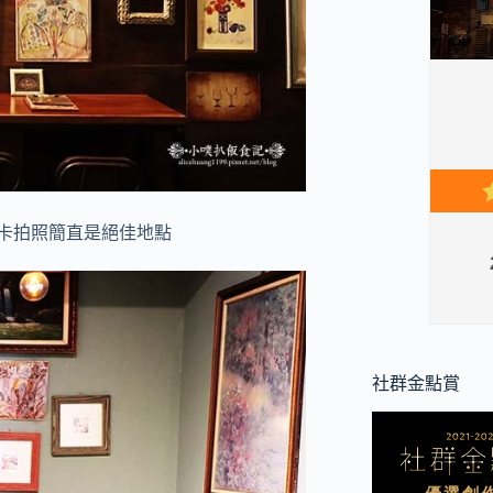
打卡拍照簡直是絕佳地點
社群金點賞