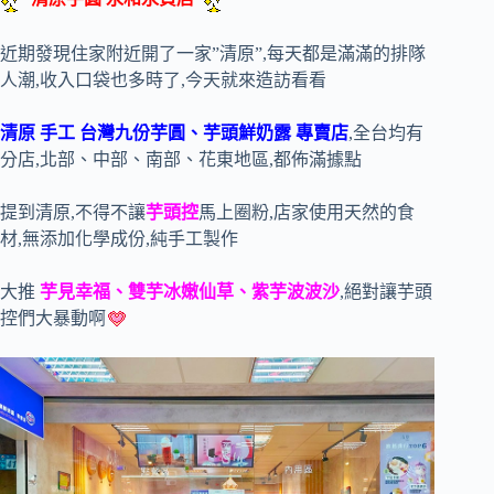
近期發現住家附近開了一家”清原”,每天都是滿滿的排隊
人潮,收入口袋也多時了,今天就來造訪看看
清原 手工 台灣九份芋圓、芋頭鮮奶露 專賣店
,全台均有
分店,北部、中部、南部、花東地區,都佈滿據點
提到清原,不得不讓
芋頭控
馬上圈粉,店家使用天然的食
材,無添加化學成份,純手工製作
大推
芋見幸福、雙芋冰嫩仙草、紫芋波波沙
,絕對讓芋頭
控們大暴動啊