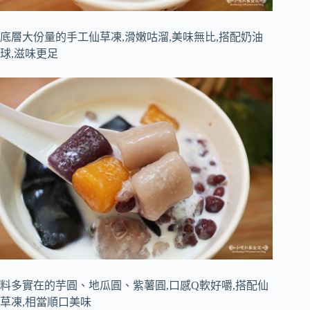
底層大份量的手工仙草凍,滑嫩咕溜,美味無比,搭配奶油
球,滋味更足
料多實在的芋圓、地瓜圓、紫薯圓,口感Q軟好嚼,搭配仙
草凍,相當順口美味