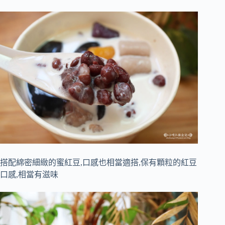
搭配綿密細緻的蜜紅豆,口感也相當適搭,保有顆粒的紅豆
口感,相當有滋味