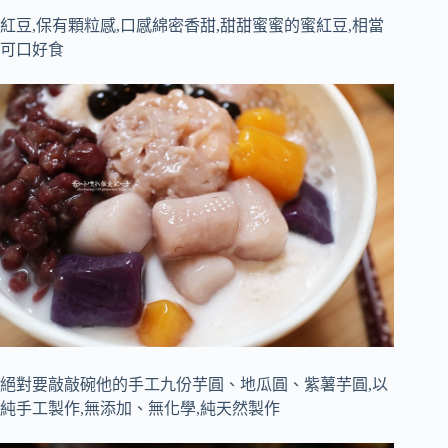
紅豆,保有顆粒感,口感綿密香甜,甜甜蜜蜜的蜜紅豆,相當
可口好食
絕對要敲敲碗他的手工九份芋圓、地瓜圓、紫薯芋圓,以
純手工製作,無添加、無化學,純天然製作