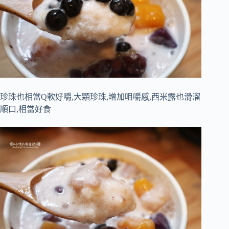
珍珠也相當Q軟好嚼,大顆珍珠,增加咀嚼感,西米露也滑溜
順口,相當好食