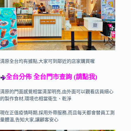
清原全台均有據點,大家可到鄰近的店家購買喔
全台分佈
全台門市查詢
(
請點我
)
清原的門面感覺相當清潔明亮,由外面可以觀看店員細心
的製作食材,環境也相當衛生、乾淨
現在正值疫情時期,採用外帶服務,而且每天都會替員工測
量體溫,告知大家,讓顧客安心