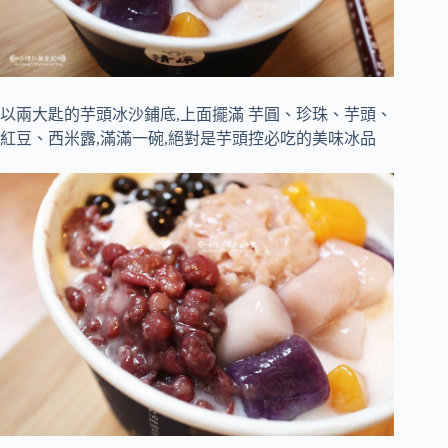
以兩大匙的芋頭冰沙鋪底,上面擺滿 芋圓、珍珠、芋頭、
紅豆、西米露,滿滿一碗,絕對是芋頭控必吃的美味冰品