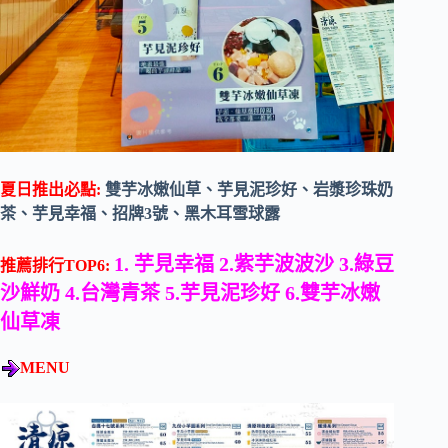
夏日推出必點:
雙芋冰嫩仙草、芋見泥珍好、岩漿珍珠奶
茶、芋見幸福、招牌3號、黑木耳雪球露
1. 芋見幸福 2.紫芋波波沙 3.綠豆
推薦排行TOP6:
沙鮮奶 4.台灣青茶 5.芋見泥珍好 6.雙芋冰嫩
仙草凍
MENU