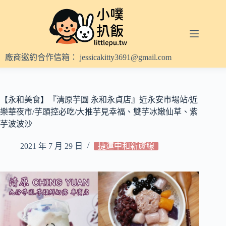
跳
至
主
要
內
廠商邀約合作信箱：
jessicakitty3691@gmail.com
容
【永和美食】『清原芋圓 永和永貞店』近永安市場站/近
樂華夜市/芋頭控必吃/大推芋見幸福、雙芋冰嫩仙草、紫
芋波波沙
2021 年 7 月 29 日
捷運中和新蘆線