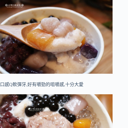
口感Q軟彈牙,好有嚼勁的咀嚼感,十分大愛