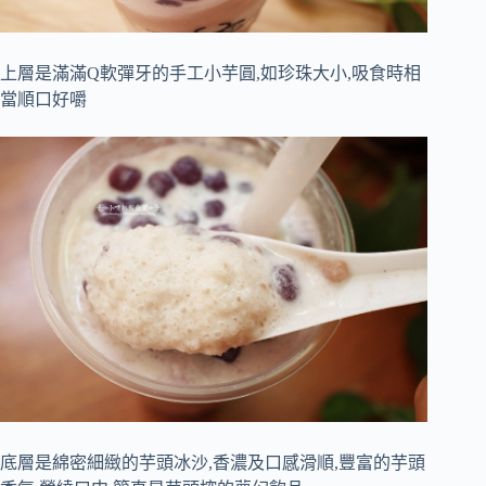
上層是滿滿Q軟彈牙的手工小芋圓,如珍珠大小,吸食時相
當順口好嚼
底層是綿密細緻的芋頭冰沙,香濃及口感滑順,豐富的芋頭