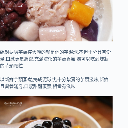
絕對要讓芋頭控大讚的就是他的芋泥球,不但十分具有份
量,口感更是綿密,充滿濃郁的芋頭香氣,還可以吃到塊狀
的芋頭顆粒
以新鮮芋頭蒸煮,搗成泥球狀,十分紮實的芋頭滋味,新鮮
且營養滿分,口感甜甜蜜蜜,相當有滋味