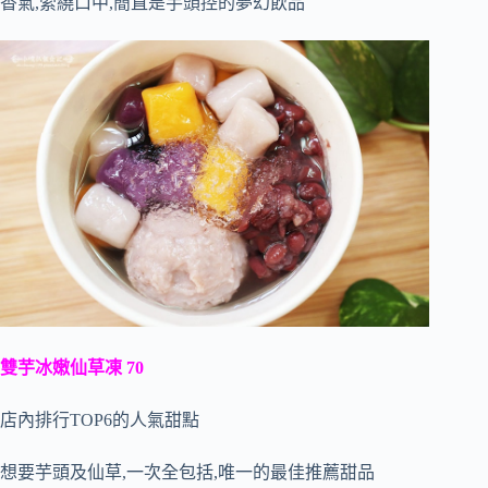
香氣,縈繞口中,簡直是芋頭控的夢幻飲品
雙芋冰嫩仙草凍 70
店內排行TOP6的人氣甜點
想要芋頭及仙草,一次全包括,唯一的最佳推薦甜品