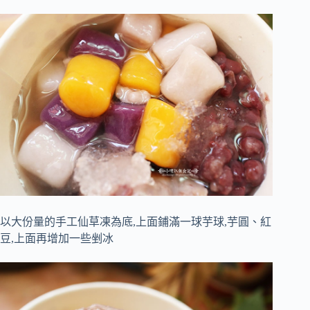
以大份量的手工仙草凍為底,上面鋪滿一球芋球,芋圓、紅
豆,上面再增加一些剉冰