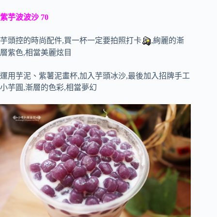
紫芋波波沙 70
芋頭控的時尚配件,買一杯一定要拍照打卡
,絢麗的漸
層紫色,相當美麗炫目
運用芋泥、紫薯泥畫杯,加入芋頭冰沙,最後加入招牌手工
小芋圓,漸層的色彩,相當夢幻