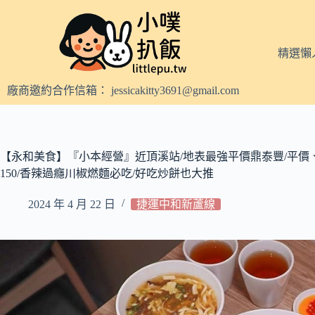
跳
至
主
精選懶
要
內
廠商邀約合作信箱：
jessicakitty3691@gmail.com
容
【永和美食】『小本經營』近頂溪站/地表最強平價鼎泰豐/平價
150/香辣過癮川椒燃麵必吃/好吃炒餅也大推
2024 年 4 月 22 日
捷運中和新蘆線