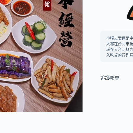
小噗夫妻倆是
大都在台北市
域在大台北與
入吃貨的行列喔
追蹤粉專