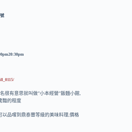
5號
0pm20:30pm
ll_0115/
名很有意思就叫做”小本經營”飯麵小館,
驚豔的程度
可以品嚐到鼎泰豐等級的美味料理,價格