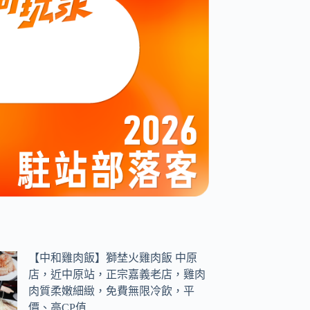
【中和雞肉飯】獅埜火雞肉飯 中原
店，近中原站，正宗嘉義老店，雞肉
肉質柔嫩細緻，免費無限冷飲，平
價、高CP值