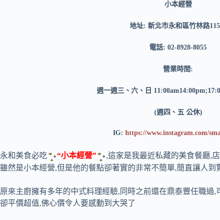
小本經營
地址: 新北市永和區竹林路11
電話: 02-8928-8055
營業時間:
週一週三、六、日 11:00am14:00pm;17:0
(週四、五 公休)
IG:
https://www.instagram.com/sma
永和美食必吃
“小本經營”
,這家是我最近私藏的美食餐廳,店
雖然是小本經營,但是他的餐點卻著實的非常不簡單,簡直讓人到
原來主廚擁有多年的中式料理經驗,同時之前還在鼎泰豐任職過,
卻平價超值,佛心價令人要感動到大哭了