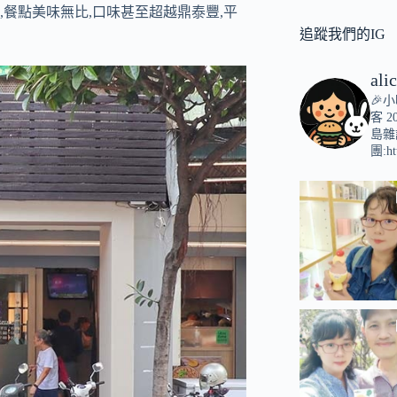
餐點美味無比,口味甚至超越鼎泰豐,平
追蹤我們的IG
ali
🎉
客
2
島雜
團:ht