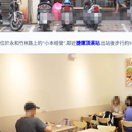
位於永和竹林路上的”小本經營”,鄰近
捷運頂溪站
,出站後步行約9