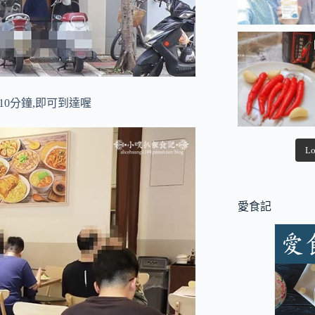
10分鐘,即可到達喔
Lo
愛食記