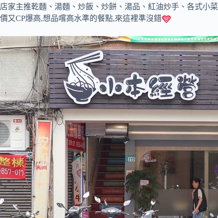
店家主推乾麵、湯麵、炒飯、炒餅、湯品、紅油炒手、各式小菜,
價又CP爆高,想品嚐高水準的餐點,來這裡準沒錯