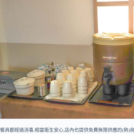
餐具都經過消毒,相當衛生安心,店內也提供免費無限供應的(熱)烏