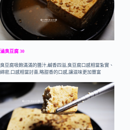
滷臭豆腐 30
臭豆腐吸飽滿滿的醬汁,鹹香四溢,臭豆腐口感相當紮實、
綿密,口感相當討喜,略甜香的口感,讓滋味更加豐富