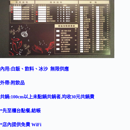
內用:白飯、飲料、冰沙 無限供應
外帶:附飲品
共鍋:100cm以上未點鍋共鍋者,均收30元共鍋費
*先至櫃台點餐,結帳
*店內提供免費 WiFi