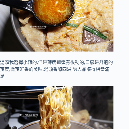
湯頭我選擇小辣的,但是辣度還蠻有後勁的,口感是舒適的
辣度,微辣鮮香的美味,湯頭香醇四溢,讓人品嚐得相當滿
足