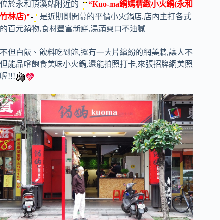
位於永和頂溪站附近的
“Kuo-ma鍋媽精緻小火鍋(永和
竹林店)”
是近期剛開幕的平價小火鍋店,店內主打各式
的百元鍋物,食材豐富新鮮,湯頭爽口不油膩
不但白飯、飲料吃到飽,還有一大片繽紛的網美牆,讓人不
但能品嚐飽食美味小火鍋,還能拍照打卡,來張招牌網美照
喔!!!