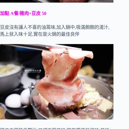
加點 A餐/豬肉+豆皮 50
豆皮沒有讓人不喜的油蒿味,加入鍋中,吸滿飽飽的湯汁,
馬上就入味十足,實在是火鍋的最佳良伴