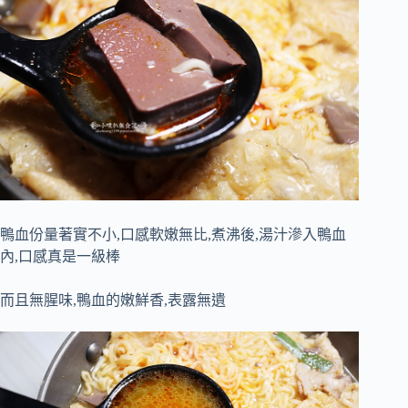
鴨血份量著實不小,口感軟嫩無比,煮沸後,湯汁滲入鴨血
內,口感真是一級棒
而且無腥味,鴨血的嫩鮮香,表露無遺