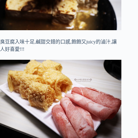
臭豆腐入味十足,鹹甜交錯的口感,飽飽又juicy的滷汁,讓
人好喜愛!!!