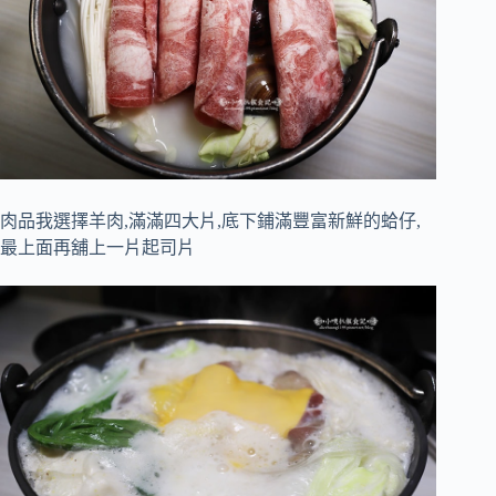
肉品我選擇羊肉,滿滿四大片,底下鋪滿豐富新鮮的蛤仔,
最上面再舖上一片起司片