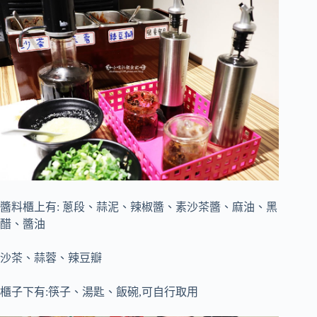
醬料櫃上有: 蔥段、蒜泥、辣椒醬、素沙茶醬、麻油、黑
醋、醬油
沙茶、蒜蓉、辣豆瓣
櫃子下有:筷子、湯匙、飯碗,可自行取用