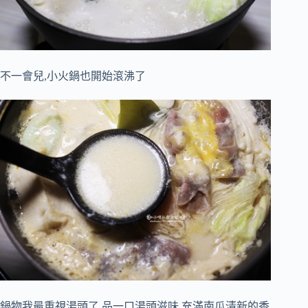
不一會兒,小火鍋也開始滾沸了
鍋物我最重視湯頭了,品一口湯頭滋味,充滿南瓜清新的香