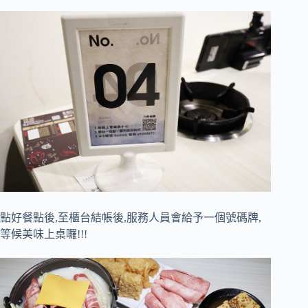
點好餐點後,至櫃台結帳後,服務人員會給予一個號碼牌,
等候美味上桌囉!!!