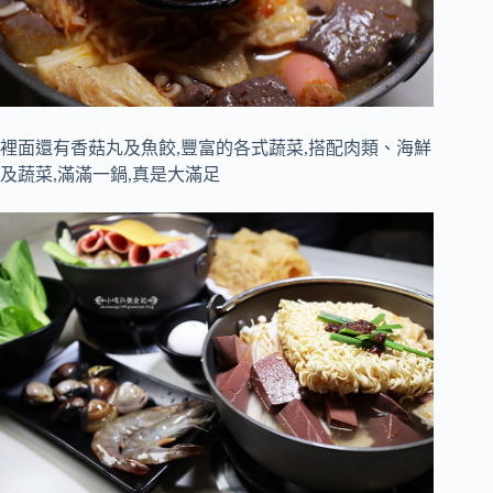
裡面還有香菇丸及魚餃,豐富的各式蔬菜,搭配肉類、海鮮
及蔬菜,滿滿一鍋,真是大滿足