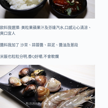
飲料我選擇: 美粒果蘋果汁及芬達汽水,口感沁心清涼、
爽口宜人
醬料我加了 沙茶、蒜蓉醬、蒜泥、醬油及蔥段
米飯也粒粒分明,香Q好嚼,不會軟爛