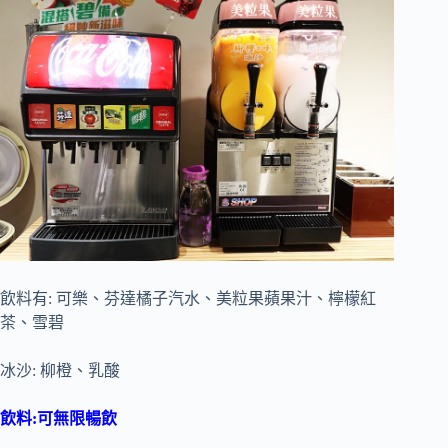
飲料有: 可樂、芬達橘子汽水、美粒果蘋果汁、檸檬紅
茶、雪碧
冰沙: 柳橙、乳酸
飲料:可無限暢飲