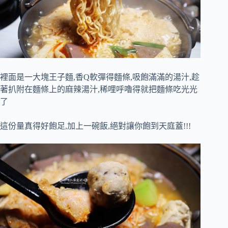
裡面是一大塊王子麵,香Q軟彈得麵條,吸飽滿滿的湯汁,趁
著扒附在麵條上的麻辣湯汁,稀哩呼嚕得就把麵條吃光光
了
這份量真得好飽足,加上一碗飯,絕對讓你飽到天庭蓋!!!