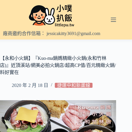
跳
至
主
要
內
廠商邀約合作信箱：
jessicakitty3691@gmail.com
容
【永和小火鍋】『Kuo-ma鍋媽精緻小火鍋(永和竹林
店)』近頂溪站/網美必拍火鍋店/超高CP值/百元精緻火鍋/
料好實在
2020 年 2 月 18 日
捷運中和新蘆線