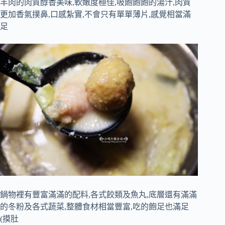
羊肉的肉質醇香美味,軟嫩度極佳,吸飽飽飽的湯汁,肉質
更加香氣撲鼻,口感紮實,不會只有單單薄片,感覺相當滿
足
鍋物裡有豐富滿滿的配料,各式餃類及魚丸,底層還有滿滿
的冬粉及各式蔬菜,整體食材相當豐富,吃的飽足也滿足
(摸肚