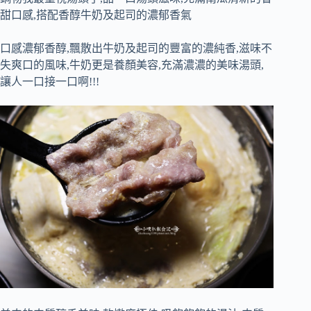
甜口感,搭配香醇牛奶及起司的濃郁香氣
口感濃郁香醇,飄散出牛奶及起司的豐富的濃純香,滋味不
失爽口的風味,牛奶更是養顏美容,充滿濃濃的美味湯頭,
讓人一口接一口啊!!!