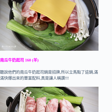
南瓜牛奶起司 160 (羊)
聽說他們的南瓜牛奶起司鍋是招牌,所以立馬點了這鍋,滿
滿快爆出來的豐富配料,真是讓人稱讚!!!