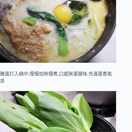
雞蛋打入鍋中,慢慢加熱慢煮,口感無蛋腥味,充滿蛋香氣
息