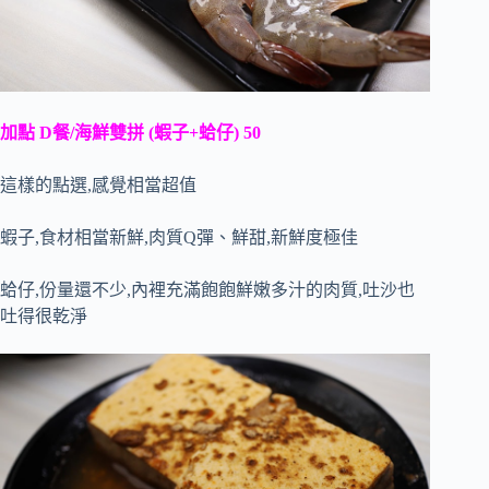
加點 D餐/海鮮雙拼 (蝦子+蛤仔) 50
這樣的點選,感覺相當超值
蝦子,食材相當新鮮,肉質Q彈、鮮甜,新鮮度極佳
蛤仔,份量還不少,內裡充滿飽飽鮮嫩多汁的肉質,吐沙也
吐得很乾淨