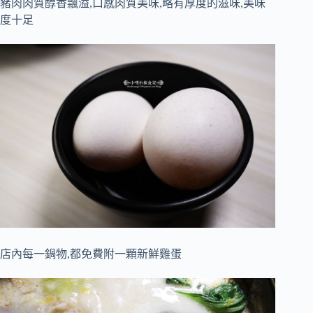
豬肉肉質醇香飄溢,口感肉質美味,略有厚度的滋味,美味
度十足
店內每一鍋物,都免費附一顆新鮮雞蛋