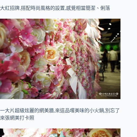
大紅招牌,搭配時尚風格的設置,感覺相當簡潔、俐落
一大片超級炫麗的網美牆,來這品嚐美味的小火鍋,別忘了
來張網美打卡照