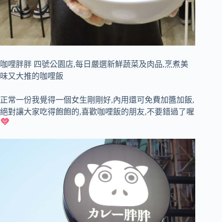
咖哩胖胖 四號公園店,每日嚴選新鮮蔬菜及肉品,烹煮美
味又大推的咖哩飯
正常一份我覺得一個女生剛剛好,內用還可免費加醬加飯,
絕對讓大家吃得飽飽的,喜歡咖哩飯的朋友,不要錯過了喔