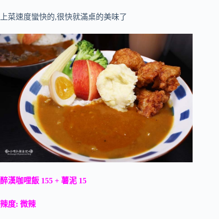
上菜速度蠻快的,很快就滿桌的美味了
醉漢咖哩飯 155 + 薯泥 15
辣度: 微辣