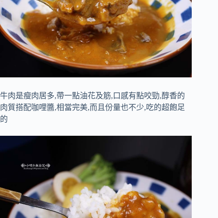
牛肉是瘦肉居多,帶一點油花及筋,口感有點咬勁,醇香的
肉質搭配咖哩醬,相當完美,而且份量也不少,吃的超飽足
的