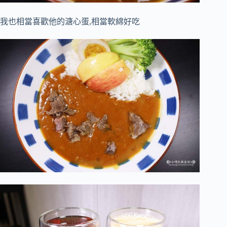
我也相當喜歡他的溏心蛋,相當軟綿好吃