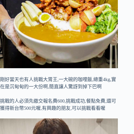
剛好當天也有人挑戰大胃王,一大碗的咖哩飯,總重4kg,實
在是沉甸甸的一大份啊,簡直讓人驚訝到掉下巴啊
挑戰的人必須先繳交報名費600,挑戰成功,餐點免費,還可
獲得新台幣500元喔,有興趣的朋友,可以挑戰看看喔