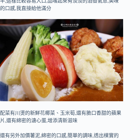
半,這樣比較容易入口,品嚐起來有淡淡的酒香氣息,美味
的口感,我直接給他滿分
配菜有川燙的新鮮花椰菜、玉米筍,還有脆口香甜的蘋果
片,還有綿密的溏心蛋,增添清新滋味
還有另外加價薯泥,綿密的口感,簡單的調味,透出樸實的