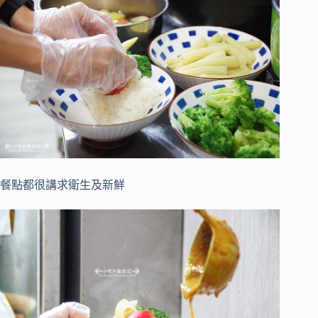
餐點都很講求衛生及新鮮