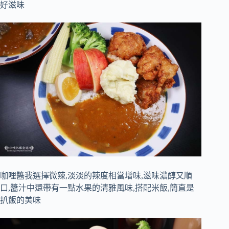
好滋味
咖哩醬我選擇微辣,淡淡的辣度相當增味,滋味濃醇又順
口,醬汁中還帶有一點水果的清雅風味,搭配米飯,簡直是
扒飯的美味