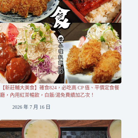
【新莊輔大美食】確食824，必吃高 CP 值、平價定食餐
廳，內用紅茶暢飲，白飯/湯免費續加乙次！
2026 年 7 月 16 日