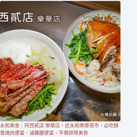
永和美食｜阿西貳店 樂華店，近永和樂華夜市，必吃酥
香燒肉便當、滷雞腿便當，平價排隊美食