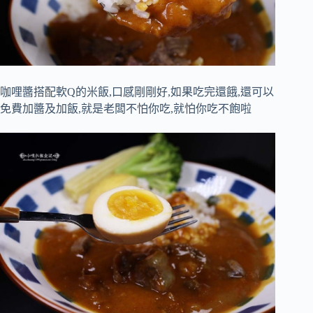
咖哩醬搭配軟Q的米飯,口感剛剛好,如果吃完還餓,還可以
免費加醬及加飯,就是老闆不怕你吃,就怕你吃不飽啦