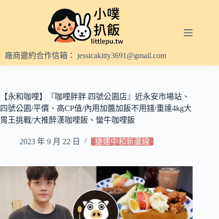
跳
至
主
要
內
廠商邀約合作信箱：
jessicakitty3691@gmail.com
容
【永和咖哩】『咖哩胖胖 四號公園店』近永安市場站、
四號公園/平價、高CP值/內用加醬加飯不用錢/重達4kg大
胃王挑戰/大推醉漢咖哩飯、蠻牛咖哩飯
2023 年 9 月 22 日
捷運中和新蘆線