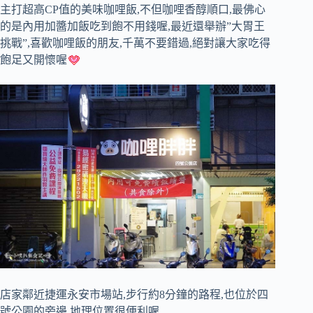
主打超高CP值的美味咖哩飯,不但咖哩香醇順口,最佛心
的是內用加醬加飯吃到飽不用錢喔,最近還舉辦”大胃王
挑戰”,喜歡咖哩飯的朋友,千萬不要錯過,絕對讓大家吃得
飽足又開懷喔
店家鄰近捷運永安市場站,步行約8分鐘的路程,也位於四
號公園的旁邊,地理位置很便利喔