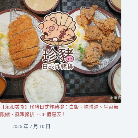
【永和美食】珍豬日式炸豬排：白飯、味噌湯、生菜無
限續，酥嫩豬排、CP 值爆表！
2026 年 7 月 10 日