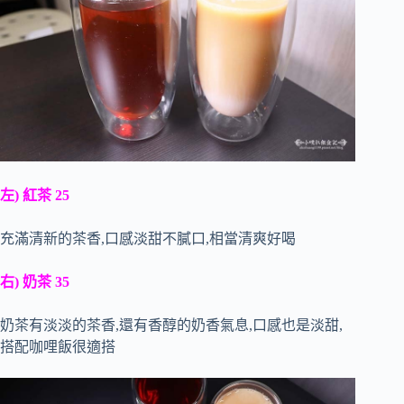
左) 紅茶 25
充滿清新的茶香,口感淡甜不膩口,相當清爽好喝
右) 奶茶 35
奶茶有淡淡的茶香,還有香醇的奶香氣息,口感也是淡甜,
搭配咖哩飯很適搭