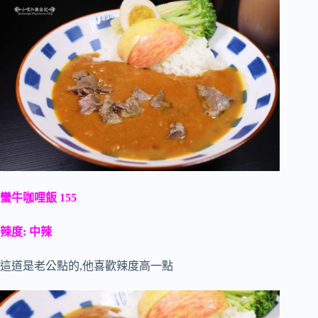
蠻牛咖哩飯 155
辣度: 中辣
這道是老公點的,他喜歡辣度高一點