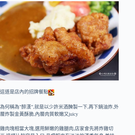
這道是店內的招牌餐點
為何稱為”醉漢”,就是以少許米酒醃製一下,再下鍋油炸,外
層炸製金黃酥脆,內層肉質軟嫩又juicy
雞肉塊相當大塊,選用鮮嫩的雞腿肉,店家會先將炸雞切