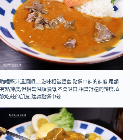
咖哩醬汁溫潤順口,滋味相當豐富,點選中辣的辣度,尾韻
有點辣度,但相當溫順濃醇,不會嗆口,相當舒適的辣度,喜
歡吃辣的朋友,建議點選中辣