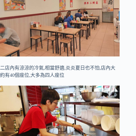
二店內有涼涼的冷氣,相當舒適,炎炎夏日也不怕,店內大
約有40個座位,大多為四人座位