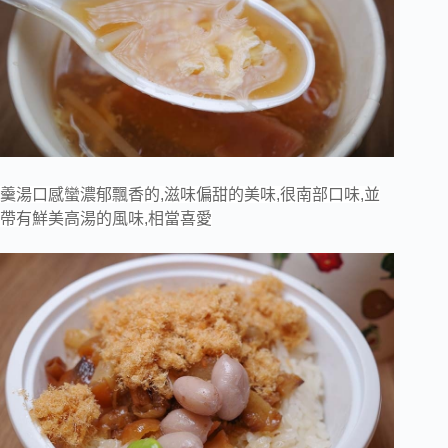
羹湯口感蠻濃郁飄香的,滋味偏甜的美味,很南部口味,並
帶有鮮美高湯的風味,相當喜愛