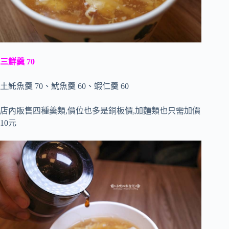
三鮮羹 70
土魠魚羹 70、魷魚羹 60、蝦仁羹 60
店內販售四種羹類,價位也多是銅板價,加麵類也只需加價
10元