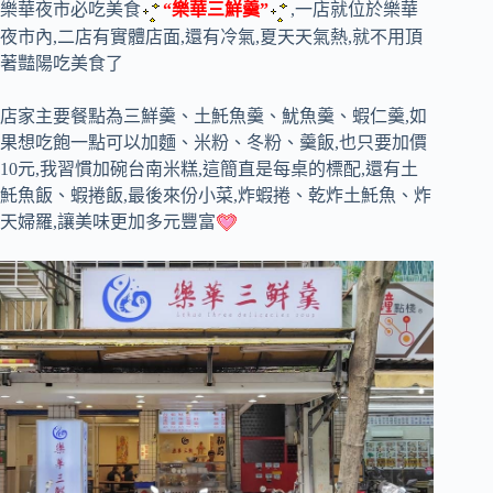
樂華夜市必吃美食
“樂華三鮮羹”
,一店就位於樂華
夜市內,二店有實體店面,還有冷氣,夏天天氣熱,就不用頂
著豔陽吃美食了
店家主要餐點為三鮮羹、土魠魚羹、魷魚羹、蝦仁羹,如
果想吃飽一點可以加麵、米粉、冬粉、羹飯,也只要加價
10元,我習慣加碗台南米糕,這簡直是每桌的標配,還有土
魠魚飯、蝦捲飯,最後來份小菜,炸蝦捲、乾炸土魠魚、炸
天婦羅,讓美味更加多元豐富