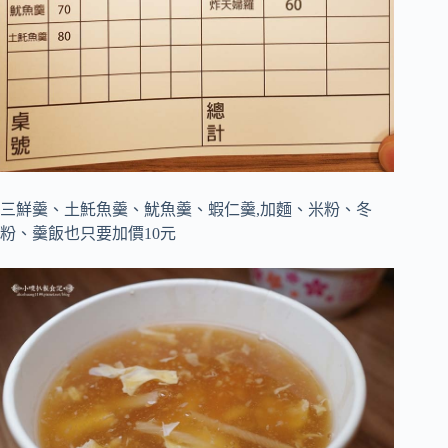
三鮮羹、土魠魚羹、魷魚羹、蝦仁羹,加麵、米粉、冬
粉、羹飯也只要加價10元