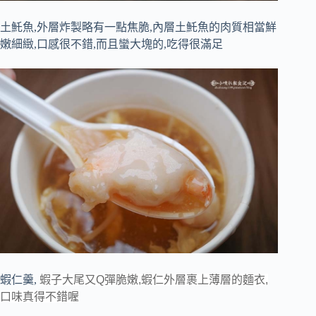
土魠魚,外層炸製略有一點焦脆,內層土魠魚的肉質相當鮮
嫩細緻,口感很不錯,而且蠻大塊的,吃得很滿足
蝦仁羹,
蝦子大尾又Q彈脆嫩,蝦仁外層裹上薄層的麵衣,
口味真得不錯喔