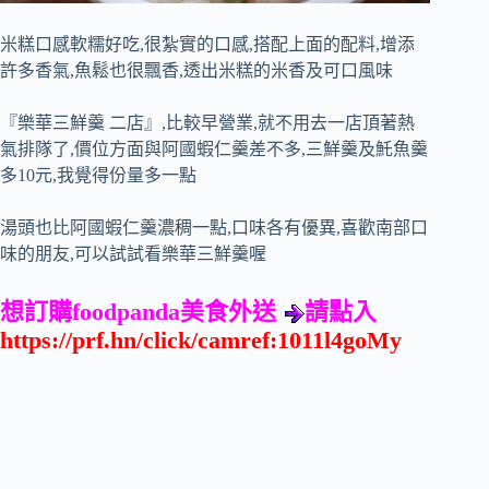
米糕口感軟糯好吃,很紮實的口感,搭配上面的配料,增添
許多香氣,魚鬆也很飄香,透出米糕的米香及可口風味
『樂華三鮮羹 二店』,比較早營業,就不用去一店頂著熱
氣排隊了,價位方面與阿國蝦仁羹差不多,三鮮羹及魠魚羹
多10元,我覺得份量多一點
湯頭也比阿國蝦仁羹濃稠一點,口味各有優異,喜歡南部口
味的朋友,可以試試看樂華三鮮羹喔
想訂購
foodpanda
美食外送
請點入
https://prf.hn/click/camref:1011l4goMy