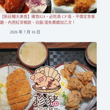
【新莊輔大美食】確食824，必吃高 CP 值、平價定食餐
廳，內用紅茶暢飲，白飯/湯免費續加乙次！
2026 年 7 月 16 日