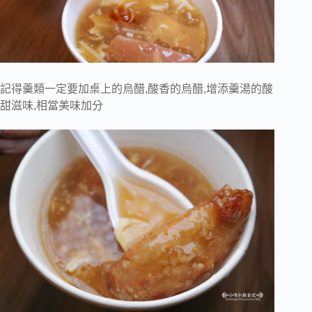
記得羹類一定要加桌上的烏醋,酸香的烏醋,增添羹湯的酸
甜滋味,相當美味加分