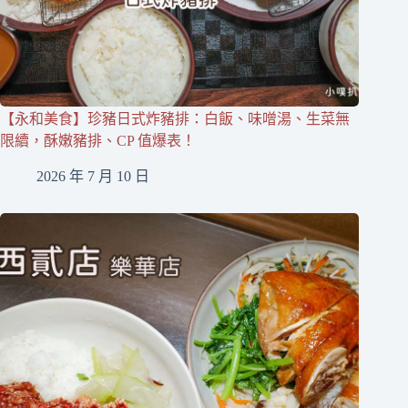
【永和美食】珍豬日式炸豬排：白飯、味噌湯、生菜無
限續，酥嫩豬排、CP 值爆表！
2026 年 7 月 10 日