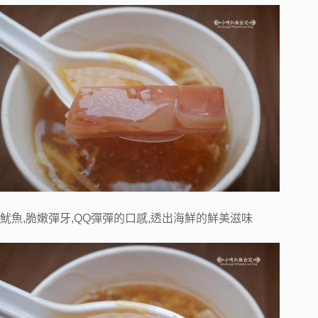
魷魚,脆嫩彈牙,QQ彈彈的口感,透出海鮮的鮮美滋味