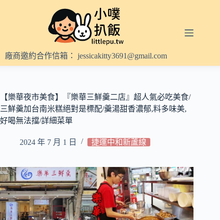
跳
至
主
要
內
廠商邀約合作信箱：
jessicakitty3691@gmail.com
容
【樂華夜市美食】『樂華三鮮羹二店』超人氣必吃美食/
三鮮羹加台南米糕絕對是標配/羹湯甜香濃郁,料多味美,
好喝無法擋/詳細菜單
2024 年 7 月 1 日
捷運中和新蘆線