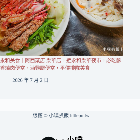
永和美食｜阿西貳店 樂華店，近永和樂華夜市，必吃酥
香燒肉便當、滷雞腿便當，平價排隊美食
2026 年 7 月 2 日
版權 © 小噗扒飯 littlepu.tw