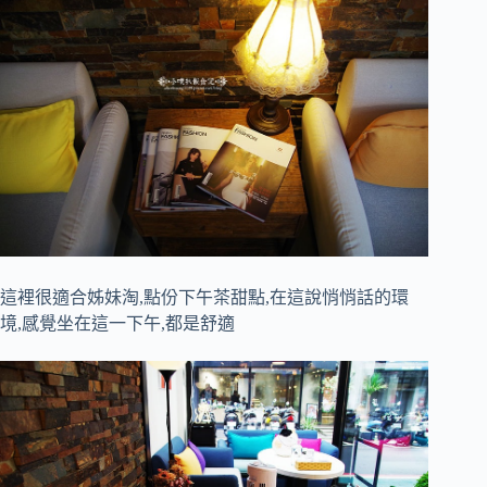
這裡很適合姊妹淘,點份下午茶甜點,在這說悄悄話的環
境,感覺坐在這一下午,都是舒適