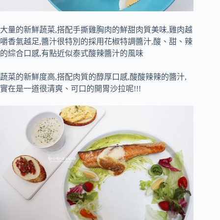
大量的新鮮蔬菜,搭配手撕雞胸肉的鮮甜肉質美味,雞肉越
嚼香氣越足,醬汁很特別的採用花椒特調醬汁,酸、甜、辣
的綜合口感,有點近似泰式酸辣醬汁的風味
蔬菜的新鮮度高,搭配肉質的醇厚口感,酸酸辣辣的醬汁,
實在是一道很清爽、可口的開胃沙拉呢!!!