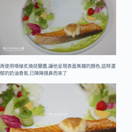
再使用噴槍炙燒荷蘭醬,讓他呈現表面焦糖的顏色,這時濃
郁的奶油香氣,已陣陣撲鼻而來了