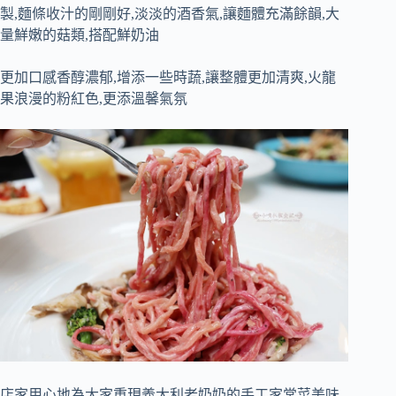
製,麵條收汁的剛剛好,淡淡的酒香氣,讓麵體充滿餘韻,大
量鮮嫩的菇類,搭配鮮奶油
更加口感香醇濃郁,增添一些時蔬,讓整體更加清爽,火龍
果浪漫的粉紅色,更添溫馨氣氛
店家用心地為大家重現義大利老奶奶的手工家常菜美味,