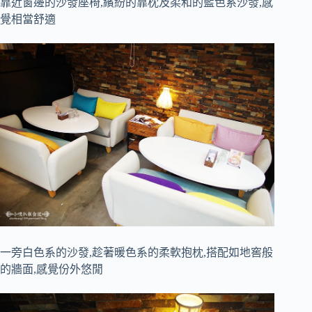
靠近窗邊的沙發座椅,繽紛的靠枕及柔和的藍色系沙發,感
覺相當舒適
一旁白色系的沙發,趁著暖色系的柔軟抱枕,搭配如地窖般
的牆面,感覺份外悠閒