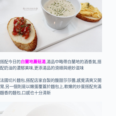
搭配今日的
白蘭地蘑菇湯
,湯品中略帶白蘭地的酒香氣,搭
配奶油的濃郁美味,更添湯品的滑順與絕妙滋味
法國切片麵包,搭配店家自製的酸甜莎莎醬,感覺清爽又開
胃,另一個則是以嫩蛋覆蓋於麵包上,軟嫩的炒蛋搭配充滿
麵香的麵包,口感也十分清新