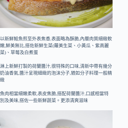
以新鮮鮭魚煎至外表焦香,表面略為酥脆,內層肉質細緻軟
嫩,鮮美無比,搭佐新鮮生菜(蘿美生菜、小黃瓜、紫高麗
菜)、草莓及白煮蛋
淋上新鮮打製的荷蘭醬汁,很特殊的口味,清新中帶有幾分
奶油香氣,醬汁呈現細緻的泡沫分子,猶如分子料理一般精
緻
魚肉相當細嫩柔軟,表皮焦脆,搭配荷蘭醬汁,口感相當特
別及美味,搭佐一些新鮮蔬菜。更添清爽滋味