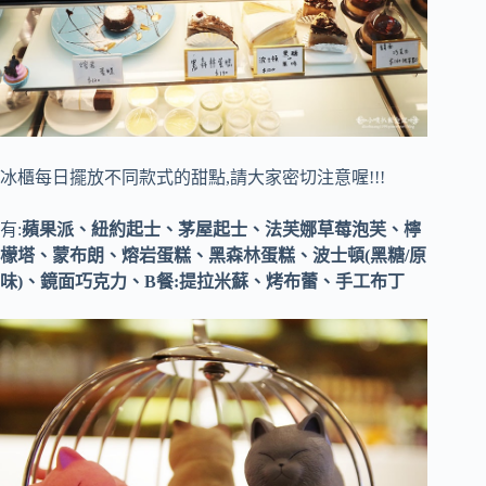
冰櫃每日擺放不同款式的甜點,請大家密切注意喔!!!
有:
蘋果派、紐約起士、茅屋起士、法芙娜草莓泡芙、檸
檬塔、蒙布朗、熔岩蛋糕、黑森林蛋糕、波士頓(黑糖/原
味)、鏡面巧克力、B餐:提拉米蘇、烤布蕾、手工布丁