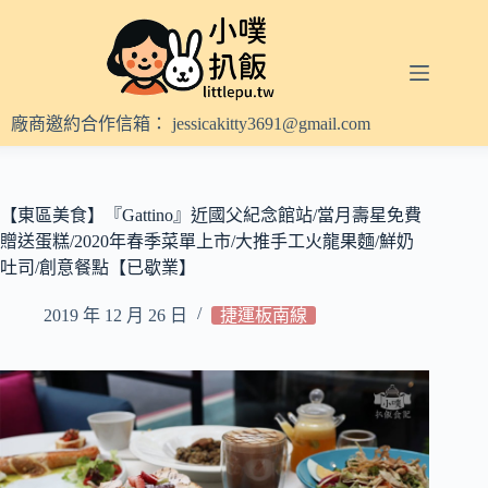
跳
至
主
要
內
廠商邀約合作信箱：
jessicakitty3691@gmail.com
容
【東區美食】『Gattino』近國父紀念館站/當月壽星免費
贈送蛋糕/2020年春季菜單上市/大推手工火龍果麵/鮮奶
吐司/創意餐點【已歇業】
2019 年 12 月 26 日
捷運板南線