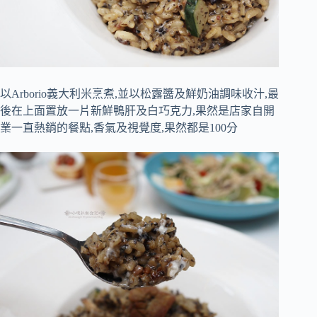
以Arborio義大利米烹煮,並以松露醬及鮮奶油調味收汁,最
後在上面置放一片新鮮鴨肝及白巧克力,果然是店家自開
業一直熱銷的餐點,香氣及視覺度,果然都是100分