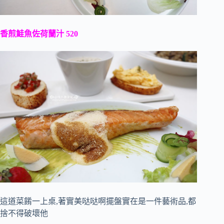
香煎鮭魚佐荷蘭汁 520
這道菜餚一上桌,著實美哒哒啊擺盤實在是一件藝術品,都
捨不得破壞他