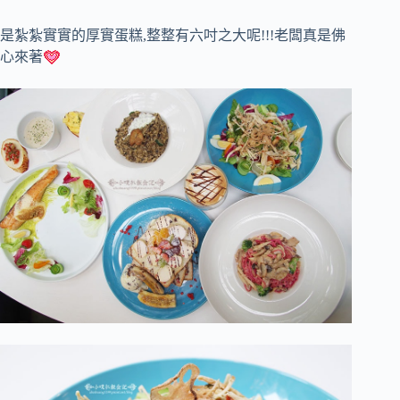
是紮紮實實的厚實蛋糕,整整有六吋之大呢!!!老闆真是佛
心來著