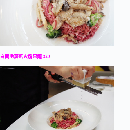
白蘭地蘑菇火龍果麵 320