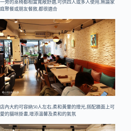
一旁的桌椅都相當寬敞舒適,可供四人或多人使用,無論家
庭聚餐或朋友餐敘,都很適合
店內大約可容納50人左右,柔和黃暈的燈光,搭配牆面上可
愛的貓咪掛畫,增添溫馨及柔和的氣氛