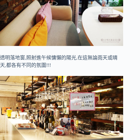
透明落地窗,照射進午候慵懶的陽光,在這無論雨天或晴
天,都各有不同的氛圍!!!