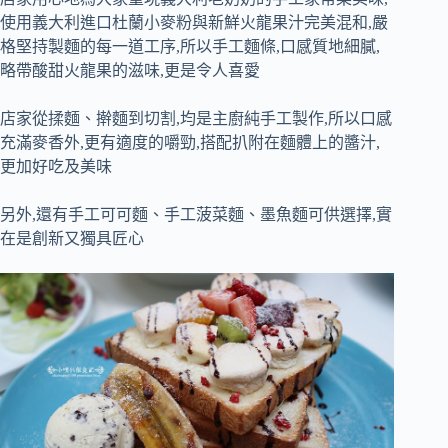
使用義大利進口杜蘭小麥粉與新鮮火龍果汁完美混和,嚴
格堅持製麵的每一道工序,所以手工麵條,口感質地細膩,
略帶酸甜火龍果的滋味,更是令人喜愛
店家從揉麵、擀麵到切割,均是主廚純手工製作,所以口感
充滿麥香外,更有適度的嚼勁,搭配扒附在麵體上的醬汁,
更加好吃及美味
另外,還有手工可可麵、手工菠菜麵、墨魚麵可供選擇,實
在是創新又獨具匠心