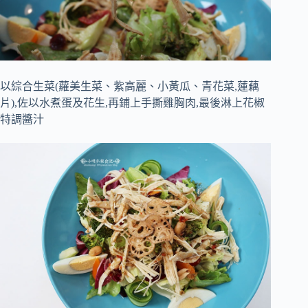
以綜合生菜(蘿美生菜、紫高麗、小黃瓜、青花菜,蓮藕
片),佐以水煮蛋及花生,再鋪上手撕雞胸肉,最後淋上花椒
特調醬汁