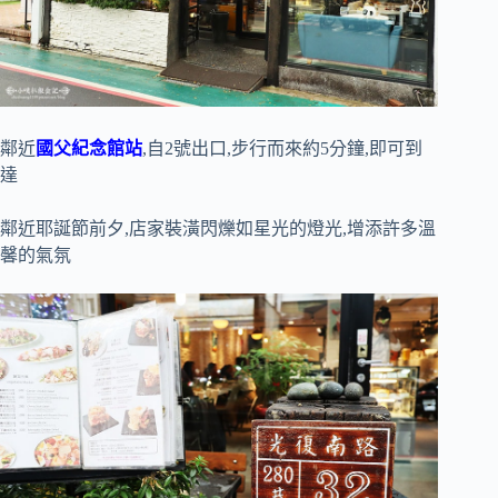
鄰近
國父紀念館站
,自2號出口,步行而來約5分鐘,即可到
達
鄰近耶誕節前夕,店家裝潢閃爍如星光的燈光,增添許多溫
馨的氣氛