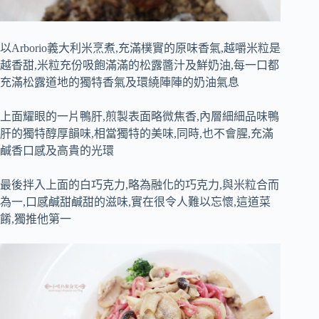
以Arborio義大利米烹煮,充滿樸實的原味香氣,越嚼米粒是
越香甜,米粒充份吸飽滿滿的松露醬汁及鮮奶油,每一口都
充滿松露道地的獨特香氣及環繞陣陣的奶油氣息
上面耀眼的一片鴨肝,煎製表面略微焦香,內層細細品味鴨
肝的獨特醇厚韻味,相當獨特的美味,同時,也不會腥,充滿
鹹香口感及高貴的光環
最後拌入上面的白巧克力,略為融化的巧克力,與米粒合而
為一,口感鹹甜鹹甜的滋味,實在很令人難以忘懷,這道菜
餚,獨推他第一