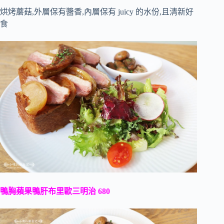
烘烤蘑菇,外層保有醬香,內層保有 juicy 的水份,且清新好
食
鴨胸蘋果鴨肝布里歐三明治 680