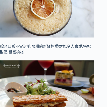
綜合口感不會甜膩,酸甜的新鮮檸檬香氣,令人喜愛,搭配
甜點,相當適搭