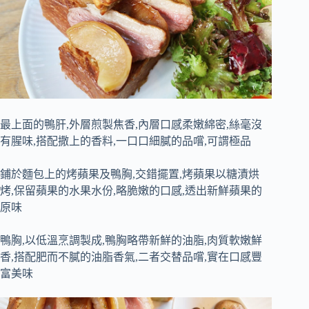
最上面的鴨肝,外層煎製焦香,內層口感柔嫩綿密,絲毫沒
有腥味,搭配撒上的香料,一口口細膩的品嚐,可謂極品
鋪於麵包上的烤蘋果及鴨胸,交錯擺置,烤蘋果以糖漬烘
烤,保留蘋果的水果水份,略脆嫩的口感,透出新鮮蘋果的
原味
鴨胸,以低溫烹調製成,鴨胸略帶新鮮的油脂,肉質軟嫩鮮
香,搭配肥而不膩的油脂香氣,二者交替品嚐,實在口感豐
富美味