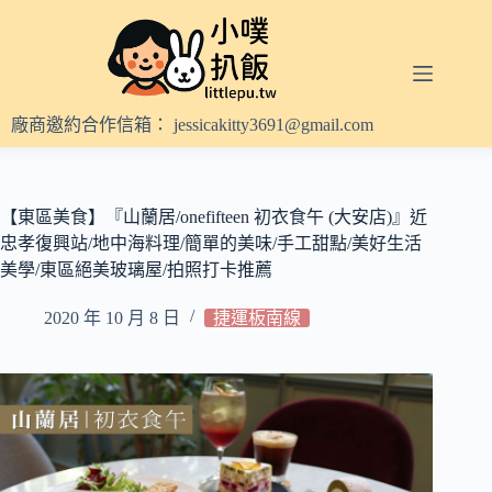
跳
至
主
要
內
廠商邀約合作信箱：
jessicakitty3691@gmail.com
容
【東區美食】『山蘭居/onefifteen 初衣食午 (大安店)』近
忠孝復興站/地中海料理/簡單的美味/手工甜點/美好生活
美學/東區絕美玻璃屋/拍照打卡推薦
2020 年 10 月 8 日
捷運板南線