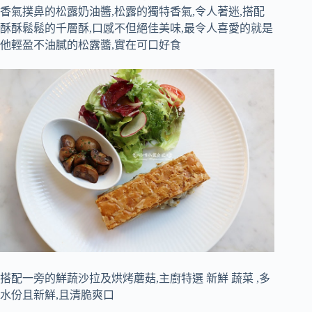
香氣撲鼻的松露奶油醬,松露的獨特香氣,令人著迷,搭配
酥酥鬆鬆的千層酥,口感不但絕佳美味,最令人喜愛的就是
他輕盈不油膩的松露醬,實在可口好食
搭配一旁的鮮蔬沙拉及烘烤蘑菇,主廚特選 新鮮 蔬菜 ,多
水份且新鮮,且清脆爽口