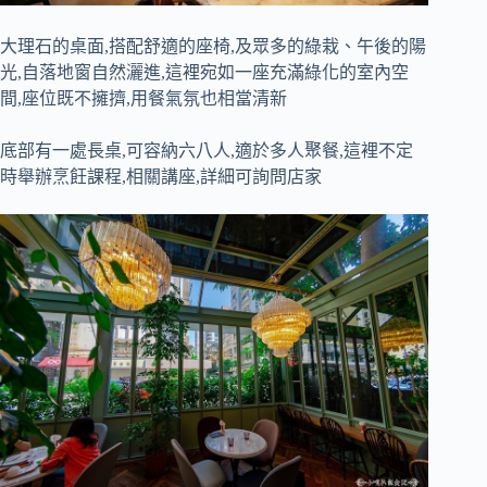
大理石的桌面,搭配舒適的座椅,及眾多的綠栽、午後的陽
光,自落地窗自然灑進,這裡宛如一座充滿綠化的室內空
間,座位既不擁擠,用餐氣氛也相當清新
底部有一處長桌,可容納六八人,適於多人聚餐,這裡不定
時舉辦烹飪課程,相關講座,詳細可詢問店家