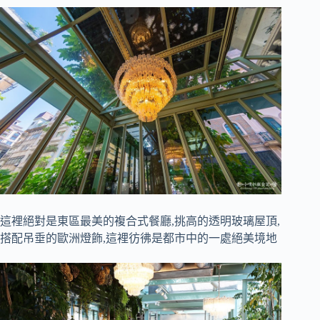
這裡絕對是東區最美的複合式餐廳,挑高的透明玻璃屋頂,
搭配吊垂的歐洲燈飾,這裡彷彿是都市中的一處絕美境地