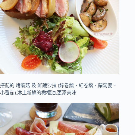
搭配的 烤蘑菇 及 鮮蔬沙拉 (綠卷鬚、紅卷鬚、蘿蔔嬰、
小番茄),淋上新鮮的橄欖油,更添美味