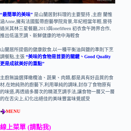
“最簡單的美味”
是山蘭居對料理的主要堅持 ,主廚 蘭惟
涵Anne,擁有法國藍帶廚藝學院背景,年紀相當年輕,曾待
過米其林三星餐廳,2013與onefifteen 初衣食午跨界合作,
推出低溫烹調、新鮮健康的地中海輕食
山蘭居所提倡的健康飲食,以一種平衡油與鹽的準則下烹
調餐點,主張
“美味的食物是首要的關鍵、Good Quality
更是成就美好的重點”
主廚無論選擇橄欖油、蔬果、肉類,都是具有好品質的食
材,在她純熟的廚藝下,利用單純的調味,封存了食物原有
的味道,再透過多層次的精湛烹調手法,讓食物一層又一層
的在舌尖上,幻化出絕佳的美味豐富味覺感受
MENU
線上菜單
(
請點我
)