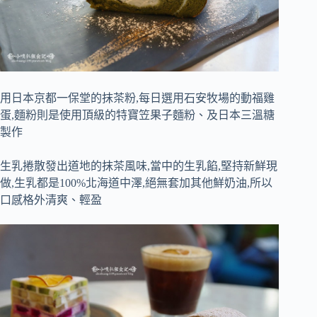
用日本京都一保堂的抹茶粉,每日選用石安牧場的動福雞
蛋,麵粉則是使用頂級的特寶笠果子麵粉、及日本三溫糖
製作
生乳捲散發出道地的抹茶風味,當中的生乳餡,堅持新鮮現
做,生乳都是
100%
北海道中澤,絕無套加其他鮮奶油,所以
口感格外清爽、輕盈