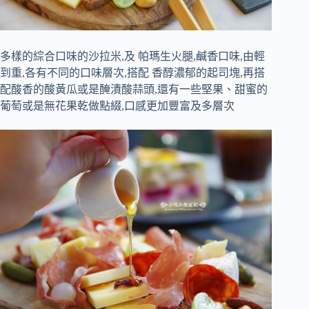
多樣的綜合口味的沙拉米,及
帕瑪生火腿,鹹香口味,由輕
到重,各有不同的口味層次,搭配
香醇濃郁的起司塊,再搭
配酸香的酸黃瓜或是醃漬酸蒜頭,還有一些堅果、甜蜜的
葡萄或是無花果乾做點綴,口感更加豐富及多層次