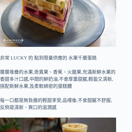
非常 LUCKY 的 點到限量供應的 水果千層蛋糕
層層堆疊的水果,奇異果、香蕉、火龍果,充滿新鮮水果的
香甜多汁口感,中間的鮮奶油,不會厚重甜膩,輕盈又清新,
搭配新鮮水果,及柔軟綿密的蛋糕體
每一口都是無負擔的輕甜享受,品嚐後,不會甜膩不舒服,
反倒是清新、爽口的滋潤感