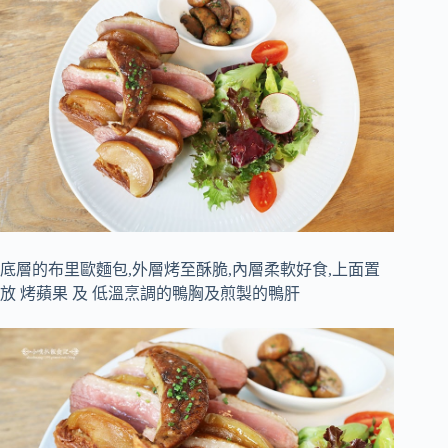
底層的布里歐麵包,外層烤至酥脆,內層柔軟好食,上面置
放 烤蘋果 及 低溫烹調的鴨胸及煎製的鴨肝