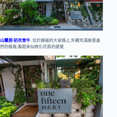
山蘭居/初衣食午
,位於靜謐的大安路上,外觀充滿綠意盎
然的植栽,看起來似綠化花房的感覺