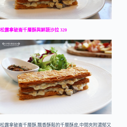
松露拿破崙千層酥與鮮蔬沙拉 320
松露拿破崙千層酥,飄香酥鬆的千層酥皮,中間夾附濃郁又