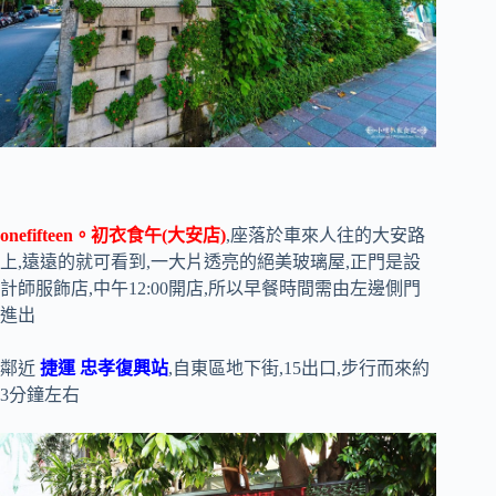
onefifteen。初衣食午(大安店)
,座落於車來人往的大安路
上,遠遠的就可看到,一大片透亮的絕美玻璃屋,正門是設
計師服飾店,中午12:00開店,所以早餐時間需由左邊側門
進出
鄰近
捷運 忠孝復興站
,自東區地下街,15出口,步行而來約
3分鐘左右