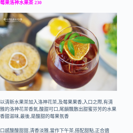
莓果洛神水果茶 230
以清新水果茶加入洛神花茶,及莓果果香,入口之際,有清
雅的洛神花茶香氣,酸甜可口,尾韻飄散出甜蜜芬芳的水果
香甜滋味,最後,是酸甜的莓果氛香
口感酸酸甜甜,清香淡雅,當作下午茶,搭配甜點,正合適