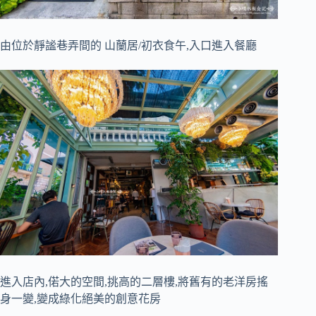
由位於靜謐巷弄間的 山蘭居/初衣食午,入口進入餐廳
進入店內,偌大的空間,挑高的二層樓,將舊有的老洋房搖
身一變,變成綠化絕美的創意花房