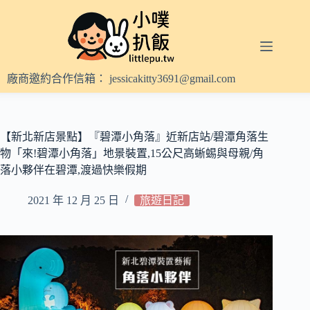
跳
至
主
要
內
廠商邀約合作信箱：
jessicakitty3691@gmail.com
容
【新北新店景點】『碧潭小角落』近新店站/碧潭角落生
物「來!碧潭小角落」地景裝置,15公尺高蜥蜴與母親/角
落小夥伴在碧潭,渡過快樂假期
2021 年 12 月 25 日
旅遊日記