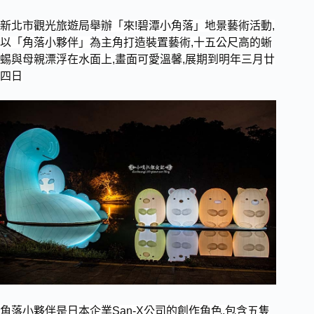
新北市觀光旅遊局舉辦「來!碧潭小角落」地景藝術活動,
以「角落小夥伴」為主角打造裝置藝術,十五公尺高的蜥
蜴與母親漂浮在水面上,畫面可愛溫馨,展期到明年三月廿
四日
角落小夥伴是日本企業San-X公司的創作角色,包含五隻