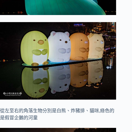
從左至右的角落生物分別是白熊、炸豬排、貓咪,綠色的
是假冒企鵝的河童