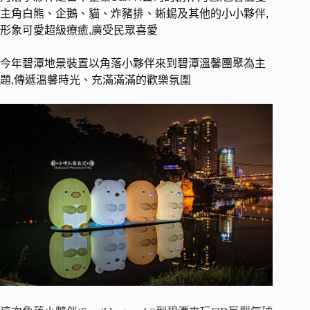
主角白熊、企鵝、貓、炸豬排、蜥蜴及其他的小小夥伴,
形象可愛超級療癒,廣受民眾喜愛
今年碧潭地景裝置以角落小夥伴來到碧潭溫馨團聚為主
題,傳遞溫馨時光、充滿滿滿的歡樂氛圍