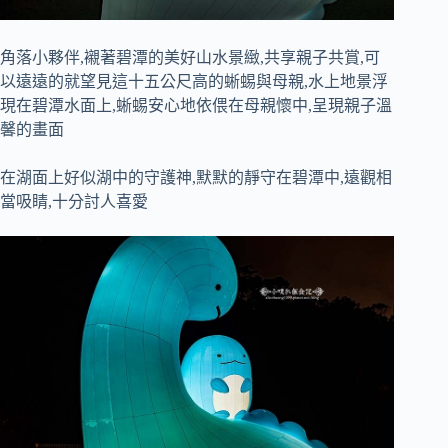
角落小夥伴,襯著碧潭的美好山水景緻,共享親子共賞,可
以遠遠的就望見這十五公尺高的蜥蜴與母親,水上地景浮
現在碧潭水面上,蜥蜴安心地依偎在母親懷中,呈現親子溫
馨的畫面
在湖面上好似湖中的守護神,默默的靜守在碧潭中,遠觀相
當吸睛,十分討人喜愛