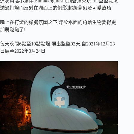
這次角落小夥伴(
Sumikkogurashi
)到碧潭來玩!
3D
巨型氣球
透過打燈而反射在湖面上的倒影,超級夢幻及可愛療癒
晚上在打燈的朦朧氛圍之下,浮於水面的角落生物變得更
加萌哒哒了!
每天晚間
6
點至
10
點點燈,展出整整
92
天,自
2021
年
12
月
23
日展至
2022
年
3
月
24
日