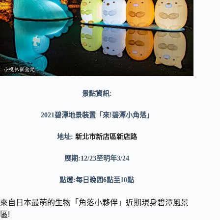
景點資訊:
2021
碧潭地景裝置「來!碧潭小角落」
新北市新店區新店路
地址:
展期:
12/23
至明年
3/24
點燈:每日晚間
6
點至
10
點
來自日本最萌的生物「角落小夥伴」近期現身碧潭風景
區!