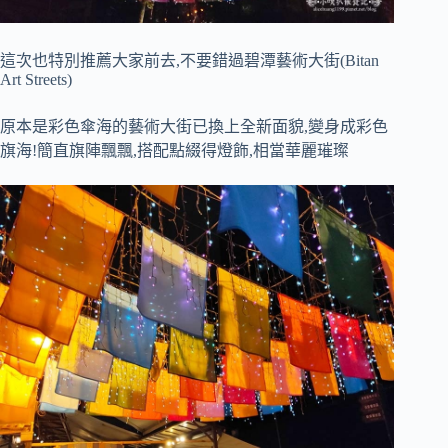
這次
也特別推薦大家前去,不要錯過碧潭藝術大街
(Bitan
Art Streets)
原本是彩色傘海的藝術大街已換上全新面貌,變身成彩色
旗海!簡直旗陣飄飄,搭配點綴得燈飾,相當華麗璀璨