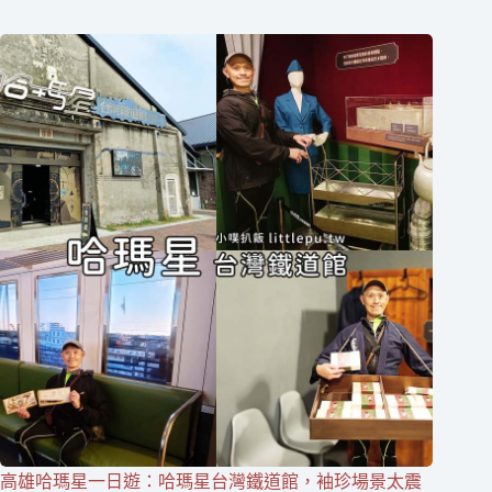
高雄哈瑪星一日遊：哈瑪星台灣鐵道館，袖珍場景太震