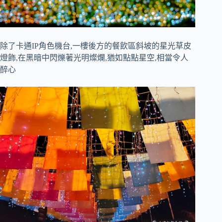
除了卡通
IP
角色機台,一樓後方的餐飲區斜坡的星光草皮
燈飾,在黑暗中閃爍著光明燦爛,猶如點點星空,相當令人
醉心