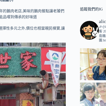
秀朗國小)
追蹤我們的IG
年的鵝肉老店,美味的鵝肉餐點讓老饕們
客能品嚐到傳承的好味道
ali
🎉
選擇性多元之外,價位也相當親民樸實,讓
客
2
島雜
團:ht