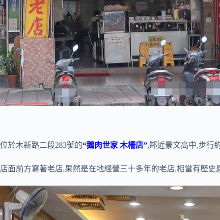
位於木新路二段283號的
“鵝肉世家 木柵店”
,鄰近景文高中,步行
店面前方寫著老店,果然是在地經營三十多年的老店,相當有歷史