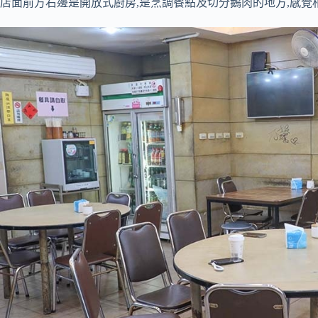
店面前方右邊是開放式廚房,是烹調餐點及切分鵝肉的地方,感覺