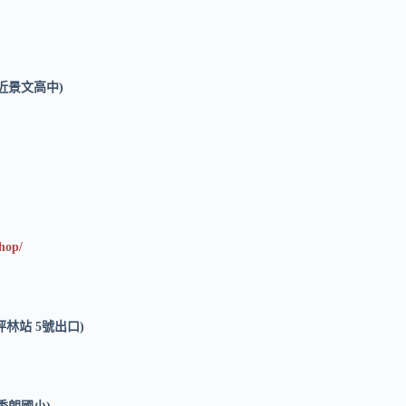
(近景文高中)
shop/
坪林站 5號出口)