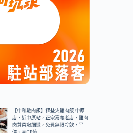
【中和雞肉飯】獅埜火雞肉飯 中原
店，近中原站，正宗嘉義老店，雞肉
肉質柔嫩細緻，免費無限冷飲，平
價、高CP值