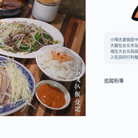
小噗夫妻倆是
大都在台北市
域在大台北與
入吃貨的行列喔
追蹤粉專