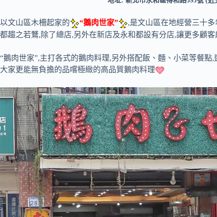
地址: 新北市永和區得和路393號 (近
以文山區木柵起家的
“鵝肉世家”
,是文山區在地經營三十多
都趨之若鶩,除了總店,另外在新店及永和都設有分店,讓更多顧
“鵝肉世家”,主打各式的鵝肉料理,另外搭配飯、麵、小菜等餐點,
大家更能無負擔的品嚐極緻的高品質鵝肉料理