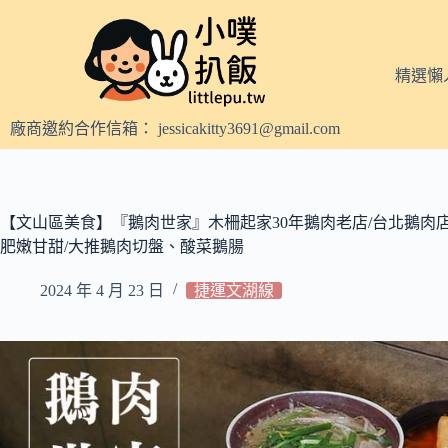
跳
至
主
精選懶
要
內
廠商邀約合作信箱：
jessicakitty3691@gmail.com
容
【文山區美食】『鵝肉世家』木柵起家30年鵝肉老店/台北鵝肉店
肥嫩甘甜/大推鵝肉切盤、酸菜鵝腸
2024 年 4 月 23 日
捷運文湖線