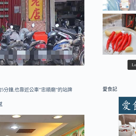
Lo
愛食記
約5分鐘,也靠近公車”忠順廟”的站牌
感