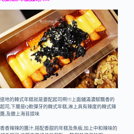
道地的韓式年糕就是要配起司啊!!!上面鋪滿濃郁飄香的
起司,下層是Q軟彈牙的韓式年糕,淋上具有辣度的韓式辣
醬,及撒上海苔提味
香香辣辣的醬汁,搭配香甜的年糕及魚板,加上中和辣味的