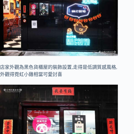
店家外觀為黑色貨櫃屋的裝飾設置,走得是低調質感風格,
外觀得霓虹小雞相當可愛討喜