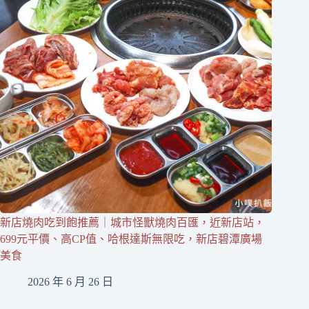
新店燒肉吃到飽推薦｜城市怪獸燒肉百匯，近新店站，
699元平價、高CP值、哈根達斯無限吃，新店碧潭廣場
美食
2026 年 6 月 26 日