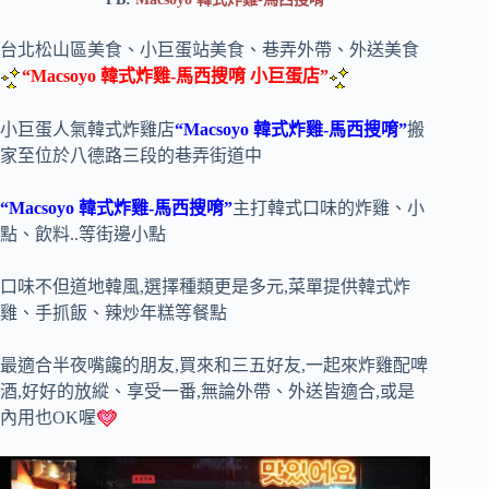
台北松山區美食、小巨蛋站美食、巷弄外帶、外送美食
“Macsoyo 韓式炸雞-馬西搜唷 小巨蛋店”
小巨蛋人氣韓式炸雞店
“Macsoyo 韓式炸雞-馬西搜唷”
搬
家至位於八德路三段的巷弄街道中
“Macsoyo 韓式炸雞-馬西搜唷”
主打韓式口味的炸雞、小
點、飲料..等街邊小點
口味不但道地韓風,選擇種類更是多元,菜單提供韓式炸
雞、手抓飯、辣炒年糕等餐點
最適合半夜嘴饞的朋友,買來和三五好友,一起來炸雞配啤
酒,好好的放縱、享受一番,無論外帶、外送皆適合,或是
內用也OK喔