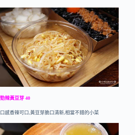
勁辣黃豆芽 40
口感香辣可口,黃豆芽脆口清新,相當不錯的小菜