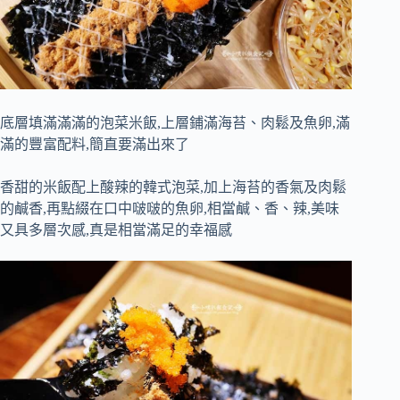
底層填滿滿滿的泡菜米飯,上層鋪滿海苔、肉鬆及魚卵,滿
滿的豐富配料,簡直要滿出來了
香甜的米飯配上酸辣的韓式泡菜,加上海苔的香氣及肉鬆
的鹹香,再點綴在口中啵啵的魚卵,相當鹹、香、辣,美味
又具多層次感,真是相當滿足的幸福感