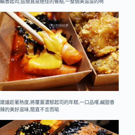
鹹香起司,這簡直是絕佳的餐點,一整個美滋滋的啊
建議趁著熱度,將覆蓋濃郁起司的年糕,一口品嚐,鹹甜香
辣的美好滋味,簡直不言而喻