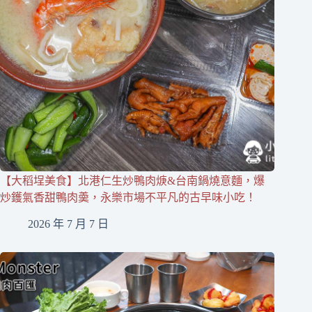
【大稻埕美食】北港仁生炒鴨肉焿&台南鍋燒意麵，爆
炒鑊氣香甜鴨肉羮，永樂市場不平凡的古早味小吃！
2026 年 7 月 7 日