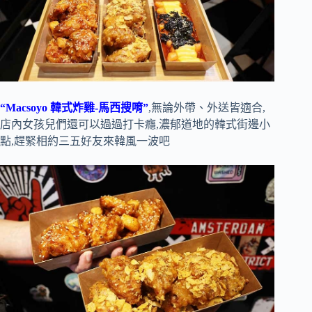
“Macsoyo 韓式炸雞-馬西搜唷”
,無論外帶、外送皆適合,
店內女孩兒們還可以過過打卡癮,濃郁道地的韓式街邊小
點,趕緊相約三五好友來韓風一波吧