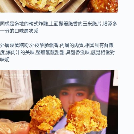
同樣是道地的韓式炸雞,上面撒著脆香的玉米脆片,增添多
一分的口味層次感
外層裹著糖粉,外皮酥脆飄香,內層的肉質,相當具有鮮嫩
度,爆肉汁的美味,整體酸酸甜甜,具甜香滋味,感覺相當對
味呢