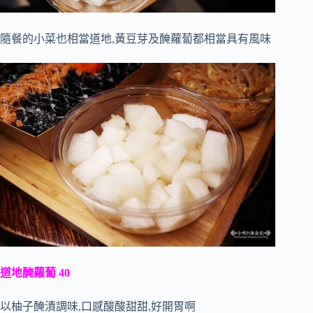
隨餐的小菜也相當道地,黃豆芽及醃蘿蔔都相當具有風味
道地醃蘿蔔 40
以柚子醃漬調味,口感酸酸甜甜,好開胃啊