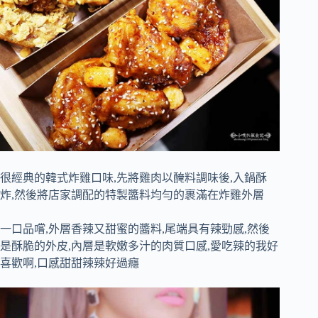
很經典的韓式炸雞口味,先將雞肉以醃料調味後,入鍋酥
炸,然後將店家調配的特製醬料均勻的裹滿在炸雞外層
一口品嚐,外層香辣又甜蜜的醬料,尾端具有辣勁感,然後
是酥脆的外皮,內層是軟嫩多汁的肉質口感,愛吃辣的我好
喜歡啊,口感甜甜辣辣好過癮