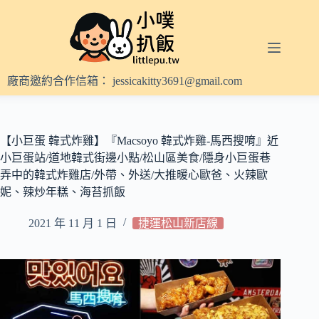
跳
至
主
要
內
廠商邀約合作信箱：
jessicakitty3691@gmail.com
容
【小巨蛋 韓式炸雞】『Macsoyo 韓式炸雞-馬西搜唷』近
小巨蛋站/道地韓式街邊小點/松山區美食/隱身小巨蛋巷
弄中的韓式炸雞店/外帶、外送/大推暖心歐爸、火辣歐
妮、辣炒年糕、海苔抓飯
2021 年 11 月 1 日
捷運松山新店線