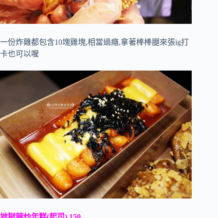
一份炸雞都包含10塊雞塊,相當過癮,拿著棒棒腿來張ig打
卡也可以喔
地獄辣炒年糕(起司) 150