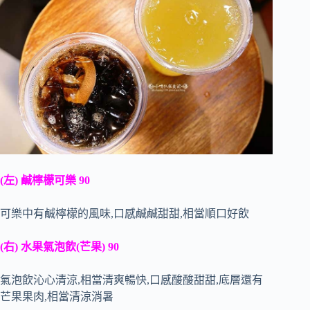
(左) 鹹檸檬可樂 90
可樂中有鹹檸檬的風味,口感鹹鹹甜甜,相當順口好飲
(右) 水果氣泡飲(芒果) 90
氣泡飲沁心清涼,相當清爽暢快,口感酸酸甜甜,底層還有
芒果果肉,相當清涼消暑