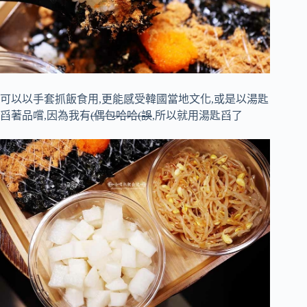
可以以手套抓飯食用,更能感受韓國當地文化,或是以湯匙
舀著品嚐,因為我有
(偶包哈哈(誤
,所以就用湯匙舀了