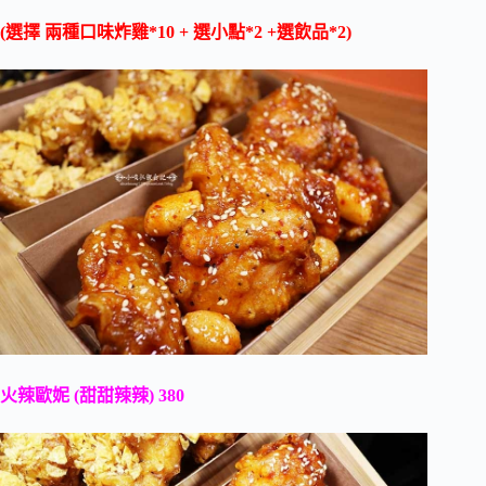
(選擇 兩種口味炸雞*10 + 選小點*2 +選飲品*2)
火辣歐妮 (甜甜辣辣) 380