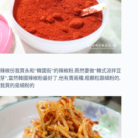
辣椒份我買永和”韓國街”的辣椒粉,既然要做”韓式涼拌豆
芽”,當然韓國辣椒粉最好了,他有賣兩種,粗顆粒跟細粉的,
我買的是細粉的