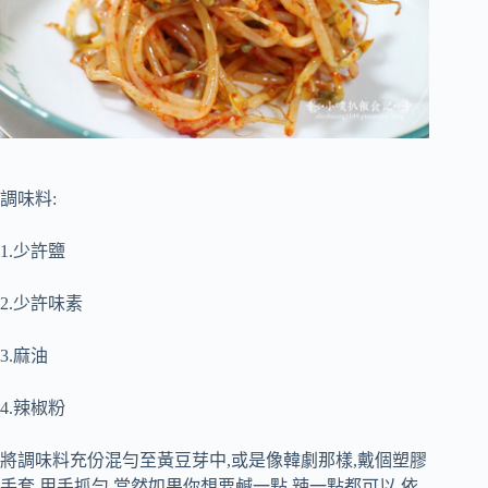
調味料:
1.少許鹽
2.少許味素
3.麻油
4.辣椒粉
將調味料充份混勻至黃豆芽中,或是像韓劇那樣,戴個塑膠
手套,用手抓勻,當然如果你想要鹹一點.辣一點都可以,依