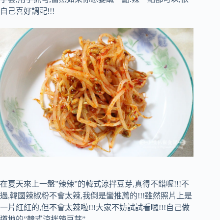
自己喜好調配!!!
在夏天來上一盤”辣辣”的韓式涼拌豆芽,真得不錯喔!!!不
過,韓國辣椒粉不會太辣,我倒是蠻推薦的!!!雖然照片上是
一片紅紅的,但不會太辣啦!!!大家不妨試試看囉!!!自己做
道地的”韓式涼拌辣豆芽”