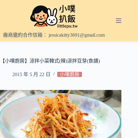
跳
至
主
要
內
廠商邀約合作信箱：
jessicakitty3691@gmail.com
容
【小噗廚房】涼拌小菜韓式(辣)涼拌豆芽(食譜)
2015 年 5 月 22 日
小噗廚房