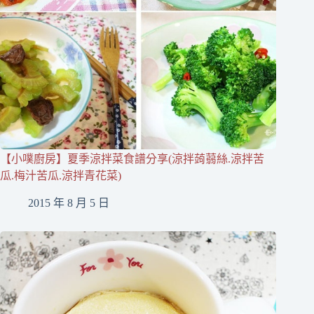
【小噗廚房】夏季涼拌菜食譜分享(涼拌蒟蒻絲.涼拌苦
瓜.梅汁苦瓜.涼拌青花菜)
2015 年 8 月 5 日