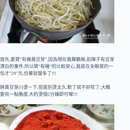
首先,要買”有機黃豆芽”,因為現在風聲鶴唳,前陣子有豆芽
漂白的事件,所以買”有機”的比較安心,我是在全聯買的一
包才”29″元,份量就蠻多了!!!
將黃豆芽川燙一下,但是別燙太久,軟了就不好吃了,大概
要有一點脆度,大約燙個2分鐘即可喔!!!